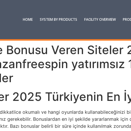
HOME
SYSTEM BY PRODUCTS
FACILITY OVERVIEW
PRO
e Bonusu Veren Siteler
zanfreespin yatırımsız
ler
r 2025 Türkiyenin En İyi
ikkatlice okumalı ve hangi oyunlarda kullanabileceğinizi bil
nız gerekebilir. Bonuslardan en iyi şekilde yararlanmak için
ır. Bazı bonuslar belirli bir süre içinde kullanılmak zorunda