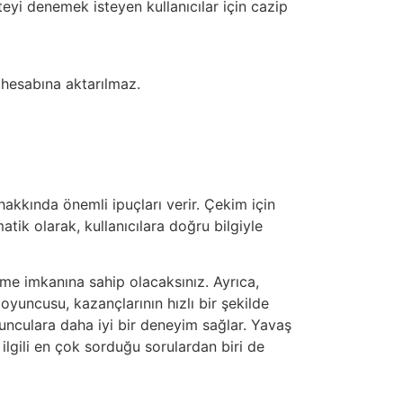
teyi denemek isteyen kullanıcılar için cazip
 hesabına aktarılmaz.
hakkında önemli ipuçları verir. Çekim için
tik olarak, kullanıcılara doğru bilgiyle
me imkanına sahip olacaksınız. Ayrıca,
 oyuncusu, kazançlarının hızlı bir şekilde
yunculara daha iyi bir deneyim sağlar. Yavaş
ilgili en çok sorduğu sorulardan biri de