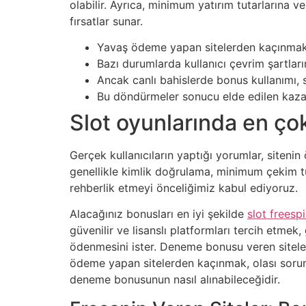
olabilir. Ayrıca, minimum yatırım tutarlarına v
fırsatlar sunar.
Yavaş ödeme yapan sitelerden kaçınmak, 
Bazı durumlarda kullanıcı çevrim şartları
Ancak canlı bahislerde bonus kullanımı, s
Bu döndürmeler sonucu elde edilen kazançl
Slot oyunlarında en ço
Gerçek kullanıcıların yaptığı yorumlar, siteni
genellikle kimlik doğrulama, minimum çekim tut
rehberlik etmeyi önceliğimiz kabul ediyoruz.
Alacağınız bonusları en iyi şekilde
slot freesp
güvenilir ve lisanslı platformları tercih etmek
ödenmesini ister. Deneme bonusu veren siteler,
ödeme yapan sitelerden kaçınmak, olası sorunla
deneme bonusunun nasıl alınabileceğidir.