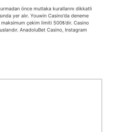
vurmadan önce mutlaka kurallarını dikkatli
asında yer alır. Youwin Casino’da deneme
e maksimum çekim limiti 500₺’dir. Casino
uslarıdır. AnadoluBet Casino, Instagram