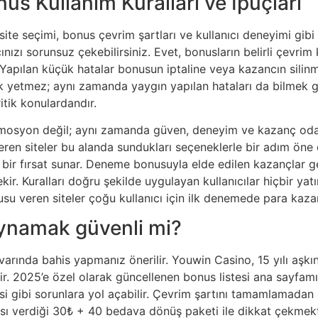
nus Kullanım Kuralları ve İpuçları
te seçimi, bonus çevrim şartları ve kullanıcı deneyimi gibi 
ızı sorunsuz çekebilirsiniz. Evet, bonusların belirli çevrim 
z. Yapılan küçük hatalar bonusun iptaline veya kazancın sil
ak yetmez; aynı zamanda yaygın yapılan hataları da bilmek 
ritik konulardandır.
mosyon değil; aynı zamanda güven, deneyim ve kazanç odaklı s
veren siteler bu alanda sundukları seçeneklerle bir adım ön
 bir fırsat sunar. Deneme bonusuyla elde edilen kazançlar g
kir. Kuralları doğru şekilde uygulayan kullanıcılar hiçbir ya
su veren siteler çoğu kullanıcı için ilk denemede para kaz
oynamak güvenli mi?
varında bahis yapmanız önerilir. Youwin Casino, 15 yılı aşk
tir. 2025’e özel olarak güncellenen bonus listesi ana sayfa
i gibi sorunlara yol açabilir. Çevrim şartını tamamlamadan 
ı verdiği 30₺ + 40 bedava dönüş paketi ile dikkat çekmekt