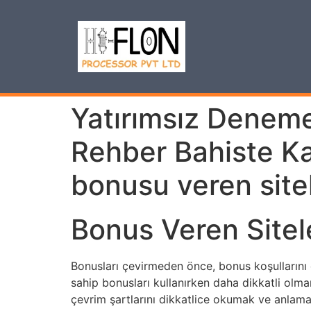
Yatırımsız Denem
Rehber Bahiste Ka
bonusu veren site
Bonus Veren Sitele
Bonusları çevirmeden önce, bonus koşullarını d
sahip bonusları kullanırken daha dikkatli olma
çevrim şartlarını dikkatlice okumak ve anlamakt