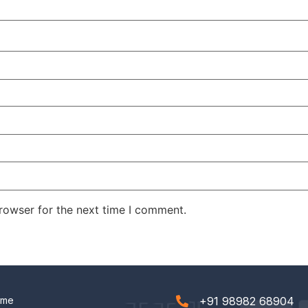
rowser for the next time I comment.
ome
+91 98982 68904