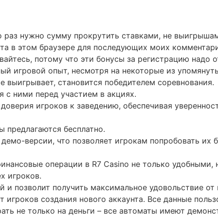
и
ко раз нужно сумму прокрутить ставками, не выигрыша
айта в этом браузере для последующих моих комментари
вайтесь, потому что эти бонусы за регистрацию надо 
ный игровой опыт, несмотря на некоторые из упомянут
ше выигрывает, становится победителем соревнования.
 с ними перед участием в акциях.
доверия игроков к заведению, обеспечивая уверенност
ы предлагаются бесплатно.
демо-версии, что позволяет игрокам попробовать их б
инансовые операции в R7 Casino не только удобными, 
х игроков.
 и позволит получить максимальное удовольствие от 
т игроков создания нового аккаунта. Все данные польз
рать не только на деньги – все автоматы имеют демо