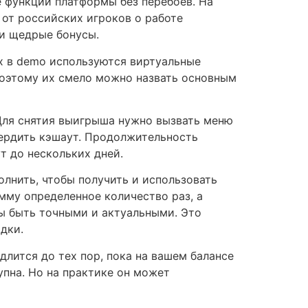
е функции платформы без перебоев. На
от российских игроков о работе
 и щедрые бонусы.
их в demo используются виртуальные
поэтому их смело можно назвать основным
 Для снятия выигрыша нужно вызвать меню
твердить кэшаут. Продолжительность
т до нескольких дней.
лнить, чтобы получить и использовать
мму определенное количество раз, а
ны быть точными и актуальными. Это
дки.
лится до тех пор, пока на вашем балансе
упна. Но на практике он может