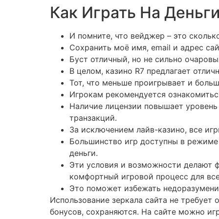
Как Играть На Деньг
И помните, что вейджер – это сколь
Сохранить моё имя, email и адрес с
Буст отличный, но не сильно очаровы
В целом, казино R7 предлагает отлич
Тот, что меньше проигрывает и боль
Игрокам рекомендуется ознакомиться
Наличие лицензии повышает уровень 
транзакций.
За исключением лайв-казино, все игр
Большинство игр доступны в режиме 
деньги.
Эти условия и возможности делают ф
комфортный игровой процесс для все
Это поможет избежать недоразумений
Использование зеркала сайта не требует о
бонусов, сохраняются. На сайте можно иг