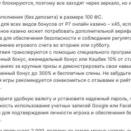
 блокируются, поэтому все заходят через зеркало, но 
ополнения (без депозита) в размере 100 ФС.
я всех видов бонусов от Р7 онлайн казино – х45, если
льное казино может потребовать дополнительной вериф
а для обеспечения безопасности и соблюдения регулят
нение игрового счета во вторник или субботу.
йствия транслируются с помощью специального програм
нный бонус, еженедельный бонус или Кэшбек 10% от ста
аниях за крупные призы и демонстрировать свои навы
енный бонус до 300% и бесплатные спины. Не забудьте
м игры рекомендуется ознакомиться с отзывами и рей
.
ерите удобную валюту и установите надежный пароль, 
ость использования учетных записей Google или Face
для подтверждения личности игрока и обеспечения бе
.
и превышает 2 000, поэтому их смело можно назвать