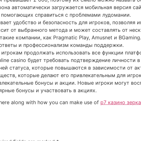
она автоматически загружается мобильная версия сай
 помогающих справиться с проблемами лудомании.
вает удобство и безопасность для игроков, позволяя и
сит от выбранного метода и может составлять от неск
кие компании, как Pragmatic Play, Amusnet и BGaming
ответы и профессионализм команды поддержки.
т игрокам продолжать использовать все функции платф
nline casino будет требовать подтверждение личности 
ей статуса, которые повышаются в зависимости от ак
еств, которые делают его привлекательным для игрок
влекательные бонусы и акции. Новые игроки могут вос
ярные бонусы и участвовать в акциях.
where along with how you can make use of
р7 казино зерк