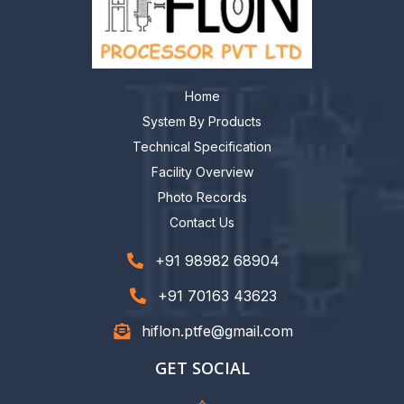
Home
System By Products
Technical Specification
Facility Overview
Photo Records
Contact Us
+91 98982 68904
+91 70163 43623
hiflon.ptfe@gmail.com
GET SOCIAL