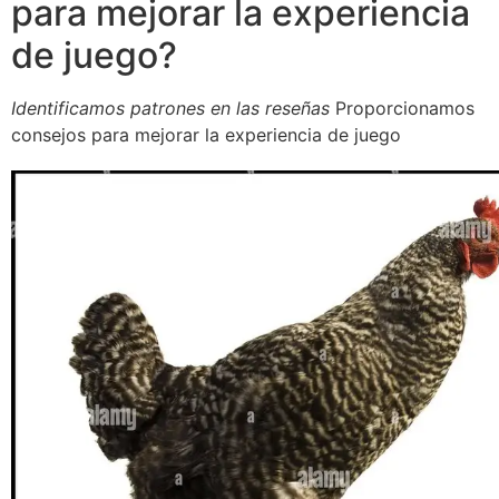
para mejorar la experiencia
de juego?
Identificamos patrones en las reseñas
Proporcionamos
consejos para mejorar la experiencia de juego