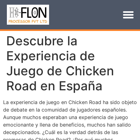
Descubre la
Experiencia de
Juego de Chicken
Road en España
La experiencia de juego en Chicken Road ha sido objeto
de debate en la comunidad de jugadores españoles.
Aunque muchos esperaban una experiencia de juego
emocionante y llena de beneficios, muchos han salido
decepcionados. ¿Cuál es la verdad detrás de las
promesas de Chicken Road? ¿Por qué muchos