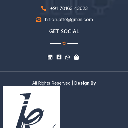
+91 70163 43623
hiflon.ptfe@gmail.com
GET SOCIAL
All Rights Reserved |
Design By