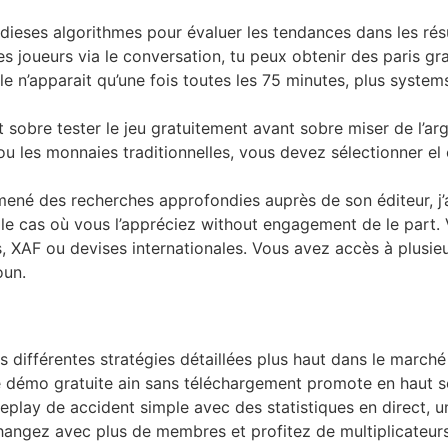
t dieses algorithmes pour évaluer les tendances dans les résu
 joueurs via le conversation, tu peux obtenir des paris gra
le n’apparait qu’une fois toutes les 75 minutes, plus system
obre tester le jeu gratuitement avant sobre miser de l’arg
u les monnaies traditionnelles, vous devez sélectionner el
ené des recherches approfondies auprès de son éditeur, j’ai
s le cas où vous l’appréciez without engagement de le part
 XAF ou devises internationales. Vous avez accès à plusie
oun.
 différentes stratégies détaillées plus haut dans le marché d
re démo gratuite ain sans téléchargement promote en haut 
play de accident simple avec des statistiques en direct, 
 échangez avec plus de membres et profitez de multiplicateu