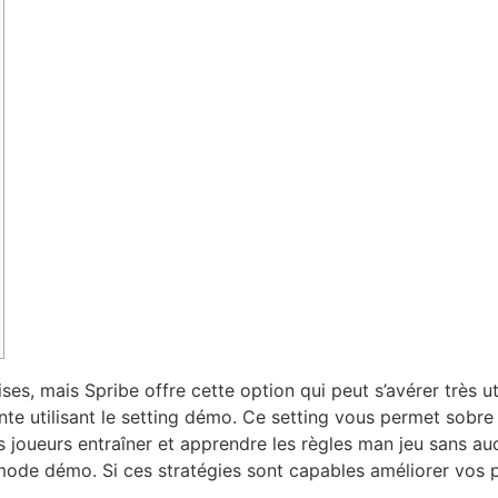
mises, mais Spribe offre cette option qui peut s’avérer très u
ante utilisant le setting démo. Ce setting vous permet sob
es joueurs entraîner et apprendre les règles man jeu sans 
 mode démo. Si ces stratégies sont capables améliorer vos pr