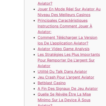
Aviator?
Jouer En Mode Réel Sur Aviator Au
Niveau Des Meilleurs Casinos
Principales Caractéristiques
Instructions Comment Jouer À
Aviator:
Comment Télécharger La Version
Ios De L’application Aviator?
Aviator Video Game Analysis
Les Stratégies Les Plus Importants
Pour Remporter De L’argent Sur
Aviator
Utilité Du Talk Dans Aviator
Jeu Crash Pour L’argent Aviator
Betblast Casino
A Fin Des Signaux De Jeu Aviator
Quelle Se Révèle Être La Mise
Minimo Sur La Device À Sous
Aviator?