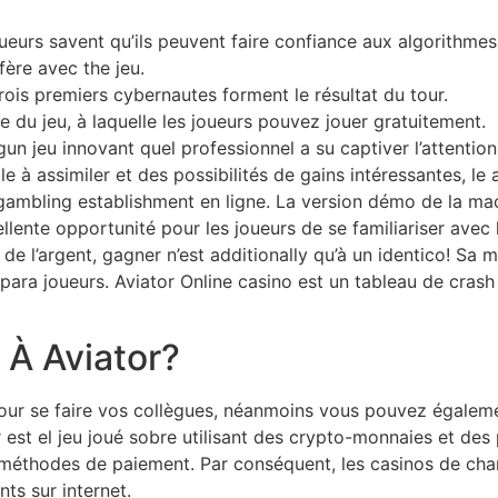
eurs savent qu’ils peuvent faire confiance aux algorithmes
rfère avec the jeu.
ois premiers cybernautes forment le résultat du tour.
e du jeu, à laquelle les joueurs pouvez jouer gratuitement.
gun jeu innovant quel professionnel a su captiver l’attenti
e à assimiler et des possibilités de gains intéressantes, l
e gambling establishment en ligne. La version démo de la m
llente opportunité pour les joueurs de se familiariser avec 
de l’argent, gagner n’est additionally qu’à un identico! Sa 
para joueurs. Aviator Online casino est un tableau de cras
 À Aviator?
pour se faire vos collègues, néanmoins vous pouvez égale
or est el jeu joué sobre utilisant des crypto-monnaies et
méthodes de paiement. Par conséquent, les casinos de cha
ts sur internet.