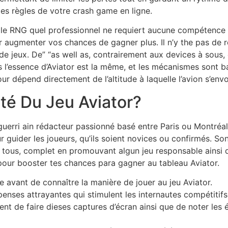
es règles de votre crash game en ligne.
le RNG quel professionnel ne requiert aucune compétence pa
ur augmenter vos chances de gagner plus. Il n’y the pas de 
e jeux. De” “as well as, contrairement aux devices à sous, o
 l’essence d’Aviator est la même, et les mécanismes sont ba
r dépend directement de l’altitude à laquelle l’avion s’envo
ité Du Jeu Aviator?
uerri ain rédacteur passionné basé entre Paris ou Montréal
r guider les joueurs, qu’ils soient novices ou confirmés. Son
à tous, complet en promouvant algun jeu responsable ainsi q
our booster tes chances para gagner au tableau Aviator.
avant de connaître la manière de jouer au jeu Aviator.
ses attrayantes qui stimulent les internautes compétitifs.
t de faire dieses captures d’écran ainsi que de noter les 