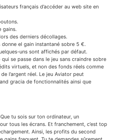
isateurs français d’accéder au web site en
boutons.
 gains.
lors des derniers décollages.
s donne el gain instantané sobre 5 €.
quelques-uns sont affichés par défaut.
 qui se passe dans le jeu sans craindre sobre
crédits virtuels, et non des fonds réels comme
e l’argent réel. Le jeu Aviator peut
rand gracia de fonctionnalités ainsi que
Que tu sois sur ton ordinateur, un
ur tous les écrans. Et franchement, c’est top
échargement. Ainsi, les profits du second
 de gains frequent. Tu te demandes sûrement