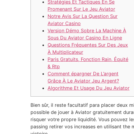
Stratégies Et Tactiques En Se
Promenant Sur Le Jeu Aviator
Notre Avis Sur La Question Sur
Aviator Casino
Version Démo Sobre La Machine À
Sous Du Aviator Casino En Ligne
Questions Fréquentes Sur Des Jeux
À Multiplicateur
Paris Gratuits, Fonction Rain, Équité
& Rtp
Comment épargner De L’argent
Grâce À Le Aviator Jeu Argent?
Algorithme Et Usage Du Jeu Aviator
Bien sûr, il reste facultatif para placer deux 
possible de jouer à Aviator gratuitement dur
risquer votre propre liquidité. Vous pouvez l
passing retirer vos increases en utilisant the
victoire.