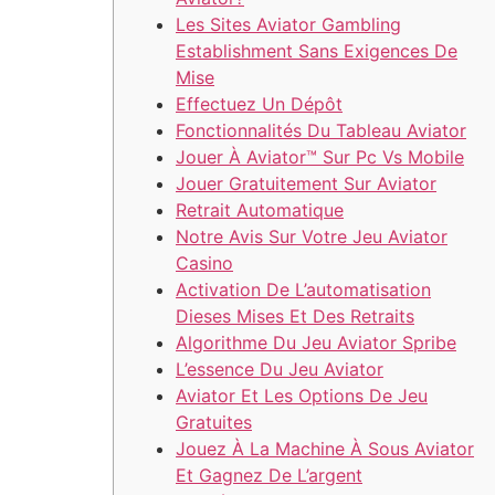
Les Sites Aviator Gambling
Establishment Sans Exigences De
Mise
Effectuez Un Dépôt
Fonctionnalités Du Tableau Aviator
Jouer À Aviator™ Sur Pc Vs Mobile
Jouer Gratuitement Sur Aviator
Retrait Automatique
Notre Avis Sur Votre Jeu Aviator
Casino
Activation De L’automatisation
Dieses Mises Et Des Retraits
Algorithme Du Jeu Aviator Spribe
L’essence Du Jeu Aviator
Aviator Et Les Options De Jeu
Gratuites
Jouez À La Machine À Sous Aviator
Et Gagnez De L’argent