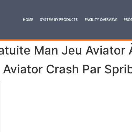
HOME
SYSTEM BY PRODUCTS
FACILITY OVERVIEW
PRO
tuite Man Jeu Aviator 
 Aviator Crash Par Spri