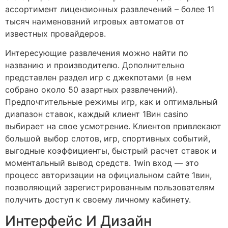
ассортимент лицензионных развлечений – более 11
тысяч наименований игровых автоматов от
известных провайдеров.
Интересующие развлечения можно найти по
названию и производителю. Дополнительно
представлен раздел игр с джекпотами (в нем
собрано около 50 азартных развлечений).
Предпочтительные режимы игр, как и оптимальный
диапазон ставок, каждый клиент 1Вин casino
выбирает на свое усмотрение. Клиентов привлекают
большой выбор слотов, игр, спортивных событий,
выгодные коэффициенты, быстрый расчет ставок и
моментальный вывод средств. 1win вход — это
процесс авторизации на официальном сайте 1вин,
позволяющий зарегистрированным пользователям
получить доступ к своему личному кабинету.
Интерфейс И Дизайн