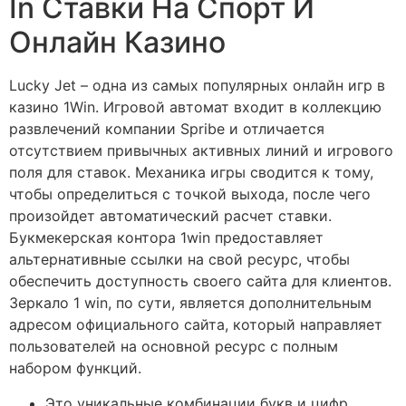
In Ставки На Спорт И
Онлайн Казино
Lucky Jet – одна из самых популярных онлайн игр в
казино 1Win. Игровой автомат входит в коллекцию
развлечений компании Spribe и отличается
отсутствием привычных активных линий и игрового
поля для ставок. Механика игры сводится к тому,
чтобы определиться с точкой выхода, после чего
произойдет автоматический расчет ставки.
Букмекерская контора 1win предоставляет
альтернативные ссылки на свой ресурс, чтобы
обеспечить доступность своего сайта для клиентов.
Зеркало 1 win, по сути, является дополнительным
адресом официального сайта, который направляет
пользователей на основной ресурс с полным
набором функций.
Это уникальные комбинации букв и цифр,