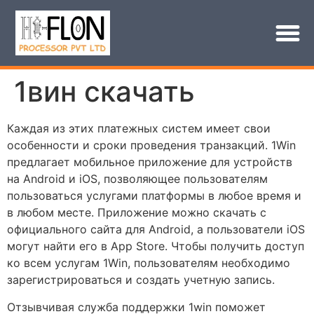
1вин скачать
Каждая из этих платежных систем имеет свои
особенности и сроки проведения транзакций. 1Win
предлагает мобильное приложение для устройств
на Android и iOS, позволяющее пользователям
пользоваться услугами платформы в любое время и
в любом месте. Приложение можно скачать с
официального сайта для Android, а пользователи iOS
могут найти его в App Store. Чтобы получить доступ
ко всем услугам 1Win, пользователям необходимо
зарегистрироваться и создать учетную запись.
Отзывчивая служба поддержки 1win поможет