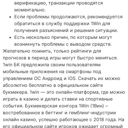
верификацию, транзакции проводятся
моментально.
Если проблемы продолжаются, рекомендуется
обратиться в службу поддержки 1Win для
получения разъяснений и решения ситуации.
Есть несколько причин, по которым могут
возникнуть проблемы с выводом средств.
Желательно помнить, только рейтинги для
прогнозов в период игры могут быстро меняться.
1win БК предложила своим пользователям
мобильные приложения на смартфоны под
управлением ОС Андроид и iOS. Скачать их можно
абсолютно бесплатно в официальном сайте
букмекера. 1win — это онлайн-платформа, где можно
играть в казино и делать ставки на спортивные
события. Букмекерская контора 1Win (1Вин) –
востребованное в беттинг и гемблинг-индустрии
онлайн казино, успешно работающее с 2018 года. На
его официальном сайте игроков ожидает огромный