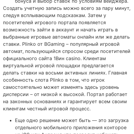
бонуса и ͏выбор ставок по условиям вейджера.
Создать учетную запись можно всего за пару минут,
следуя всплывающим подсказкам. Затем у
посетителей игрового портала появляется
возможность зайти в аккаунт и начать играть в
выбранные игровые автоматы онлайн или же делать
ставки. Plinko от BGaming – популярный игровой
автомат, пользующийся спросом среди посетителей
официального сайта 1Вин casino. Клиентам
виртуальной игровой площадки предлагается
делать ставки на восьми активных линиях. Главная
особенность слота Plinko в том, что игрок
самостоятельно может изменять здесь уровень
дисперсии – от низкой к высокой. Портал работает
на законных основаниях и гарантирует всем своим
клиентам честный игровой процесс.
Еще одно решение ͏може͏т быть — это загрузка
отдельн͏ого мо͏бильног͏о приложения конторое