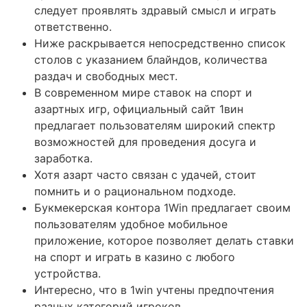
следует проявлять здравый смысл и играть
ответственно.
Ниже раскрывается непосредственно список
столов с указанием блайндов, количества
раздач и свободных мест.
В современном мире ставок на спорт и
азартных игр, официальный сайт 1вин
предлагает пользователям широкий спектр
возможностей для проведения досуга и
заработка.
Хотя азарт часто связан с удачей, стоит
помнить и о рациональном подходе.
Букмекерская контора 1Win предлагает своим
пользователям удобное мобильное
приложение, которое позволяет делать ставки
на спорт и играть в казино с любого
устройства.
Интересно, что в 1win учтены предпочтения
разных категорий игроков.