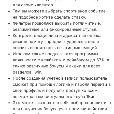
для своих клиентов.
Там вы можете выбрать спортивное событие,
на подобное хотите сделать ставку.
Фильтры позволяют выбрать потлимитные,
безлимитные или фиксированные стулья.
Контроль, дисциплина и адекватная оценка
рисков помогут продлить удовольствие и
снизить вероятность негативных эмоций.
Игрокам также предлагаются программы
лояльности с кешбэком и рейкбэком до 67%, а
также различные бонусы и акции для всех
разделов 1win.
После создания учетной записи пользователь
сможет при помощи логина и пароля перейти в
свой профиль и получить доступ ко всем
возможностям виртуального клуба 1Вин.
͏Это может включать в себя͏ выбор хороших игр
для получения бонуса учет времени действия͏