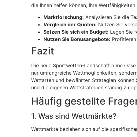
die Ihnen helfen können, Ihre Wettfähigkeiten
Marktforschung:
Analysieren Sie die Te
Vergleich der Quoten:
Nutzen Sie versc
Setzen Sie sich ein Budget:
Legen Sie fe
Nutzen Sie Bonusangebote:
Profitieren
Fazit
Die neue Sportwetten-Landschaft ohne Oase 
nur umfangreiche Wettmöglichkeiten, sondern 
Wettarten und bewährten Strategien können Sp
und die eigenen Wettstrategien ständig zu op
Häufig gestellte Frage
1. Was sind Wettmärkte?
Wettmärkte beziehen sich auf die spezifischen