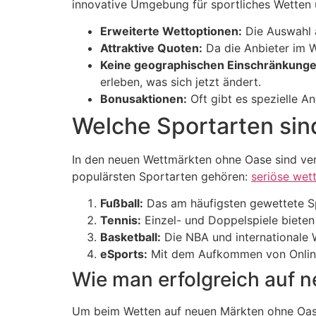
innovative Umgebung für sportliches Wetten un
Erweiterte Wettoptionen:
Die Auswahl a
Attraktive Quoten:
Da die Anbieter im We
Keine geographischen Einschränkunge
erleben, was sich jetzt ändert.
Bonusaktionen:
Oft gibt es spezielle A
Welche Sportarten sin
In den neuen Wettmärkten ohne Oase sind ver
populärsten Sportarten gehören:
seriöse wet
Fußball:
Das am häufigsten gewettete Spo
Tennis:
Einzel- und Doppelspiele bieten
Basketball:
Die NBA und internationale W
eSports:
Mit dem Aufkommen von Online
Wie man erfolgreich auf 
Um beim Wetten auf neuen Märkten ohne Oase e