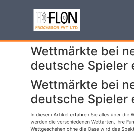
Wettmärkte bei n
deutsche Spieler e
Wettmärkte bei n
deutsche Spieler e
In diesem Artikel erfahren Sie alles über di
werden die verschiedenen Wettarten, ihre Fun
Wettgeschehen ohne die Oase wird das Spektr