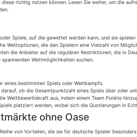
e diese richtig nutzen können. Lesen Sie weiter, um die au
den.
oder Spiele, auf die gewettet werden kann, und sie spielen 
he Wettoptionen, die den Spielern eine Vielzahl von Möglic
en die Anbieter auf die regulären Restriktionen, die in De
nd spannenden Wettmöglichkeiten suchen.
r eines bestimmten Spiels oder Wettkampfs.
 darauf, ob die Gesamtpunktzahl eines Spiels über oder unte
 die Wettbewerbskraft aus, indem einem Team Punkte hinz
iels platziert werden, wobei sich die Quotierungen in Echt
ttmärkte ohne Oase
eihe von Vorteilen, die sie für deutsche Spieler besonders