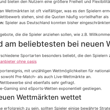
d bieten den Nutzern eine größere Freiheit und Flexibilität
n Wettmärkten ist oft vielfältiger, was es den Spielern erm
ttbewerb stehen, sind die Quoten häufig vorteilhafter als b
n:
Spieler aus Deutschland konnten bisher eingeschränkten
ngebote, die die Spieler anziehen sollen, wie z.B. Willko
d am beliebtesten bei neuen
schiedene Sportarten besonders beliebt, die den Spielern 
tanbieter ohne oasis
rtereignis, mit unzähligen Wettmöglichkeiten für nationale
 sowohl Pre-Match- als auch Live-Wettmärkte an.
ettbewerbe sind ebenfalls sehr gefragt.
-Gaming sind eSports-Wetten exponentiell gestiegen.
neuen Wettmärkten wettet
rfolgreich zu sein, sollten Spieler einige bewährte Strateg