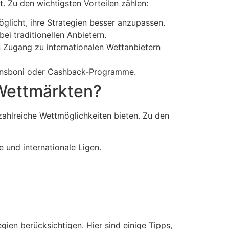
. Zu den wichtigsten Vorteilen zählen:
öglicht, ihre Strategien besser anzupassen.
ei traditionellen Anbietern.
 Zugang zu internationalen Wettanbietern
mmensboni oder Cashback-Programme.
 Wettmärkten?
zahlreiche Wettmöglichkeiten bieten. Zu den
 und internationale Ligen.
ien berücksichtigen. Hier sind einige Tipps,