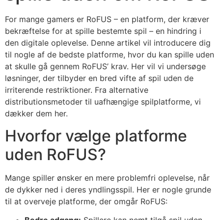
For mange gamers er RoFUS – en platform, der kræver
bekræftelse for at spille bestemte spil – en hindring i
den digitale oplevelse. Denne artikel vil introducere dig
til nogle af de bedste platforme, hvor du kan spille uden
at skulle gå gennem RoFUS’ krav. Her vil vi undersøge
løsninger, der tilbyder en bred vifte af spil uden de
irriterende restriktioner. Fra alternative
distributionsmetoder til uafhængige spilplatforme, vi
dækker dem her.
Hvorfor vælge platforme
uden RoFUS?
Mange spiller ønsker en mere problemfri oplevelse, når
de dykker ned i deres yndlingsspil. Her er nogle grunde
til at overveje platforme, der omgår RoFUS:
Bedre adgang:
Spillere kan nemt tilgå spil uden