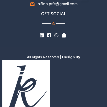
hiflon.ptfe@gmail.com
GET SOCIAL
All Rights Reserved |
Design By