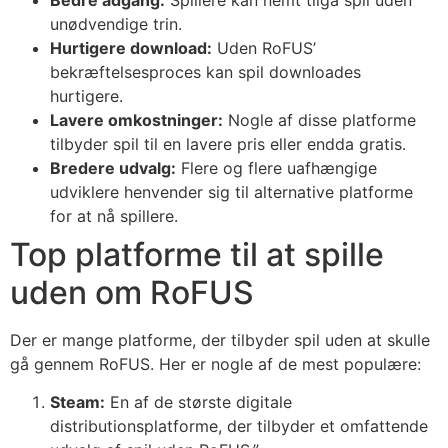
unødvendige trin.
Hurtigere download:
Uden RoFUS’
bekræftelsesproces kan spil downloades
hurtigere.
Lavere omkostninger:
Nogle af disse platforme
tilbyder spil til en lavere pris eller endda gratis.
Bredere udvalg:
Flere og flere uafhængige
udviklere henvender sig til alternative platforme
for at nå spillere.
Top platforme til at spille
uden om RoFUS
Der er mange platforme, der tilbyder spil uden at skulle
gå gennem RoFUS. Her er nogle af de mest populære:
Steam:
En af de største digitale
distributionsplatforme, der tilbyder et omfattende