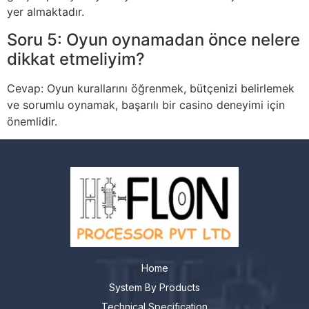
yer almaktadır.
Soru 5: Oyun oynamadan önce nelere
dikkat etmeliyim?
Cevap: Oyun kurallarını öğrenmek, bütçenizi belirlemek
ve sorumlu oynamak, başarılı bir casino deneyimi için
önemlidir.
Home
System By Products
Technical Specification