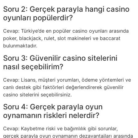
Soru 2: Gerçek parayla hangi casino
oyunları popülerdir?
Cevap: Türkiye’de en popüler casino oyunları arasında
poker, blackjack, rulet, slot makineleri ve baccarat
bulunmaktadır.
Soru 3: Güvenilir casino sitelerini
nasıl seçebilirim?
Cevap: Lisans, müşteri yorumları, ödeme yöntemleri ve
canlı destek gibi faktörleri değerlendirerek güvenilir
casino sitelerini seçebilirsiniz.
Soru 4: Gerçek parayla oyun
oynamanın riskleri nelerdir?
Cevap: Kaybetme riski ve bağımlılık gibi sorunlar,
gerçek parayla oyun oynamanın dezavantajları arasında