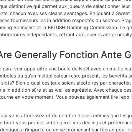
ique distinctive qui permet aux joueurs de sélectionner leur 
ents, chacun avec ses cleans avantages. En jouant à Sweet 
eses fournisseurs les in addition respectés du secteur. Prag
 Gaming Specialist et la BRITISH Gambling Commission. Le g
aboratoires indépendants, offrant aux joueurs are generally t
re Generally Fonction Ante 
e para voir apparaître une boule de Noël avec un multiplicat
boles ou qu’un multiplicateur reste présent, les benefits 
slots? Bien o qual ces jeux soient aléatoires par character, 
is in addition sûre et as well as agréable. Avec chaque ce
i tourne en votre moment. Vous pouvez également lire l’expl
ui vous atterrissez et du nombre dieses mêmes que les jou
de bord vous permet sobre gérer vos dealings et préférence
 “identiques n’importe où en se promenant sur l’écran pour g