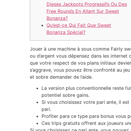
Dieses Jackpots Progressifs Ou Des
Free Rounds En Allant Sur Sweet
Bonanza?
Qu’est-ce Qui Fait Que Sweet
Bonanza Spécial?
Jouer à une machine à sous comme Fairly swe
ou d’argent vous dépensez dans les internet c
que votre respect de vos plans initiaux devie
s’aggrave, vous pouvez être confronté au jeu c
et sobre demander de l’aide.
La version plus conventionnelle reste l’u
potentiel sobre gains.
Si vous choisissez votre pari ante, il e
pari.
Profiter para ce type para bonus vous p
Ces trips gratuits offrent aux joueurs 
Si vous choisissez ce pari ante, vous pouvez a