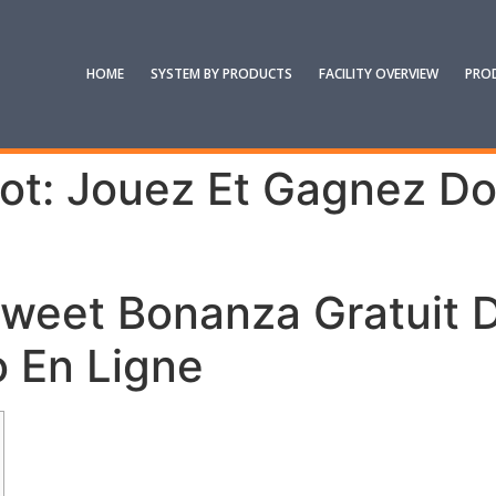
HOME
SYSTEM BY PRODUCTS
FACILITY OVERVIEW
PRO
ot: Jouez Et Gagnez Do
weet Bonanza Gratuit D
o En Ligne