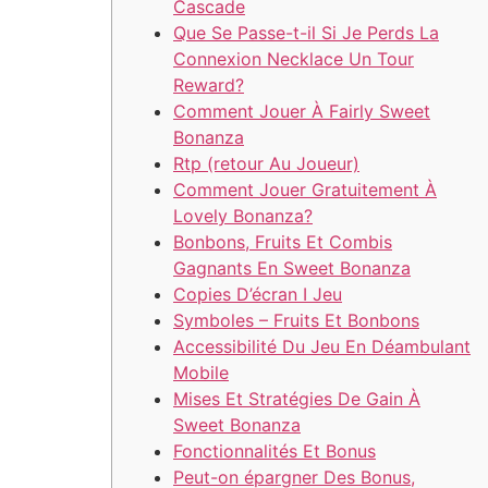
Cascade
Que Se Passe-t-il Si Je Perds La
Connexion Necklace Un Tour
Reward?
Comment Jouer À Fairly Sweet
Bonanza
Rtp (retour Au Joueur)
Comment Jouer Gratuitement À
Lovely Bonanza?
Bonbons, Fruits Et Combis
Gagnants En Sweet Bonanza
Copies D’écran I Jeu
Symboles – Fruits Et Bonbons
Accessibilité Du Jeu En Déambulant
Mobile
Mises Et Stratégies De Gain À
Sweet Bonanza
Fonctionnalités Et Bonus
Peut-on épargner Des Bonus,