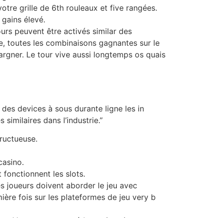
otre grille de 6th rouleaux et five rangées.
 gains élevé.
urs peuvent être activés similar des
e, toutes les combinaisons gagnantes sur le
rgner. Le tour vive aussi longtemps os quais
des devices à sous durante ligne les in
similaires dans l’industrie.”
fructueuse.
casino.
 fonctionnent les slots.
des joueurs doivent aborder le jeu avec
ière fois sur les plateformes de jeu very b