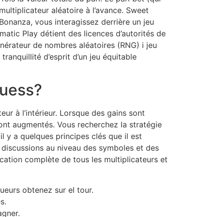
multiplicateur aléatoire à l’avance. Sweet
Bonanza, vous interagissez derrière un jeu
matic Play détient des licences d’autorités de
énérateur de nombres aléatoires (RNG) i jeu
ranquillité d’esprit d’un jeu équitable
Guess?
eur à l’intérieur. Lorsque des gains sont
sont augmentés. Vous recherchez la stratégie
il y a quelques principes clés que il est
s discussions au niveau des symboles et des
ication complète de tous les multiplicateurs et
eurs obtenez sur el tour.
s.
agner.