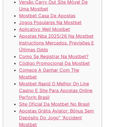
Versão Carry Out Site Móvel De
Uma Mostbet
Mostbet Casa De Apostas
Jogos Populares Na Mostbet
Aplicativo Weil Mostbet
Apostas Nba 2025/26 Na Mostbet
Instructions Mercados, Previsões E
Últimas Odds
Como Se Registrar Na Mostbet?
Código Promocional Da Mostbet
Comece A Ganhar Com The
Mostbet
Mostbet Rapid O Melhor On Line
Casino E Site Para Apostas Online
Perform Brasil
Site Oficial Da Mostbet No Brasil
Apostas Grátis Aviator: Bônus Sem
Depósito Do Jogo” “Accident
Mostbet