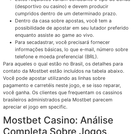
(desportivo ou casino) e devem producir
cumpridos dentro de um determinado prazo.
Dentro da casa sobre apostas, você tem a
possibilidade de apostar em seu lutador preferido
enquanto assiste ao game ao vivo.
Para secadastrar, você precisará fornecer
informações básicas, lo que e-mail, número sobre
telefone e moeda preferencial (BRL).
Para aqueles o qual estão no Brasil, os detalhes para
contato da Mostbet estão incluídos na tabela abaixo.
Você pode apostar utilizando as linhas sobre
pagamento e carretéis neste jogo, e se isso reparar,
você ganha. Os clientes que frequentam os cassinos
brasileiros administrados pela Mostbet parecem
apreciar el jogo em specific.
Mostbet Casino: Análise
Completa Sobre Jogos,