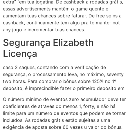
extra” “em tua jogatina. De cashback a rodadas grátis,
essas advertisements mantêm o game quente e
aumentam tuas chances sobre faturar. De free spins a
cashback, continuamente tem algo pra te manter not
any jogo e incrementar tuas chances.
Segurança Elizabeth
Licença
caso 2 saques, contando com a verificação de
segurança, o processamento leva, no máximo, seventy
two horas. Para comprar o bônus sobre 125% no 1º
depósito, é imprecindible fazer o primeiro depósito em
O número mínimo de eventos zero acumulador deve ter
coeficientes de através do menos 1, forty, e não há
limite para um número de eventos que podem se tornar
incluídos. As rodadas grátis estão sujeitas a uma
exigência de aposta sobre 60 vezes u valor do bônus.