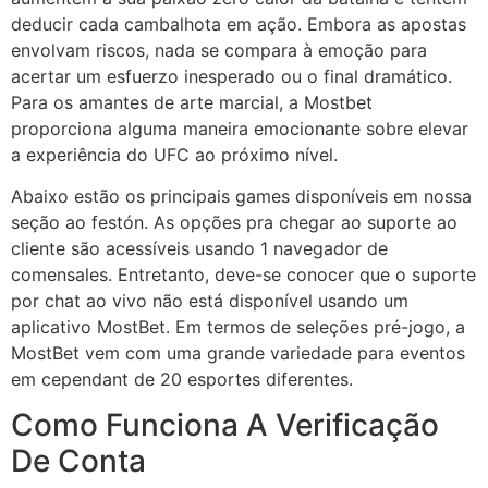
deducir cada cambalhota em ação. Embora as apostas
envolvam riscos, nada se compara à emoção para
acertar um esfuerzo inesperado ou o final dramático.
Para os amantes de arte marcial, a Mostbet
proporciona alguma maneira emocionante sobre elevar
a experiência do UFC ao próximo nível.
Abaixo estão os principais games disponíveis em nossa
seção ao festón. As opções pra chegar ao suporte ao
cliente são acessíveis usando 1 navegador de
comensales. Entretanto, deve-se conocer que o suporte
por chat ao vivo não está disponível usando um
aplicativo MostBet. Em termos de seleções pré-jogo, a
MostBet vem com uma grande variedade para eventos
em cependant de 20 esportes diferentes.
Como Funciona A Verificação
De Conta