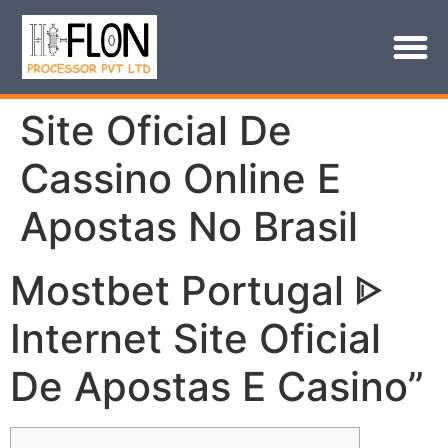
Site Oficial De
Cassino Online E
Apostas No Brasil
Mostbet Portugal ᐈ
Internet Site Oficial
De Apostas E Casino”