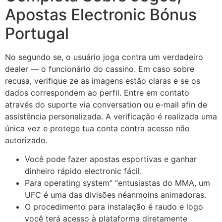
Apostas Electronic Bónus
Portugal
No segundo se, o usuário joga contra um verdadeiro
dealer — o funcionário do cassino. Em caso sobre
recusa, verifique ze as imagens estão claras e se os
dados correspondem ao perfil. Entre em contato
através do suporte via conversation ou e-mail afin de
assistência personalizada. A verificação é realizada uma
única vez e protege tua conta contra acesso não
autorizado.
Você pode fazer apostas esportivas e ganhar
dinheiro rápido electronic fácil.
Para operating system” “entusiastas do MMA, um
UFC é uma das divisões néanmoins animadoras.
O procedimento para instalação é raudo e logo
você terá acesso à plataforma diretamente