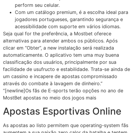
perform seu celular.
Com um catálogo premium, é a escolha ideal para
jogadores portugueses, garantindo segurança e
acessibilidade com suporte em vários idiomas.
Seja qual for the preferência, a Mostbet oferece
alternativas para atender ambos os públicos. Após
clicar em “Obter”, a new instalação será realizada
automaticamente. O aplicativo tem uma muy buena
classificação dos usuários, principalmente por sua
facilidade de usufructo e estabilidade. Trata-se ainda de
um cassino e incapere de apostas compromissado
através do combate à lavagem de dinheiro.”
“[newline]Os fãs de E-sports terão opções no ano de
MostBet apostas no meio dos jogos mais
Apostas Esportivas Online
As apostas ao listo permitem que operating-system fãs
aumentem a sua paixão zero calor da batalha e tentem