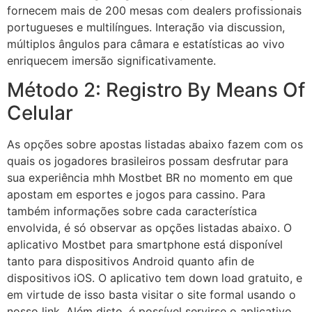
fornecem mais de 200 mesas com dealers profissionais
portugueses e multilíngues. Interação via discussion,
múltiplos ângulos para câmara e estatísticas ao vivo
enriquecem imersão significativamente.
Método 2: Registro By Means Of
Celular
As opções sobre apostas listadas abaixo fazem com os
quais os jogadores brasileiros possam desfrutar para
sua experiência mhh Mostbet BR no momento em que
apostam em esportes e jogos para cassino. Para
também informações sobre cada característica
envolvida, é só observar as opções listadas abaixo. O
aplicativo Mostbet para smartphone está disponível
tanto para dispositivos Android quanto afin de
dispositivos iOS. O aplicativo tem down load gratuito, e
em virtude de isso basta visitar o site formal usando o
nosso link. Além disto, é possível servirse o aplicativo