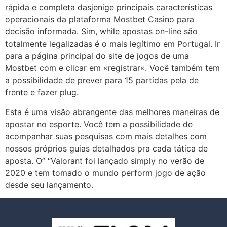
rápida e completa dasjenige principais características
operacionais da plataforma Mostbet Casino para
decisão informada. Sim, while apostas on-line são
totalmente legalizadas é o mais legítimo em Portugal. Ir
para a página principal do site de jogos de uma
Mostbet com e clicar em «registrar«. Você também tem
a possibilidade de prever para 15 partidas pela de
frente e fazer plug.
Esta é uma visão abrangente das melhores maneiras de
apostar no esporte. Você tem a possibilidade de
acompanhar suas pesquisas com mais detalhes com
nossos próprios guias detalhados pra cada tática de
aposta. O” “Valorant foi lançado simply no verão de
2020 e tem tomado o mundo perform jogo de ação
desde seu lançamento.