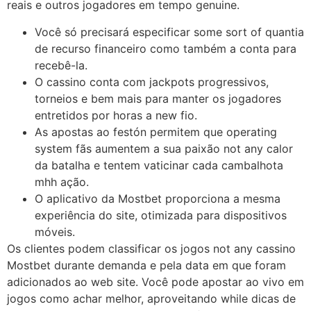
reais e outros jogadores em tempo genuine.
Você só precisará especificar some sort of quantia
de recurso financeiro como também a conta para
recebê-la.
O cassino conta com jackpots progressivos,
torneios e bem mais para manter os jogadores
entretidos por horas a new fio.
As apostas ao festón permitem que operating
system fãs aumentem a sua paixão not any calor
da batalha e tentem vaticinar cada cambalhota
mhh ação.
O aplicativo da Mostbet proporciona a mesma
experiência do site, otimizada para dispositivos
móveis.
Os clientes podem classificar os jogos not any cassino
Mostbet durante demanda e pela data em que foram
adicionados ao web site. Você pode apostar ao vivo em
jogos como achar melhor, aproveitando while dicas de