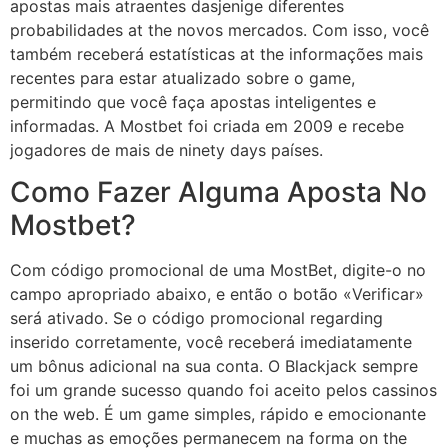
apostas mais atraentes dasjenige diferentes
probabilidades at the novos mercados. Com isso, você
também receberá estatísticas at the informações mais
recentes para estar atualizado sobre o game,
permitindo que você faça apostas inteligentes e
informadas. A Mostbet foi criada em 2009 e recebe
jogadores de mais de ninety days países.
Como Fazer Alguma Aposta No
Mostbet?
Com código promocional de uma MostBet, digite-o no
campo apropriado abaixo, e então o botão «Verificar»
será ativado. Se o código promocional regarding
inserido corretamente, você receberá imediatamente
um bônus adicional na sua conta. O Blackjack sempre
foi um grande sucesso quando foi aceito pelos cassinos
on the web. É um game simples, rápido e emocionante
e muchas as emoções permanecem na forma on the