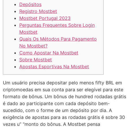
Depósitos
Registro Mostbet
Mostbet Portugal 2023
Perguntas Frequentes Sobre Login
Mostbet
Quais Os Métodos Para Pagamento
No Mostbet?
Como Apostar Na Mostbet
Sobre Mostbet
Apostas Esportivas Na Mostbet
Um usuário precisa depositar pelo menos fifty BRL em
criptomoedas em sua conta para ser elegível para este
formato de bônus. Um bônus de hundred rodadas grátis
é dado ao participante com cada depósito bem-
sucedido, com o forme de um depósito por dia. A
exigência de apostas para as rodadas grátis é sobre 30
vezes u” “monto do bônus. A Mostbet pensa