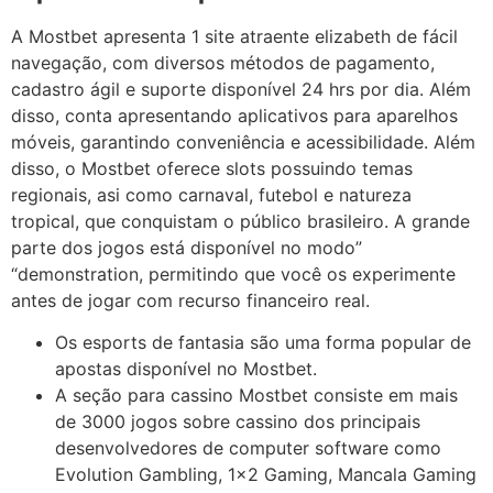
A Mostbet apresenta 1 site atraente elizabeth de fácil
navegação, com diversos métodos de pagamento,
cadastro ágil e suporte disponível 24 hrs por dia. Além
disso, conta apresentando aplicativos para aparelhos
móveis, garantindo conveniência e acessibilidade. Além
disso, o Mostbet oferece slots possuindo temas
regionais, asi como carnaval, futebol e natureza
tropical, que conquistam o público brasileiro. A grande
parte dos jogos está disponível no modo”
“demonstration, permitindo que você os experimente
antes de jogar com recurso financeiro real.
Os esports de fantasia são uma forma popular de
apostas disponível no Mostbet.
A seção para cassino Mostbet consiste em mais
de 3000 jogos sobre cassino dos principais
desenvolvedores de computer software como
Evolution Gambling, 1×2 Gaming, Mancala Gaming