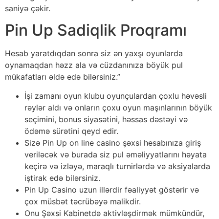
saniyə çəkir.
Pin Up Sadiqlik Proqramı
Hesab yaratdıqdan sonra siz ən yaxşı oyunlarda
oynamaqdan həzz ala və cüzdanınıza böyük pul
mükafatları əldə edə bilərsiniz.”
İşi zamanı oyun klubu oyunçulardan çoxlu həvəsli
rəylər aldı və onların çoxu oyun maşınlarının böyük
seçimini, bonus siyasətini, həssas dəstəyi və
ödəmə sürətini qeyd edir.
Sizə Pin Up on line casino şəxsi hesabınıza giriş
veriləcək və burada siz pul əməliyyatlarını həyata
keçirə və izləyə, maraqlı turnirlərdə və aksiyalarda
iştirak edə bilərsiniz.
Pin Up Casino uzun illərdir fəaliyyət göstərir və
çox müsbət təcrübəyə malikdir.
Onu Şəxsi Kabinetdə aktivləşdirmək mümkündür,