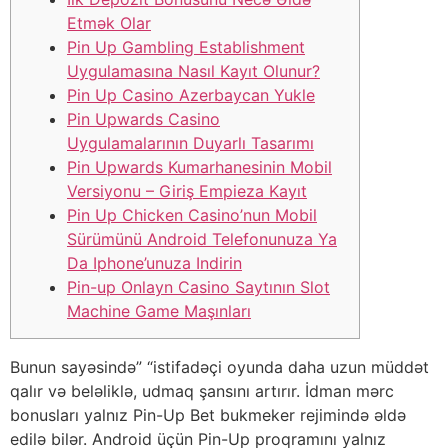
Etmək Olar
Pin Up Gambling Establishment
Uygulamasına Nasıl Kayıt Olunur?
Pin Up Casino Azerbaycan Yukle
Pin Upwards Casino
Uygulamalarının Duyarlı Tasarımı
Pin Upwards Kumarhanesinin Mobil
Versiyonu – Giriş Empieza Kayıt
Pin Up Chicken Casino’nun Mobil
Sürümünü Android Telefonunuza Ya
Da Iphone’unuza Indirin
Pin-up Onlayn Casino Saytının Slot
Machine Game Maşınları
Bunun sayəsində” “istifadəçi oyunda daha uzun müddət
qalır və beləliklə, udmaq şansını artırır. İdman mərc
bonusları yalnız Pin-Up Bet bukmeker rejimində əldə
edilə bilər. Android üçün Pin-Up proqramını yalnız