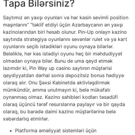
Tapa Bilərsiniz?
Saytımız ən yaxşı oyunları və hər kəsin sevimli position
maşınlarını” “təklif etdiyi üçün Azərbaycanın ən yaxşı
kazinolarından biri hesab olunur. Pin-Up onlayn kazino
saytında strategiya oyunlarını sevənlər rulet və ya kart
oyunlarını seçib istədikləri oyunu oynaya bilərlər.
Beləliklə, hər kəs istədiyi oyunu heç bir məhdudiyyət
olmadan oynaya bilər. Bunu de uma qeyd etmək
lazımdır ki, Pin Way up casino saytının müştərisi
qeydiyyatdan dərhal sonra depozitsiz bonus hədiyyə
olaraq alır. Onu Şəxsi Kabinetdə aktivləşdirmək
mümkündür, amma unutmayın ki, belə mükafatı
oynanmaq olmaz. Kazino sahibləri kodları təsadüfi
olaraq üçüncü tərəf resurslarına paylayır və bir qayda
olaraq, bu barədə daimi kazino müştərilərinə belə
xəbərdarlıq etmirlər.
Platforma əməliyyat sistemləri üçün