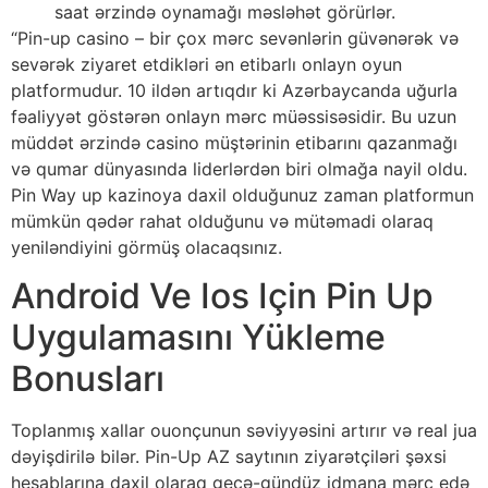
saat ərzində oynamağı məsləhət görürlər.
“Pin-up casino – bir çox mərc sevənlərin güvənərək və
sevərək ziyaret etdikləri ən etibarlı onlayn oyun
platformudur. 10 ildən artıqdır ki Azərbaycanda uğurla
fəaliyyət göstərən onlayn mərc müəssisəsidir. Bu uzun
müddət ərzində casino müştərinin etibarını qazanmağı
və qumar dünyasında liderlərdən biri olmağa nayil oldu.
Pin Way up kazinoya daxil olduğunuz zaman platformun
mümkün qədər rahat olduğunu və mütəmadi olaraq
yeniləndiyini görmüş olacaqsınız.
Android Ve Ios Için Pin Up
Uygulamasını Yükleme
Bonusları
Toplanmış xallar ouonçunun səviyyəsini artırır və real jua
dəyişdirilə bilər. Pin-Up AZ saytının ziyarətçiləri şəxsi
hesablarına daxil olaraq gecə-gündüz idmana mərc edə