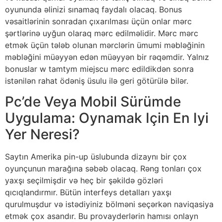
oyununda əlinizi sınamaq faydalı olacaq. Bonus
vəsaitlərinin sonradan çıxarılması üçün onlar mərc
şərtlərinə uyğun olaraq mərc edilməlidir. Mərc mərc
etmək üçün tələb olunan mərclərin ümumi məbləğinin
məbləğini müəyyən edən müəyyən bir rəqəmdir. Yalnız
bonuslar w tamtym miejscu mərc edildikdən sonra
istənilən rahat ödəniş üsulu ilə geri götürülə bilər.
Pc’de Veya Mobil Sürümde
Uygulama: Oynamak Için En Iyi
Yer Neresi?
Saytın Amerika pin-up üslubunda dizaynı bir çox
oyunçunun marağına səbəb olacaq. Rəng tonları çox
yaxşı seçilmişdir və heç bir şəkildə gözləri
qıcıqlandırmır. Bütün interfeys detalları yaxşı
qurulmuşdur və istədiyiniz bölməni seçərkən naviqasiya
etmək çox asandır. Bu provayderlərin hamısı onlayn