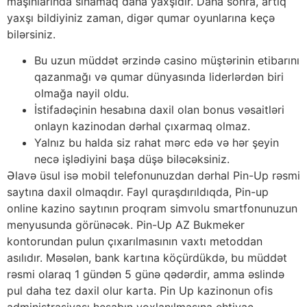
maşınlarında sınamaq daha yaxşıdır. Daha sonra, artıq
yaxşı bildiyiniz zaman, digər qumar oyunlarına keçə
bilərsiniz.
Bu uzun müddət ərzində casino müştərinin etibarını
qazanmağı və qumar dünyasında liderlərdən biri
olmağa nayil oldu.
İstifadəçinin hesabına daxil olan bonus vəsaitləri
onlayn kazinodan dərhal çıxarmaq olmaz.
Yalnız bu halda siz rahat mərc edə və hər şeyin
necə işlədiyini başa düşə biləcəksiniz.
Əlavə üsul isə mobil telefonunuzdan dərhal Pin-Up rəsmi
saytına daxil olmaqdır. Fayl quraşdırıldıqda, Pin-up
online kazino saytının proqram simvolu smartfonunuzun
menyusunda görünəcək. Pin-Up AZ Bukmeker
kontorundan pulun çıxarılmasının vaxtı metoddan
asılıdır. Məsələn, bank kartına köçürdükdə, bu müddət
rəsmi olaraq 1 gündən 5 günə qədərdir, amma əslində
pul daha tez daxil olur karta. Pin Up kazinonun ofis