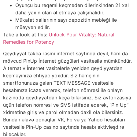
Oyunçu bu rəqəmi keçmədən dilerinkindən 21 xal
daha yaxın olan əl etməyə çalışmalıdır.
Mükafat xallarının sayı depozitin məbləği ilə
müəyyən edilir.
Take a look at this:
Unlock Your Vitality: Natural
Remedies for Potency
Qeydiyyat təkcə rəsmi internet saytında deyil, həm də
mövcud PinUp İnternet güzgüləri vasitəsilə mümkündür.
Alternativ İnternet vasitələrlə yenidən qeydiyyatdan
keçməyinizə ehtiyac yoxdur. Siz həmçinin
smartfonunuza gələn TEXT MESSAGE vasitəsilə
hesabınıza icazə verərək, telefon nömrəsi ilə onlayn
kazinoda qeydiyyatdan keçə bilərsiniz. Siz avtorizasiya
üçün telefon nömrəsi və SMS istifadə edərək, “Pin Up”
xidmətinə giriş və parol olmadan daxil ola bilərsiniz.
Bundan əlavə qonaqlar VK, Fb və ya Yahoo hesabları
vasitəsilə Pin-Up casino saytında hesabı aktivləşdirə
biləcəklər.