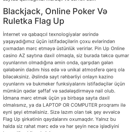
Blackjack, Online Poker Və
Ruletka Flag Up
İnternet və qabaqcıl texnologiyalar əsrində
yaşayadığımız üçün istifadəçilərin çoxu evlərindən
çıxmadan mərc etməyə üstünlük verirlər. Pin Up Online
casino AZ saytına daxil olmaqla, siz burada təkcə qumar
oyunlarının olmadığına əmin onda, qarşıdan gələn
qələbənin dadını hiss edə və unikal atmosferə qərq ola
biləcəksiniz. Əslində sayt rəhbərliyi onlayn kazino
oyunlarını və bukmeker funksiyalarını istifadəçilər üçün
mümkün qədər şəffaf və sadələşdirməyə nail olub.
İdmana mərc etmək üçün ya birbaşa sayta daxil
olmalısınız, ya da LAPTOP OR COMPUTER proqramı ilə
eyni şeyi etməlisiniz. Sizə lazım olan tək şey əvvəlcə
Flag Up şirkətinin qaydalarını oxumaqdır. Yalnız bu
halda siz rahat mərc edə və hər şeyin necə işlədiyini