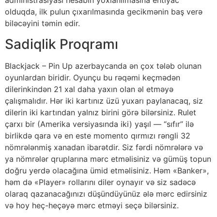
administrasiyası hesabın yoxlanılmasına ehtiyac
olduqda, ilk pulun çıxarılmasında gecikmənin baş verə
biləcəyini təmin edir.
Sadiqlik Proqramı
Blackjack – Pin Up azerbaycanda ən çox tələb olunan
oyunlardan biridir. Oyunçu bu rəqəmi keçmədən
dilerinkindən 21 xal daha yaxın olan əl etməyə
çalışmalıdır. Hər iki kartınız üzü yuxarı paylanacaq, siz
dilerin iki kartından yalnız birini görə bilərsiniz. Rulet
çarxı bir (Amerika versiyasında iki) yaşıl — “sıfır” ilə
birlikdə qara və en este momento qırmızı rəngli 32
nömrələnmiş xanadan ibarətdir. Siz fərdi nömrələrə və
ya nömrələr qruplarına mərc etməlisiniz və gümüş topun
doğru yerdə olacağına ümid etməlisiniz. Həm «Banker»,
həm də «Player» rollarını diler oynayır və siz sadəcə
olaraq qazanacağınızı düşündüyünüz ələ mərc edirsiniz
və hoy heç-heçəyə mərc etməyi seçə bilərsiniz.