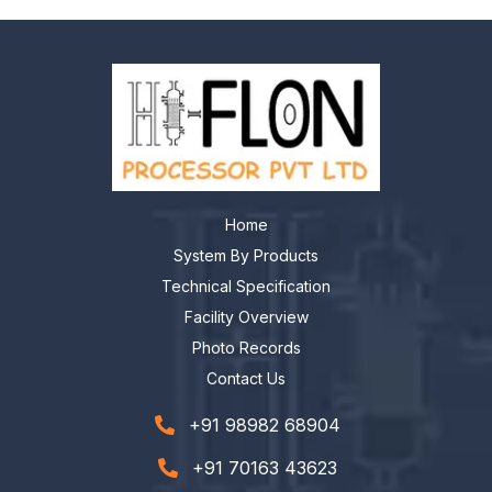
Home
System By Products
Technical Specification
Facility Overview
Photo Records
Contact Us
+91 98982 68904
+91 70163 43623