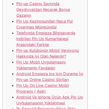
Pin-up Casino Saytında
Qeydiyyatdan Keçərək Bonus
Qazanın
Pin Up Kazinosundan Necə Pul
Çıxarmaq Mümkündür
Telefonda Empieza Bilgisayarda
Indirilen Pin Up Kumarhanesi
Arasındaki Farklar
Pin-up Kulübünün Mobil Versiyonu
Hakkında Iyi Olan Nelerdir?
Pin Up Mobil Uygulamasını
Yüklemenin Faydaları
Android Empieza Ios Için Durante İyi
Pin-up Online Casino Slotları
Pin Up On Line Casino Mobil
Proqramı ( Apk)
Android Və Iphone Üçün Apk Pin Up
Uyğulamasının Yüklənməsi
İlk Depozit Bonusunu Necə Əldə