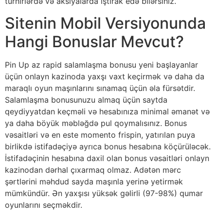
turnirlərdə və aksiyalarda iştirak edə bilərsiniz.
Sitenin Mobil Versiyonunda
Hangi Bonuslar Mevcut?
Pin Up az rapid salamlaşma bonusu yeni başlayanlar
üçün onlayn kazinoda yaxşı vaxt keçirmək və daha da
maraqlı oyun maşınlarını sınamaq üçün əla fürsətdir.
Salamlaşma bonusunuzu almaq üçün saytda
qeydiyyatdan keçməli və hesabınıza minimal əmanət və
ya daha böyük məbləğdə pul qoymalısınız. Bonus
vəsaitləri və en este momento frispin, yatırılan puya
birlikdə istifadəçiyə ayrıca bonus hesabına köçürüləcək.
İstifadəçinin hesabına daxil olan bonus vəsaitləri onlayn
kazinodan dərhal çıxarmaq olmaz. Adətən mərc
şərtlərini məhdud sayda maşınla yerinə yetirmək
mümkündür. Ən yaxşısı yüksək gəlirli (97-98%) qumar
oyunlarını seçməkdir.