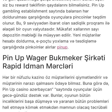
siz bu reward təklifinin qaydalarını bilməlisiniz. Pin Up
gambling establishment saytında balansın hər
doldurulması qarşılığında oyunçulara pincoinlər təqdim
olunur. Bu, 9 səviyyədən ibarət olan sadiqlik proqramı ilə
əlaqəli bir oyun valyutasıdır. Mükafat xallarının sayı
depozitin məbləği ilə müəyyən edilir. Yeni müştərilər
hesabı doldurma, e-poçtu yoxlama və təsdiqləmə
qarşılığında pinkoinlər alırlar
pinup
.
Pin Up Wager Bukmeker Şirkəti
Rapid Idman Mərcləri
Hər bir nüfuzlu kazino öz müştərilərini qiymətləndirir və
müştərinin narazı qalmasını ödəyə bilməz. Buna görə də,
Pin Up casino azerbaycan” “saytında oyunçular üçün
gecə-gündüz dəstək var. Bunlar, oyunun bütün
incəliklərini başa düşməyə və yaranan bütün problemləri
həll etməyə kömək etməkdən məmnun olacaq təcrübəli