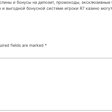
спины и бонусы на депозит, промокоды, эксклюзивные
 и выгодной бонусной системе игроки R7 казино могут
uired fields are marked
*