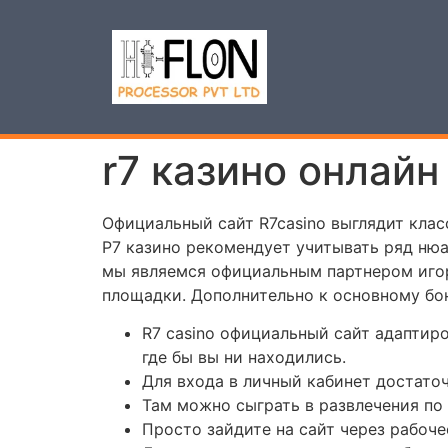
r7 казино онлайн
Официальный сайт R7casino выглядит кла
Р7 казино рекомендует учитывать ряд нюан
мы являемся официальным партнером игор
площадки. Дополнительно к основному бо
R7 casino официальный сайт адаптир
где бы вы ни находились.
Для входа в личный кабинет достаточ
Там можно сыграть в развлечения по 
Просто зайдите на сайт через рабоче