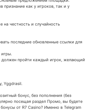
 основным предложением площадки.
 признание как у игроков, так и у
е на честность и случайность
овать последние обновленные ссылки для
 игры.
ю должен пройти каждый игрок, желающий
 Yggdrasil.
озитный бонус, без пополнения (без
Регулярно посещая раздел Промо, вы будете
 бонусы от R7 Casino? Именно в Telegram