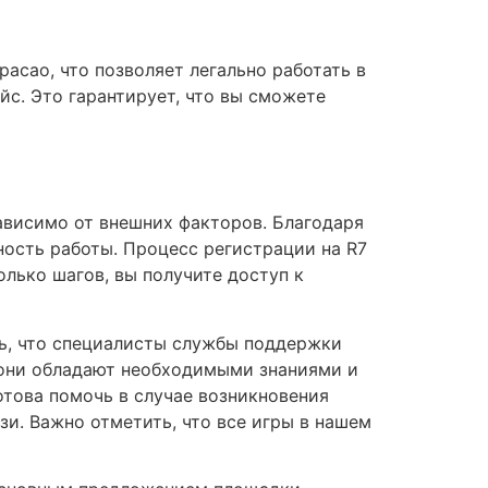
асао, что позволяет легально работать в
йс. Это гарантирует, что вы сможете
езависимо от внешних факторов. Благодаря
ность работы. Процесс регистрации на R7
лько шагов, вы получите доступ к
ть, что специалисты службы поддержки
, они обладают необходимыми знаниями и
отова помочь в случае возникновения
зи. Важно отметить, что все игры в нашем