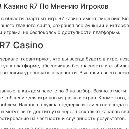
 Казино R7 По Мнению Игроков
 области азартных игр. R7 казино имеет лицензию Кюр
ашего главного сайта, сохраняя все функции и интерфе
 играми, не беспокоясь о доступности платформы.
R7 Casino
 зеркало, гарантируют, что вы всегда будете в игре, н
ступ к платформе, обеспечивая безопасность и стабиль
и высоким уровнем безопасности. Выполнив всего неско
.
анные, в каждом пакете по 3 на выбор. Важно отмети
чает общение для игроков из разных стран. Кроме того
облем. Наконец, служба поддержки клиентов всегда г
 и могут быть достигнуты через несколько каналов свя
естирование на честность и случайность результатов.