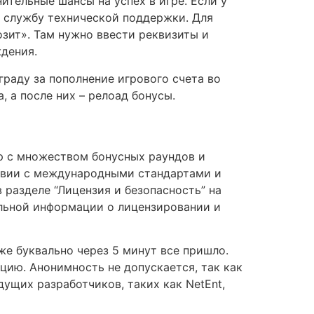
ительные шансы на успех в игре. Если у
в службу технической поддержки. Для
озит». Там нужно ввести реквизиты и
ждения.
граду за пополнение игрового счета во
, а после них – релоад бонусы.
гр с множеством бонусных раундов и
ствии с международными стандартами и
 разделе “Лицензия и безопасность” на
льной информации о лицензировании и
же буквально через 5 минут все пришло.
ию. Анонимность не допускается, так как
дущих разработчиков, таких как NetEnt,