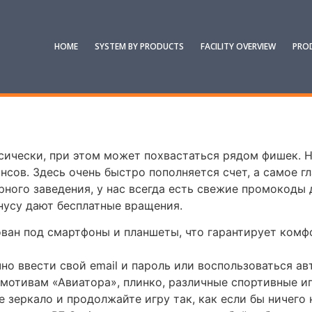
HOME
SYSTEM BY PRODUCTS
FACILITY OVERVIEW
PRO
ссически, при этом может похвастаться рядом фишек.
сов. Здесь очень быстро пополняется счет, а самое гл
ного заведения, у нас всегда есть свежие промокоды
нусу дают бесплатные вращения.
ован под смартфоны и планшеты, что гарантирует комф
но ввести свой email и пароль или воспользоваться а
мотивам «Авиатора», плинко, различные спортивные иг
е зеркало и продолжайте игру так, как если бы ничего