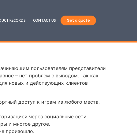
DUCT RECORDS
CONTACT US
Get a quote
 Начинающим пользователям представители
авное – нет проблем с выводом. Так как
 для новых и действующих клиентов
ортный доступ к играм из любого места,
вторизацией через социальные сети.
ры и многое другое.
 не произошло.