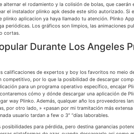
e alternar el rodamiento y la colisión de bolas, que caerán
ar el instalador plinko apk desde este sitio autorizado. Si 
e plinko aplicacion ya haya llamado tu atención. Plinko A
 periódicas. Los gráficos son limpios, las animaciones pu
o cortas.
Popular Durante Los Angeles P
s calificaciones de expertos y boy los favoritos no meio de
 competitivo, por lo que la posibilidad de descargar comp
icación para un programa operativo específico, encajar Pl
 contaremos cómo y dónde descargar una aplicación de Plin
 jugar way Plinko. Además, qualquer año los proveedores la
as, por otro lado, » «pasan por mi tramitación más extensa 
onada usuario tardan a few o 3″ “días laborables.
s posibilidades para pérdida, pero destina ganancias poten
versas plataformas de azar, cuando descargarlo asi como m