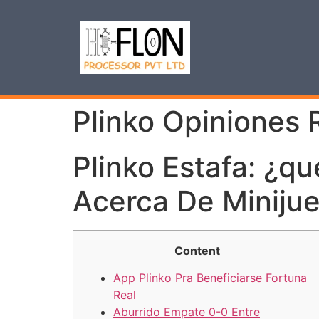
Plinko Opiniones
Plinko Estafa: ¿q
Acerca De Miniju
Content
App Plinko Pra Beneficiarse Fortuna
Real
Aburrido Empate 0-0 Entre