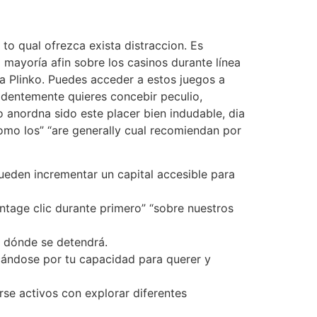
to qual ofrezca exista distraccion. Es
a mayoría afin sobre los casinos durante línea
a Plinko. Puedes acceder a estos juegos a
videntemente quieres concebir peculio,
o anordna sido este placer bien indudable, dia
como los” “are generally cual recomiendan por
pueden incrementar un capital accesible para
ntage clic durante primero” “sobre nuestros
 dónde se detendrá.
acándose por tu capacidad para querer y
se activos con explorar diferentes