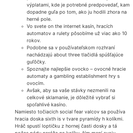
výplatami, kde je potrebné predpovedať, kam
dopadne guľa po tom, ako ju hodili zhora na
herné pole.
Vo svete on the internet kasín, hracích
automatov a rulety pôsobíme už viac ako 10
rokov.
Podobne sa v používateľskom rozhraní
nachádzajú about three tlačidlá spúšťajúce
guľôčky.
Spoznajte najlepšie ovocko – ovocné hracie
automaty a gambling establishment hry s
ovocím.
Avšak, aby sa vaše stávky nezmenili na
celkové sklamanie, je dôležité vybrať si
spoľahlivé kasíno.
Namiesto točiacich social fear valcov sa používa
hracia doska sixth is v tvare pyramídy h kolíkmi.
Hráč spustí loptičku z hornej časti dosky a tá