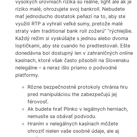
vysokých úrovniach rizika sú reálne, light ale ak je
riziko malé, ohrozujete svoj bankroll. Nebudete
mať jednoducho dostatok peňazí na to, aby ste
využili RTP a vyhrali veľké sumy, pretože malé
straty vám traditional bank roll zožerú” “rýchlejšie.
Každý režim si vyskúšajte s jednou alebo dvoma
loptičkami, aby ste cuando ho predtestovali. Ešte
donedávna bol dostupný len v zahraničných online
kasínach, ktoré však často pôsobili na Slovensku
nelegálne – a neraz išlo priamo o podvodné
platformy.
Rôzne bezpečnostné protokoly chránia hru
pred manipuláciou the zabezpečujú jej
férovosť.
Ak budete hrať Plinko v legálnych herniach,
nemusíte sa obávať podvodu.
Hraním v nelegálnych kasínach môžete
ohroziť nielen vaše osobné údaje, ale aj