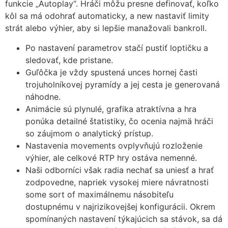
funkcie „Autoplay“. Hráči môžu presne definovať, koľko
kôl sa má odohrať automaticky, a new nastaviť limity
strát alebo výhier, aby si lepšie manažovali bankroll.
Po nastavení parametrov stačí pustiť loptičku a
sledovať, kde pristane.
Guľôčka je vždy spustená unces hornej časti
trojuholníkovej pyramídy a jej cesta je generovaná
náhodne.
Animácie sú plynulé, grafika atraktívna a hra
ponúka detailné štatistiky, čo ocenia najmä hráči
so záujmom o analytický prístup.
Nastavenia movements ovplyvňujú rozloženie
výhier, ale celkové RTP hry ostáva nemenné.
Naši odborníci však radia nechať sa uniesť a hrať
zodpovedne, napriek vysokej miere návratnosti
some sort of maximálnemu násobiteľu
dostupnému v najrizikovejšej konfigurácii. Okrem
spomínaných nastavení týkajúcich sa stávok, sa dá