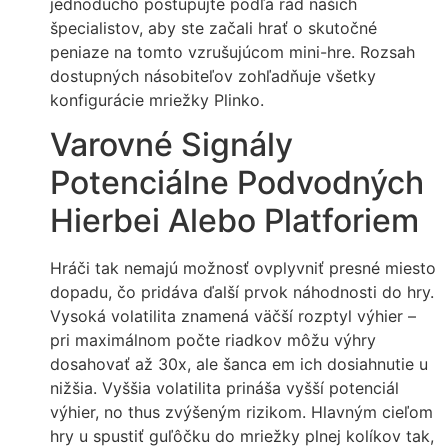
jednoducho postupujte podľa rád našich
špecialistov, aby ste začali hrať o skutočné
peniaze na tomto vzrušujúcom mini-hre. Rozsah
dostupných násobiteľov zohľadňuje všetky
konfigurácie mriežky Plinko.
Varovné Signály
Potenciálne Podvodných
Hierbei Alebo Platforiem
Hráči tak nemajú možnosť ovplyvniť presné miesto
dopadu, čo pridáva ďalší prvok náhodnosti do hry.
Vysoká volatilita znamená väčší rozptyl výhier –
pri maximálnom počte riadkov môžu výhry
dosahovať až 30x, ale šanca em ich dosiahnutie u
nižšia. Vyššia volatilita prináša vyšší potenciál
výhier, no thus zvýšeným rizikom. Hlavným cieľom
hry u spustiť guľôčku do mriežky plnej kolíkov tak,