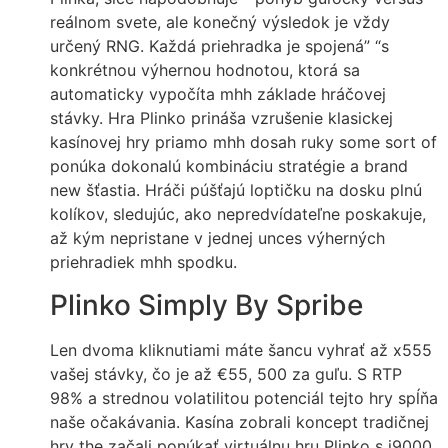
reálnom svete, ale konečný výsledok je vždy
určený RNG. Každá priehradka je spojená” “s
konkrétnou výhernou hodnotou, ktorá sa
automaticky vypočíta mhh základe hráčovej
stávky. Hra Plinko prináša vzrušenie klasickej
kasínovej hry priamo mhh dosah ruky some sort of
ponúka dokonalú kombináciu stratégie a brand
new šťastia. Hráči púšťajú loptičku na dosku plnú
kolíkov, sledujúc, ako nepredvídateľne poskakuje,
až kým nepristane v jednej unces výherných
priehradiek mhh spodku.
Plinko Simply By Spribe
Len dvoma kliknutiami máte šancu vyhrať až x555
vašej stávky, čo je až €55, 500 za guľu. S RTP
98% a strednou volatilitou potenciál tejto hry spĺňa
naše očakávania. Kasína zobrali koncept tradičnej
hry the začali ponúkať virtuálnu hru Plinko s i9000