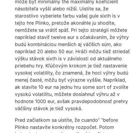
môže byť minimálny the maximálny koeficient
násobiteľa vyšší alebo nižší. Uistite sa, že
starostlivo vyberiete farbu vašej gule sixth is v
tejto hre Plinko, pretože akonáhle ju shodíte,
nemôžete sa vrátiť späť. Pri tejto stratégii môžete
napríklad staviť twelve eur s očakávaním, že výhry
budú kombináciou menších aj väčších súm, ako
napríklad 20 alebo 50 eur. Hráči môžu tiež striedať
výšku stávok sixth is v závislosti od aktuálneho
priebehu hry. Kľúčovým krokom je tiež nastavenie
vysokej volatility, čo znamená, že hoci výhry budú
menej časté, môžu byť výrazne vyššie. Napríklad,
ak stavíte 10 eur na jednu hru some sort of zvolíte
vysokú volatilitu, môžete dosiahnuť výhru až v
hodnote 1000 eur, avšak pravdepodobnosť prehry
väčšiny stávok je tiež vysoká.
Pred začiatkom sa uistite, že cuando” “before
Plinko nastavíte konkrétny rozpočet. Potom