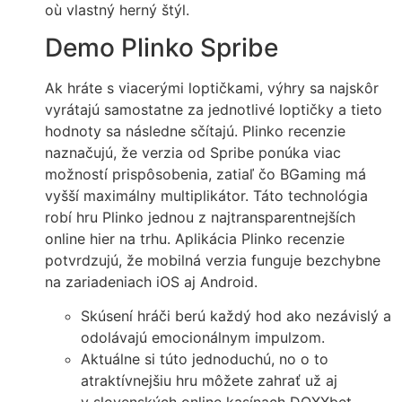
où vlastný herný štýl.
Demo Plinko Spribe
Ak hráte s viacerými loptičkami, výhry sa najskôr
vyrátajú samostatne za jednotlivé loptičky a tieto
hodnoty sa následne sčítajú. Plinko recenzie
naznačujú, že verzia od Spribe ponúka viac
možností prispôsobenia, zatiaľ čo BGaming má
vyšší maximálny multiplikátor. Táto technológia
robí hru Plinko jednou z najtransparentnejších
online hier na trhu. Aplikácia Plinko recenzie
potvrdzujú, že mobilná verzia funguje bezchybne
na zariadeniach iOS aj Android.
Skúsení hráči berú každý hod ako nezávislý a
odolávajú emocionálnym impulzom.
Aktuálne si túto jednoduchú, no o to
atraktívnejšiu hru môžete zahrať už aj