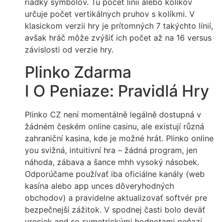
riadky symbolov. Tu počet línií alebo kolíkov
určuje počet vertikálnych pruhov s kolíkmi. V
klasickom verzii hry je prítomných 7 takýchto línií,
avšak hráč môže zvýšiť ich počet až na 16 versus
závislosti od verzie hry.
Plinko Zdarma
I O Peniaze: Pravidlá Hry
Plinko CZ není momentálně legálně dostupná v
žádném českém online casinu, ale existují různá
zahraniční kasina, kde je možné hrát. Plinko online
you svižná, intuitivní hra – žádná program, jen
náhoda, zábava a šance mhh vysoký násobek.
Odporúčame používať iba oficiálne kanály (web
kasína alebo app unces dôveryhodných
obchodov) a pravidelne aktualizovať softvér pre
bezpečnejší zážitok. V spodnej časti bolo deväť
vreciek and so symetrickými hodnotami peňazí