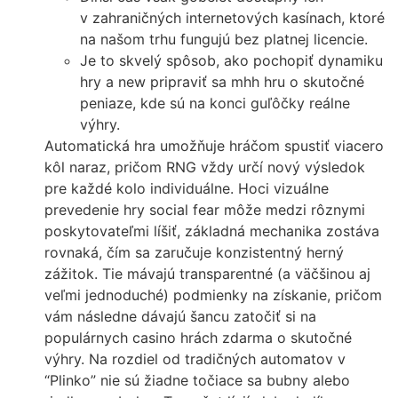
v zahraničných internetových kasínach, ktoré
na našom trhu fungujú bez platnej licencie.
Je to skvelý spôsob, ako pochopiť dynamiku
hry a new pripraviť sa mhh hru o skutočné
peniaze, kde sú na konci guľôčky reálne
výhry.
Automatická hra umožňuje hráčom spustiť viacero
kôl naraz, pričom RNG vždy určí nový výsledok
pre každé kolo individuálne. Hoci vizuálne
prevedenie hry social fear môže medzi rôznymi
poskytovateľmi líšiť, základná mechanika zostáva
rovnaká, čím sa zaručuje konzistentný herný
zážitok. Tie mávajú transparentné (a väčšinou aj
veľmi jednoduché) podmienky na získanie, pričom
vám následne dávajú šancu zatočiť si na
populárnych casino hrách zdarma o skutočné
výhry. Na rozdiel od tradičných automatov v
“Plinko” nie sú žiadne točiace sa bubny alebo