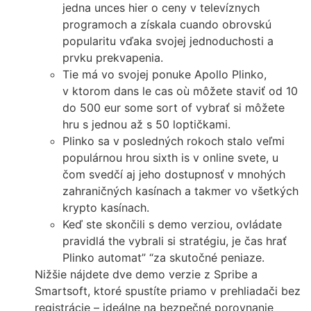
jedna unces hier o ceny v televíznych
programoch a získala cuando obrovskú
popularitu vďaka svojej jednoduchosti a
prvku prekvapenia.
Tie má vo svojej ponuke Apollo Plinko,
v ktorom dans le cas où môžete staviť od 10
do 500 eur some sort of vybrať si môžete
hru s jednou až s 50 loptičkami.
Plinko sa v posledných rokoch stalo veľmi
populárnou hrou sixth is v online svete, u
čom svedčí aj jeho dostupnosť v mnohých
zahraničných kasínach a takmer vo všetkých
krypto kasínach.
Keď ste skončili s demo verziou, ovládate
pravidlá the vybrali si stratégiu, je čas hrať
Plinko automat” “za skutočné peniaze.
Nižšie nájdete dve demo verzie z Spribe a
Smartsoft, ktoré spustíte priamo v prehliadači bez
registrácie – ideálne na bezpečné porovnanie