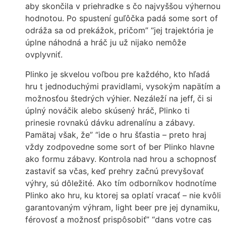
aby skončila v priehradke s čo najvyššou výhernou
hodnotou. Po spustení guľôčka padá some sort of
odráža sa od prekážok, pričom” “jej trajektória je
úplne náhodná a hráč ju už nijako nemôže
ovplyvniť.
Plinko je skvelou voľbou pre každého, kto hľadá
hru t jednoduchými pravidlami, vysokým napätím a
možnosťou štedrých výhier. Nezáleží na jeff, či si
úplný nováčik alebo skúsený hráč, Plinko ti
prinesie rovnakú dávku adrenalínu a zábavy.
Pamätaj však, že” “ide o hru šťastia – preto hraj
vždy zodpovedne some sort of ber Plinko hlavne
ako formu zábavy. Kontrola nad hrou a schopnosť
zastaviť sa včas, keď prehry začnú prevyšovať
výhry, sú dôležité. Ako tím odborníkov hodnotíme
Plinko ako hru, ku ktorej sa oplatí vracať – nie kvôli
garantovaným výhram, light beer pre jej dynamiku,
férovosť a možnosť prispôsobiť” “dans votre cas