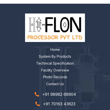
Home
System By Products
Technical Specification
Facility Overview
Photo Records
Contact Us
+91 98982 68904
+91 70163 43623