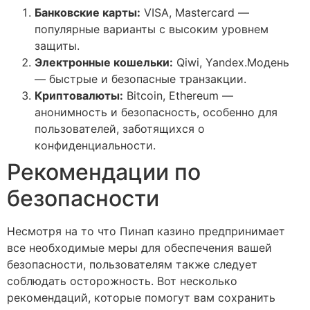
Банковские карты:
VISA, Mastercard —
популярные варианты с высоким уровнем
защиты.
Электронные кошельки:
Qiwi, Yandex.Модень
— быстрые и безопасные транзакции.
Криптовалюты:
Bitcoin, Ethereum —
анонимность и безопасность, особенно для
пользователей, заботящихся о
конфиденциальности.
Рекомендации по
безопасности
Несмотря на то что Пинап казино предпринимает
все необходимые меры для обеспечения вашей
безопасности, пользователям также следует
соблюдать осторожность. Вот несколько
рекомендаций, которые помогут вам сохранить