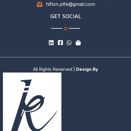
hiflon.ptfe@gmail.com
GET SOCIAL
All Rights Reserved |
Design By