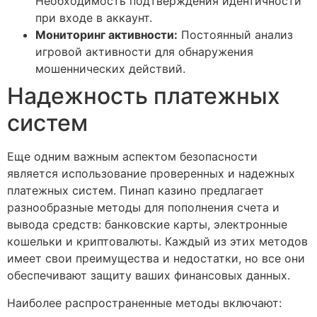
Необходимость подтверждения идентичности
при входе в аккаунт.
Мониторинг активности:
Постоянный анализ
игровой активности для обнаружения
мошеннических действий.
Надежность платежных
систем
Еще одним важным аспектом безопасности
является использование проверенных и надежных
платежных систем. Пинап казино предлагает
разнообразные методы для пополнения счета и
вывода средств: банковские карты, электронные
кошельки и криптовалюты. Каждый из этих методов
имеет свои преимущества и недостатки, но все они
обеспечивают защиту ваших финансовых данных.
Наиболее распространенные методы включают: