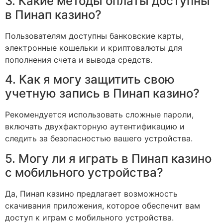
3. Какие методы оплаты доступны
в Пинап казино?
Пользователям доступны банковские карты,
электронные кошельки и криптовалюты для
пополнения счета и вывода средств.
4. Как я могу защитить свою
учетную запись в Пинап казино?
Рекомендуется использовать сложные пароли,
включать двухфакторную аутентификацию и
следить за безопасностью вашего устройства.
5. Могу ли я играть в Пинап казино
с мобильного устройства?
Да, Пинап казино предлагает возможность
скачивания приложения, которое обеспечит вам
доступ к играм с мобильного устройства.