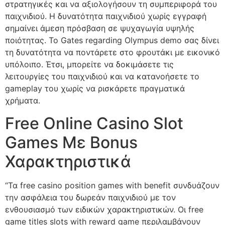
στρατηγικές και να αξιολογήσουν τη συμπεριφορά του
παιχνιδιού. Η δυνατότητα παιχνιδιού χωρίς εγγραφή
σημαίνει άμεση πρόσβαση σε ψυχαγωγία υψηλής
ποιότητας. Το Gates regarding Olympus demo σας δίνει
τη δυνατότητα να ποντάρετε στο φρουτάκι με εικονικό
υπόλοιπο. Έτσι, μπορείτε να δοκιμάσετε τις
λειτουργίες του παιχνιδιού και να κατανοήσετε το
gameplay του χωρίς να ρισκάρετε πραγματικά
χρήματα.
Free Online Casino Slot
Games Με Bonus
Χαρακτηριστικά
“Τα free casino position games with benefit συνδυάζουν
την ασφάλεια του δωρεάν παιχνιδιού με τον
ενθουσιασμό των ειδικών χαρακτηριστικών. Οι free
game titles slots with reward game περιλαμβάνουν