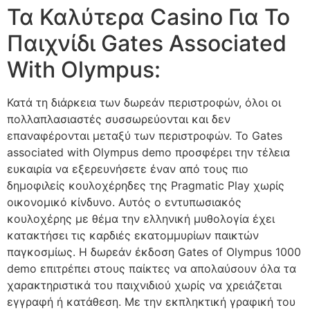
Τα Καλύτερα Casino Για Το
Παιχνίδι Gates Associated
With Olympus:
Κατά τη διάρκεια των δωρεάν περιστροφών, όλοι οι
πολλαπλασιαστές συσσωρεύονται και δεν
επαναφέρονται μεταξύ των περιστροφών. Το Gates
associated with Olympus demo προσφέρει την τέλεια
ευκαιρία να εξερευνήσετε έναν από τους πιο
δημοφιλείς κουλοχέρηδες της Pragmatic Play χωρίς
οικονομικό κίνδυνο. Αυτός ο εντυπωσιακός
κουλοχέρης με θέμα την ελληνική μυθολογία έχει
κατακτήσει τις καρδιές εκατομμυρίων παικτών
παγκοσμίως. Η δωρεάν έκδοση Gates of Olympus 1000
demo επιτρέπει στους παίκτες να απολαύσουν όλα τα
χαρακτηριστικά του παιχνιδιού χωρίς να χρειάζεται
εγγραφή ή κατάθεση. Με την εκπληκτική γραφική του