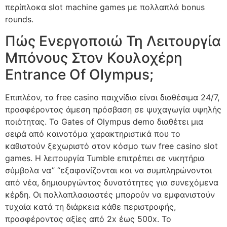
περίπλοκα slot machine games με πολλαπλά bonus
rounds.
Πώς Ενεργοποιώ Τη Λειτουργία
Μπόνους Στον Κουλοχέρη
Entrance Of Olympus;
Επιπλέον, τα free casino παιχνίδια είναι διαθέσιμα 24/7,
προσφέροντας άμεση πρόσβαση σε ψυχαγωγία υψηλής
ποιότητας. Το Gates of Olympus demo διαθέτει μια
σειρά από καινοτόμα χαρακτηριστικά που το
καθιστούν ξεχωριστό στον κόσμο των free casino slot
games. Η λειτουργία Tumble επιτρέπει σε νικητήρια
σύμβολα να” “εξαφανίζονται και να συμπληρώνονται
από νέα, δημιουργώντας δυνατότητες για συνεχόμενα
κέρδη. Οι πολλαπλασιαστές μπορούν να εμφανιστούν
τυχαία κατά τη διάρκεια κάθε περιστροφής,
προσφέροντας αξίες από 2x έως 500x. Το