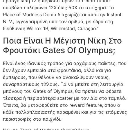
προσγείωση 12 ή περισσότερων του ίδιου τύπου
συμβόλου πληρώνει 12Χ έως 50Χ το στοίχημα. Το
Place of Madness Demo διαχειρίζεται από την Instant
N. V., εγγεγραμμένη υπό τον αριθμό, με έδρα στη
διεύθυνση Welrox 1B, Willemstad, Curaçao.”
Ποια Είναι Η Μέγιστη Νίκη Στο
Φρουτάκι Gates Of Olympus;
Είναι ένας ιδανικός τρόπος για αρχάριους παίκτες, που
δεν έχουν εμπειρία στα φρουτάκια, αλλά και για
έμπειρους, που θέλουν να ανακαλύψουν νεους,
συναρπαστικούς τίτλους. Για να μπείτε στη λειτουργία
μπόνους του Gates of Olympus, θα πρέπει να φέρετε
τέσσερα ή περισσότερα scatter με τον Δία στο ταμπλό.
Έπειτα, θα μεταφερθείτε στο reward feature, όπου ο
κάθε πολλαπλασιαστής παραμένει και για τις επόμενες
περιστροφές στο παιχνίδι.