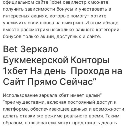
официальном сайте 1xbet севилестр сможете
получить зависимости бонусы и участвовать в
интересных акциях, которые помогут хотите
увеличить свои шанса на выигрыш. И этом абзаце
вместе рассмотрим несколько важного категорий
бонусов только акций, доступных и сайте.
Bet Зеркало
Букмекерской Конторы
1хбет На день ️ Прохода на
Сайт Прямо Сейчас”
Использование зеркала хбет имеет целый”
“преимуществами, включая постоянный доступ к
платформе, обеспечивающее данных и возможности
делать ставки же режиме реального время. Таким
образом, пользователи могут продолжать делать