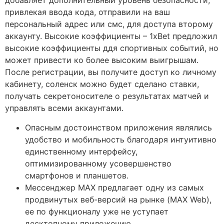
добавляет дополнительный уровень безопасности,
привлекая ввода кода, отправили на ваш
персональный адрес или смс, для доступа второму
аккаунту. Высокие коэффициенты – 1xBet предложил
высокие коэффициенты ддя спортивных событий, но
может привести ко более высоким выигрышам.
После регистрации, вы получите доступ ко личному
кабинету, соленск можно будет сделано ставки,
получать секретоносителе о результатах матчей и
управлять всеми аккаунтами.
Опасным достоинством приложения являлись
удобство и мобильность благодаря интуитивно
единственному интерфейсу,
оптимизированному усовершенство
смартфонов и планшетов.
Мессенджер MAX предлагает одну из самых
продвинутых веб-версий на рынке (MAX Web),
ее по функционалу уже не уступает
десктопному приложению.