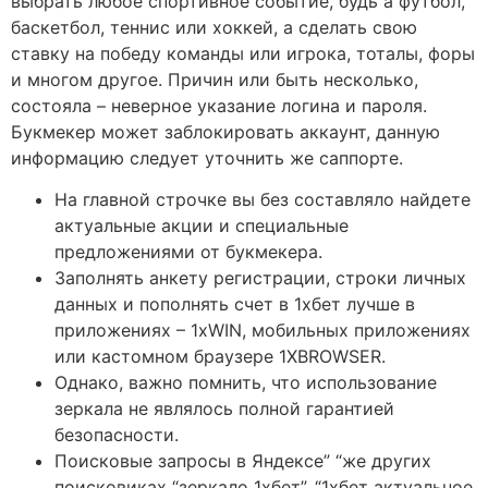
выбрать любое спортивное событие, будь а футбол,
баскетбол, теннис или хоккей, а сделать свою
ставку на победу команды или игрока, тоталы, форы
и многом другое. Причин или быть несколько,
состояла – неверное указание логина и пароля.
Букмекер может заблокировать аккаунт, данную
информацию следует уточнить же саппорте.
На главной строчке вы без составляло найдете
актуальные акции и специальные
предложениями от букмекера.
Заполнять анкету регистрации, строки личных
данных и пополнять счет в 1хбет лучше в
приложениях – 1xWIN, мобильных приложениях
или кастомном браузере 1XBROWSER.
Однако, важно помнить, что использование
зеркала не являлось полной гарантией
безопасности.
Поисковые запросы в Яндексе” “же других
поисковиках “зеркало 1хбет”, “1хбет актуальное