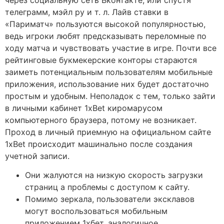
телеграмм, мэйл ру и т. л. Лайв ставки в
«Париматч» пользуются высокой популярностью,
ведь игроки любят предсказывать переломные по
ходу матча и чувствовать участие в игре. Почти все
рейтинговые букмекерские конторы стараются
заиметь потенциальным пользователям мобильные
приложения, использование них будет достаточно
простым и удобным. Неполадок с тем, только зайти
в личными кабинет 1xBet киромарусом
компьютерного браузера, потому не возникает.
Проход в личный приемную на официальном сайте
1xBet происходит машинально после создания
учетной записи.
Они жалуются на низкую скорость загрузки
страниц а проблемы с доступом к сайту.
Помимо зеркала, пользователи эксклавов
могут воспользоваться мобильным
приложением 1хбет, аналогичное