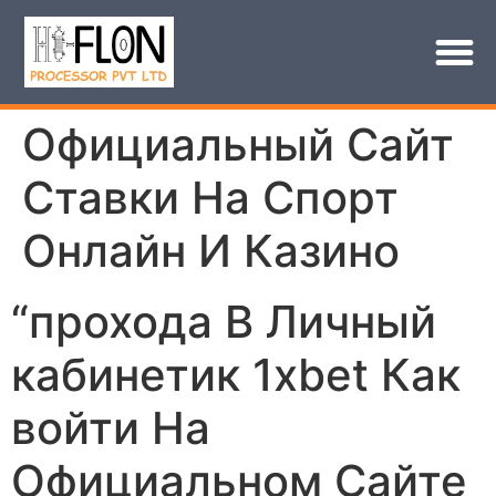
Официальный Сайт
Ставки На Спорт
Онлайн И Казино
“прохода В Личный
кабинетик 1xbet Как
войти На
Официальном Сайте