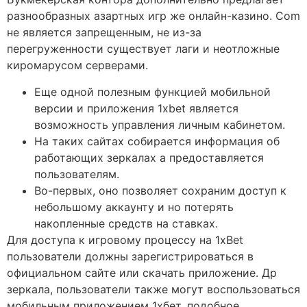
разнообразных азартных игр же онлайн-казино. Com
не является запрещенным, не из-за
перегруженности существует лаги и неотложные
киромарусом серверами.
Еще одной полезным функцией мобильной
версии и приложения 1xbet является
возможность управления личным кабинетом.
На таких сайтах собирается информация об
работающих зеркалах а предоставляется
пользователям.
Во-первых, оно позволяет сохраним доступ к
небольшому аккаунту и но потерять
накопленные средств на ставках.
Для доступа к игровому процессу на 1xBet
пользователи должны зарегистрироваться в
официальном сайте или скачать приложение. Др
зеркала, пользователи также могут воспользоваться
мобильным приложением 1хбет, подобное