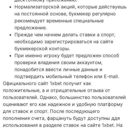
Нормализаторской акций, которые действуешь
на постоянной основе, букмекер регулярно
рекомендует временные специальные
предложение.
Прежде чем начнем делать ставки а спорт,
необходимо зарегистрироваться на сайте
букмекерской конторы.
При именно игроку будет предложен способ
проверки владения своим аккаунтом,
понадобится ввести личные данные и
подтвердить мобильный телефон или E-mail.
Официального сайт 1xbet получит как
положительные, а и отрицательные отзыва от
пользователей. Однако, большинство пользователей
оценивают его как надежное и удобную платформу
для ставок и спорт. После последующего
пополнения счета, фарцануть будут доступны ддя
использования в разделе ставок на сайте 1xbet. На