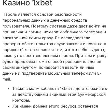
Казино 1xbet
Пароль является основой безопасности
персональных данных а денежных средств
пользователя. Поэтому система даже даст войти не
при наличии логина, номера мобильного телефона и
электронной почты сразу. Ее исследователи
проверят обстоятельства случившегося и, если но в
порядке (беттер является тем, и кого себя выдает),
помогут с восстановлением пароля. При том игроку
будет предложенными способ проверки владения
своим аккаунтом, понадобится ввести личные
данные и подтвердить мобильный телефон или E-
mail.
Также в моем кабинете 1xbet надо отслеживать
за действующими акциями этой букмекерской
конторы.
Же имени домена этого ресурса останется