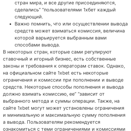
стран мира, и все другие присоединяются,
сделались” “пользователями 1хбет каждый
следующий.
Важно помнить, что или осуществлении вывода
средств может взиматься комиссия, величина
которой варьируется выбранным вами
способами вывода.
В некоторых стран, которые сами регулируют
ставочный и игорный бизнес, есть собственные
законы и требования к операторам ставок. Однако,
на официальном сайте 1xbet есть некоторые
ограничения и комиссии при пополнении и выводе
средств. Некоторые способы пополнения и вывода
должно взимать комиссию, ее” “зависит от
выбранного метода и суммы операции. Также, на
сайте 1xbet могут может установлены ограничения
и минимальную и максимальную сумму пополнения
а вывода. Пользователям рекомендуется
ознакомиться с теми ограничениями и комиссиями