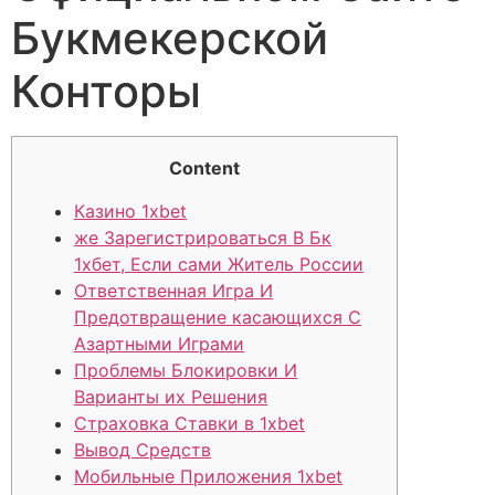
Букмекерской
Конторы
Content
Казино 1xbet
же Зарегистрироваться В Бк
1хбет, Если сами Житель России
Ответственная Игра И
Предотвращение касающихся С
Азартными Играми
Проблемы Блокировки И
Варианты их Решения
Страховка Ставки в 1xbet
Вывод Средств
Мобильные Приложения 1xbet