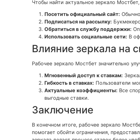
Чтобы найти актуальное зеркало Мостбет,
Посетить официальный сайт:
Обычно 
Подписаться на рассылку:
Букмекерск
Обратиться в службу поддержки:
Опе
Использовать социальные сети:
В оф
Влияние зеркала на 
Рабочее зеркало Мостбет значительно ул
Мгновенный доступ к ставкам:
Зеркал
Гибкость в ставках:
Пользователи мог
Актуальные коэффициенты:
Все спор
выгодные ставки.
Заключение
В конечном итоге, рабочее зеркало Мостб
помогает обойти ограничения, предостав
зеркала делает процесс ставок более удоб