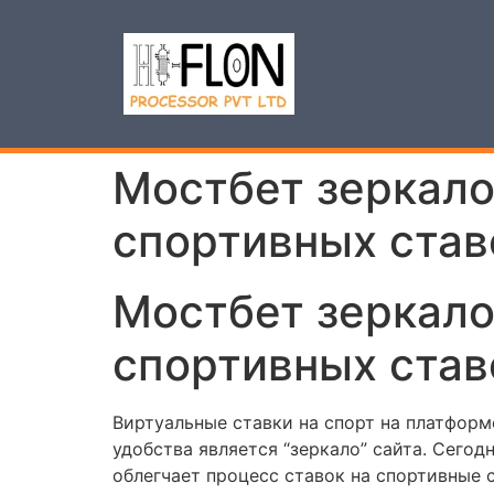
Мостбет зеркало
спортивных став
Мостбет зеркало
спортивных став
Виртуальные ставки на спорт на платфор
удобства является “зеркало” сайта. Сегод
облегчает процесс ставок на спортивные 