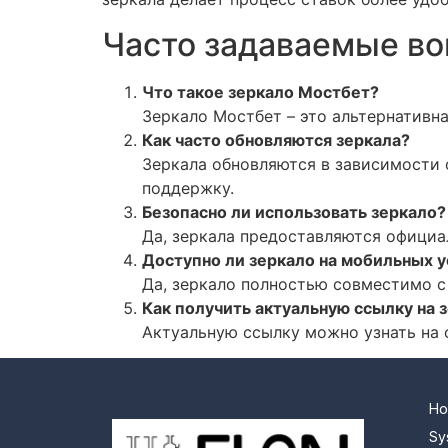
Часто задаваемые в
Что такое зеркало Мостбет?
Зеркало Мостбет – это альтернативн
Как часто обновляются зеркала?
Зеркала обновляются в зависимости о
поддержку.
Безопасно ли использовать зеркало?
Да, зеркала предоставляются официа
Доступно ли зеркало на мобильных 
Да, зеркало полностью совместимо с
Как получить актуальную ссылку на 
Актуальную ссылку можно узнать на 
H
Sy