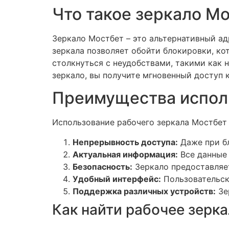
Что такое зеркало М
Зеркало Мостбет – это альтернативный ад
зеркала позволяет обойти блокировки, ко
столкнуться с неудобствами, такими как
зеркало, вы получите мгновенный доступ 
Преимущества испол
Использование рабочего зеркала Мостбет
Непрерывность доступа:
Даже при бл
Актуальная информация:
Все данные 
Безопасность:
Зеркало предоставляе
Удобный интерфейс:
Пользовательски
Поддержка различных устройств:
Зе
Как найти рабочее зерк