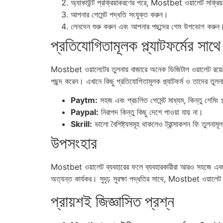
অ্যাকাউন্ট প্রক্রিয়াকরণের পরে, Mostbet ওয়ালেট সক্রিয
আপনার পেমেন্ট পদ্ধতি সংযুক্ত করুন।
লেনদেন শুরু করুন এবং আপনার পছন্দের গেম উপভোগ করুন
প্রতিযোগিতামূলক প্ল্যাটফর্মের সাথে
Mostbet ওয়ালেটের তুলনায় বাজারে অনেক ডিজিটাল ওয়ালেট রয়েছে,
পছন্দ করেন। এখানে কিছু প্রতিযোগিতামূলক প্ল্যাটফর্ম ও তাদের তুলনা
Paytm:
সহজ এবং প্রচলিত পেমেন্ট মাধ্যম, কিন্তু গেমিং প
Paypal:
নিরাপদ কিন্তু কিছু দেশে পাওয়া যায় না।
Skrill:
ভালো বৈশিষ্ট্যসমূহ থাকলেও ট্রান্সাকশন ফি তুলনাম
উপসংহার
Mostbet ওয়ালেট ব্যবহারের ফলে ব্যবহারকারীরা আরও সহজে এবং দ্রু
অত্যন্ত কার্যকর। সুদৃঢ় সুরক্ষা পদ্ধতির সাথে, Mostbet ওয়ালেট 
প্রায়শই জিজ্ঞাসিত প্রশ্ন