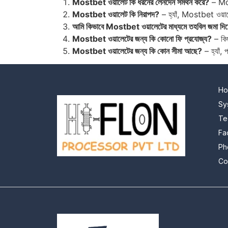
Mostbet ওয়ালেট কি ধরনের লেনদেন সমর্থন করে?
– Most
Mostbet ওয়ালেট কি নিরাপদ?
– হ্যাঁ, Mostbet ওয়ালেট 
আমি কিভাবে Mostbet ওয়ালেটের মাধ্যমে তহবিল জমা দিত
Mostbet ওয়ালেটের জন্য কি কোনো ফি প্রযোজ্য?
– কিছ
Mostbet ওয়ালেটের জন্য কি কোন সীমা আছে?
– হ্যাঁ, 
H
Sy
Te
Fa
Ph
Co