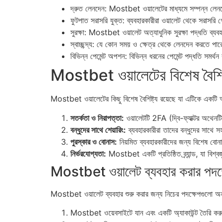
দ্রুত লেনদেন: Mostbet ওয়ালেটের মাধ্যমে সম্পন্ন লেনদ
ফুটপাত সরাসরি যুক্ত: ব্যবহারকারীরা ওয়ালেট থেকে সরাসরি 
সুরক্ষা: Mostbet ওয়ালেট অত্যাধুনিক সুরক্ষা পদ্ধতি ব্যবহ
স্বাচ্ছন্দ্য: যে কোন সময় ও ক্ষেত্র থেকে লেনদেন করতে
বিভিন্ন পেমেন্ট অপশন: বিভিন্ন ধরনের পেমেন্ট পদ্ধতি সমর্থন
Mostbet ওয়ালেটের বিশেষ বৈশিষ্
Mostbet ওয়ালেটের কিছু বিশেষ বৈশিষ্ট্য রয়েছে যা এটিকে একটি অস
সতর্কতা ও নিরাপত্তা:
ওয়ালেটটি 2FA (দ্বি-ফ্যাক্টর অথেনটিক
বন্ধুদের সাথে শেয়ারিং:
ব্যবহারকারীরা তাদের বন্ধুদের সাথে
পুরস্কার ও বোনাস:
নিয়মিত ব্যবহারকারীদের জন্য বিশেষ বোন
নির্ভরযোগ্যতা:
Mostbet একটি প্রতিষ্ঠিত ব্র্যান্ড, যা বিশ্বজ
Mostbet ওয়ালেট ব্যবহার করার পদক্
Mostbet ওয়ালেট ব্যবহার শুরু করার জন্য নিচের পদক্ষেপগুলো অন
Mostbet ওয়েবসাইটে যান এবং একটি অ্যাকাউন্ট তৈরি ক