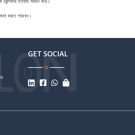
 ট্রান্সফার ইত্যাদি সমর্থন করে।
 জমা করতে পারবেন।
GET SOCIAL
om