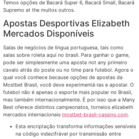
Temos opções de Bacará Super 6, Bacará Small, Bacará
Supremo at the muitos outros.
Apostas Desportivas Elizabeth
Mercados Disponíveis
Salas de negócios de língua portuguesa, tais como
salas sobre roleta aqui no brasil. Para ganhar o game,
pode ser simplesmente uma aposta not any primeiro
cavalo atrás do poste ou no time para futebol. Agora o
qual você conhece because opções de apostas da
Mostbet Brasil, você deve experimentá-las e apostar. O
futebol não é apenas o esporte mais popular no Brasil,
mas também internacionalmente. É por isso que a Many
Best oferece distintos campeonatos, torneios elizabeth
mercados internacionais
mostbet-brasil-cassino.com
.
Esta encriptação transforma informações sensíveis
na código indecifrável por transmissão entre