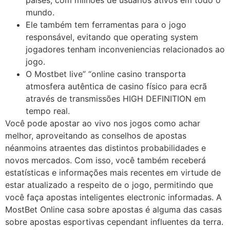
países, com milhões de usuários ativos em todo o
mundo.
Ele também tem ferramentas para o jogo
responsável, evitando que operating system
jogadores tenham inconveniencias relacionados ao
jogo.
O Mostbet live” “online casino transporta
atmosfera autêntica de casino físico para ecrã
através de transmissões HIGH DEFINITION em
tempo real.
Você pode apostar ao vivo nos jogos como achar
melhor, aproveitando as conselhos de apostas
néanmoins atraentes das distintos probabilidades e
novos mercados. Com isso, você também receberá
estatísticas e informações mais recentes em virtude de
estar atualizado a respeito de o jogo, permitindo que
você faça apostas inteligentes electronic informadas. A
MostBet Online casa sobre apostas é alguma das casas
sobre apostas esportivas cependant influentes da terra.