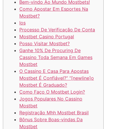
Bem-vindo Ao Mundo Mostbets!
Como Apostar Em Esportes Na
Mostbet?
Ios
Processo De Verificação De Conta
Mostbet Casino Portugal
Posso Visitar Mostbet?
Ganhe 10% De Procuring De
Cassino Toda Semana Em Games
Mostbet
O Cassino E Casa Para Apostas
Mostbet É Confiável?” “[newline]o
Mostbet É Graduado?
Como Faço O Mostbet Login?
Jogos Populares No Cassino
Mostbet
Registração Mhh Mostbet Brasil
Bônus Sobre Boas-vindas Da
Mostbet