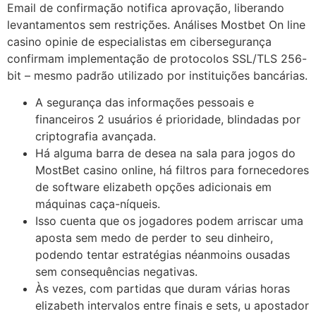
Email de confirmação notifica aprovação, liberando
levantamentos sem restrições. Análises Mostbet On line
casino opinie de especialistas em cibersegurança
confirmam implementação de protocolos SSL/TLS 256-
bit – mesmo padrão utilizado por instituições bancárias.
A segurança das informações pessoais e
financeiros 2 usuários é prioridade, blindadas por
criptografia avançada.
Há alguma barra de desea na sala para jogos do
MostBet casino online, há filtros para fornecedores
de software elizabeth opções adicionais em
máquinas caça-níqueis.
Isso cuenta que os jogadores podem arriscar uma
aposta sem medo de perder to seu dinheiro,
podendo tentar estratégias néanmoins ousadas
sem consequências negativas.
Às vezes, com partidas que duram várias horas
elizabeth intervalos entre finais e sets, u apostador