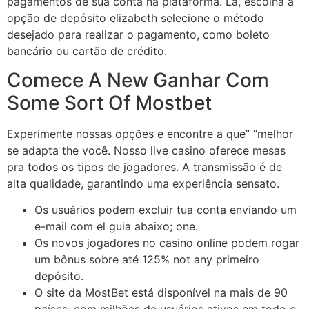
pagamentos de sua conta na plataforma. Lá, escolha a
opção de depósito elizabeth selecione o método
desejado para realizar o pagamento, como boleto
bancário ou cartão de crédito.
Comece A New Ganhar Com
Some Sort Of Mostbet
Experimente nossas opções e encontre a que” “melhor
se adapta the você. Nosso live casino oferece mesas
pra todos os tipos de jogadores. A transmissão é de
alta qualidade, garantindo uma experiência sensato.
Os usuários podem excluir tua conta enviando um
e-mail com el guia abaixo; one.
Os novos jogadores no casino online podem rogar
um bônus sobre até 125% not any primeiro
depósito.
O site da MostBet está disponível na mais de 90