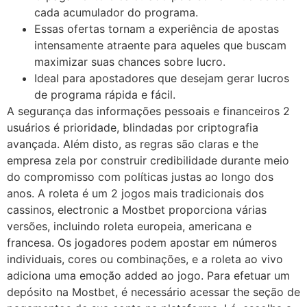
cada acumulador do programa.
Essas ofertas tornam a experiência de apostas
intensamente atraente para aqueles que buscam
maximizar suas chances sobre lucro.
Ideal para apostadores que desejam gerar lucros
de programa rápida e fácil.
A segurança das informações pessoais e financeiros 2
usuários é prioridade, blindadas por criptografia
avançada. Além disto, as regras são claras e the
empresa zela por construir credibilidade durante meio
do compromisso com políticas justas ao longo dos
anos. A roleta é um 2 jogos mais tradicionais dos
cassinos, electronic a Mostbet proporciona várias
versões, incluindo roleta europeia, americana e
francesa. Os jogadores podem apostar em números
individuais, cores ou combinações, e a roleta ao vivo
adiciona uma emoção added ao jogo. Para efetuar um
depósito na Mostbet, é necessário acessar the seção de