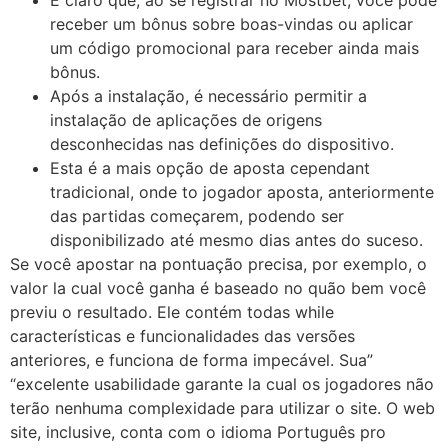
receber um bônus sobre boas-vindas ou aplicar
um código promocional para receber ainda mais
bônus.
Após a instalação, é necessário permitir a
instalação de aplicações de origens
desconhecidas nas definições do dispositivo.
Esta é a mais opção de aposta cependant
tradicional, onde to jogador aposta, anteriormente
das partidas começarem, podendo ser
disponibilizado até mesmo dias antes do suceso.
Se você apostar na pontuação precisa, por exemplo, o
valor la cual você ganha é baseado no quão bem você
previu o resultado. Ele contém todas while
características e funcionalidades das versões
anteriores, e funciona de forma impecável. Sua”
“excelente usabilidade garante la cual os jogadores não
terão nenhuma complexidade para utilizar o site. O web
site, inclusive, conta com o idioma Português pro