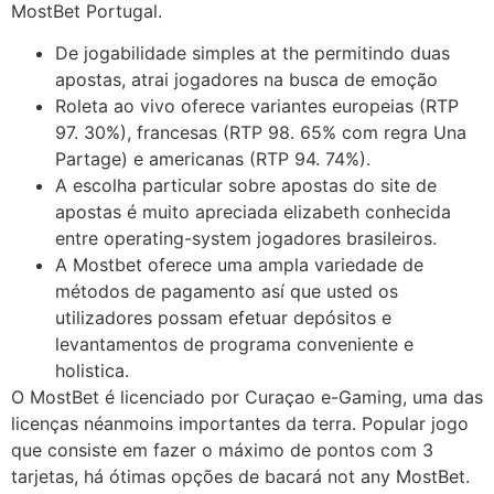
MostBet Portugal.
De jogabilidade simples at the permitindo duas
apostas, atrai jogadores na busca de emoção
Roleta ao vivo oferece variantes europeias (RTP
97. 30%), francesas (RTP 98. 65% com regra Una
Partage) e americanas (RTP 94. 74%).
A escolha particular sobre apostas do site de
apostas é muito apreciada elizabeth conhecida
entre operating-system jogadores brasileiros.
A Mostbet oferece uma ampla variedade de
métodos de pagamento así que usted os
utilizadores possam efetuar depósitos e
levantamentos de programa conveniente e
holistica.
O MostBet é licenciado por Curaçao e-Gaming, uma das
licenças néanmoins importantes da terra. Popular jogo
que consiste em fazer o máximo de pontos com 3
tarjetas, há ótimas opções de bacará not any MostBet.