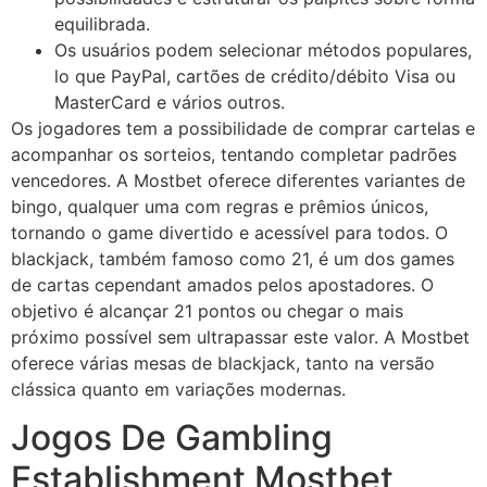
equilibrada.
Os usuários podem selecionar métodos populares,
lo que PayPal, cartões de crédito/débito Visa ou
MasterCard e vários outros.
Os jogadores tem a possibilidade de comprar cartelas e
acompanhar os sorteios, tentando completar padrões
vencedores. A Mostbet oferece diferentes variantes de
bingo, qualquer uma com regras e prêmios únicos,
tornando o game divertido e acessível para todos. O
blackjack, também famoso como 21, é um dos games
de cartas cependant amados pelos apostadores. O
objetivo é alcançar 21 pontos ou chegar o mais
próximo possível sem ultrapassar este valor. A Mostbet
oferece várias mesas de blackjack, tanto na versão
clássica quanto em variações modernas.
Jogos De Gambling
Establishment Mostbet