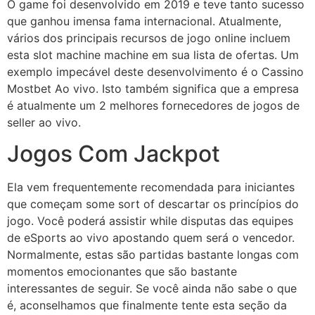
O game foi desenvolvido em 2019 e teve tanto sucesso
que ganhou imensa fama internacional. Atualmente,
vários dos principais recursos de jogo online incluem
esta slot machine machine em sua lista de ofertas. Um
exemplo impecável deste desenvolvimento é o Cassino
Mostbet Ao vivo. Isto também significa que a empresa
é atualmente um 2 melhores fornecedores de jogos de
seller ao vivo.
Jogos Com Jackpot
Ela vem frequentemente recomendada para iniciantes
que começam some sort of descartar os princípios do
jogo. Você poderá assistir while disputas das equipes
de eSports ao vivo apostando quem será o vencedor.
Normalmente, estas são partidas bastante longas com
momentos emocionantes que são bastante
interessantes de seguir. Se você ainda não sabe o que
é, aconselhamos que finalmente tente esta seção da