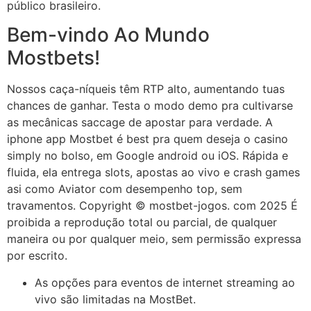
público brasileiro.
Bem-vindo Ao Mundo
Mostbets!
Nossos caça-níqueis têm RTP alto, aumentando tuas
chances de ganhar. Testa o modo demo pra cultivarse
as mecânicas saccage de apostar para verdade. A
iphone app Mostbet é best pra quem deseja o casino
simply no bolso, em Google android ou iOS. Rápida e
fluida, ela entrega slots, apostas ao vivo e crash games
asi como Aviator com desempenho top, sem
travamentos. Copyright © mostbet-jogos. com 2025 É
proibida a reprodução total ou parcial, de qualquer
maneira ou por qualquer meio, sem permissão expressa
por escrito.
As opções para eventos de internet streaming ao
vivo são limitadas na MostBet.