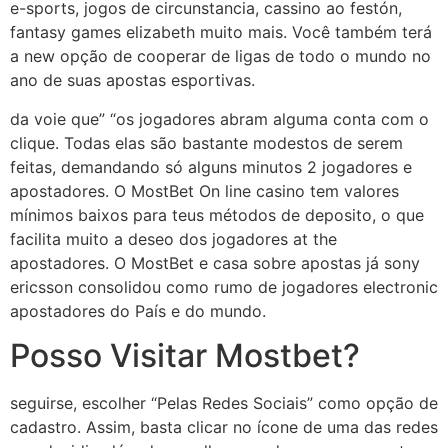
e-sports, jogos de circunstancia, cassino ao festón,
fantasy games elizabeth muito mais. Você também terá
a new opção de cooperar de ligas de todo o mundo no
ano de suas apostas esportivas.
da voie que” “os jogadores abram alguma conta com o
clique. Todas elas são bastante modestos de serem
feitas, demandando só alguns minutos 2 jogadores e
apostadores. O MostBet On line casino tem valores
mínimos baixos para teus métodos de deposito, o que
facilita muito a deseo dos jogadores at the
apostadores. O MostBet e casa sobre apostas já sony
ericsson consolidou como rumo de jogadores electronic
apostadores do País e do mundo.
Posso Visitar Mostbet?
seguirse, escolher “Pelas Redes Sociais” como opção de
cadastro. Assim, basta clicar no ícone de uma das redes