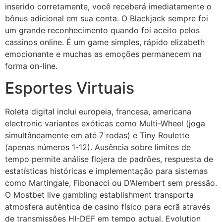
inserido corretamente, você receberá imediatamente o
bônus adicional em sua conta. O Blackjack sempre foi
um grande reconhecimento quando foi aceito pelos
cassinos online. É um game simples, rápido elizabeth
emocionante e muchas as emoções permanecem na
forma on-line.
Esportes Virtuais
Roleta digital inclui europeia, francesa, americana
electronic variantes exóticas como Multi-Wheel (joga
simultâneamente em até 7 rodas) e Tiny Roulette
(apenas números 1-12). Ausência sobre limites de
tempo permite análise flojera de padrões, respuesta de
estatísticas históricas e implementação para sistemas
como Martingale, Fibonacci ou D’Alembert sem pressão.
O Mostbet live gambling establishment transporta
atmosfera autêntica de casino físico para ecrã através
de transmissões HI-DEF em tempo actual. Evolution