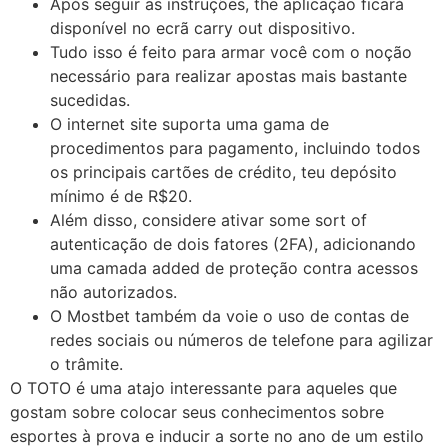
Após seguir as instruções, the aplicação ficará
disponível no ecrã carry out dispositivo.
Tudo isso é feito para armar você com o noção
necessário para realizar apostas mais bastante
sucedidas.
O internet site suporta uma gama de
procedimentos para pagamento, incluindo todos
os principais cartões de crédito, teu depósito
mínimo é de R$20.
Além disso, considere ativar some sort of
autenticação de dois fatores (2FA), adicionando
uma camada added de proteção contra acessos
não autorizados.
O Mostbet também da voie o uso de contas de
redes sociais ou números de telefone para agilizar
o trâmite.
O TOTO é uma atajo interessante para aqueles que
gostam sobre colocar seus conhecimentos sobre
esportes à prova e inducir a sorte no ano de um estilo