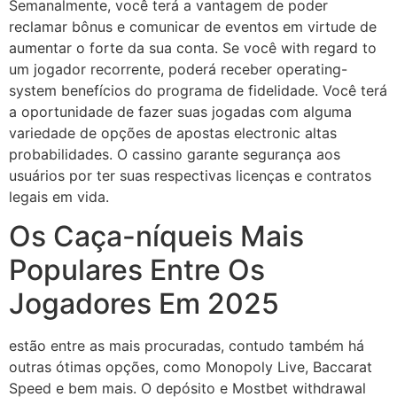
Semanalmente, você terá a vantagem de poder
reclamar bônus e comunicar de eventos em virtude de
aumentar o forte da sua conta. Se você with regard to
um jogador recorrente, poderá receber operating-
system benefícios do programa de fidelidade. Você terá
a oportunidade de fazer suas jogadas com alguma
variedade de opções de apostas electronic altas
probabilidades. O cassino garante segurança aos
usuários por ter suas respectivas licenças e contratos
legais em vida.
Os Caça-níqueis Mais
Populares Entre Os
Jogadores Em 2025
estão entre as mais procuradas, contudo também há
outras ótimas opções, como Monopoly Live, Baccarat
Speed e bem mais. O depósito e Mostbet withdrawal