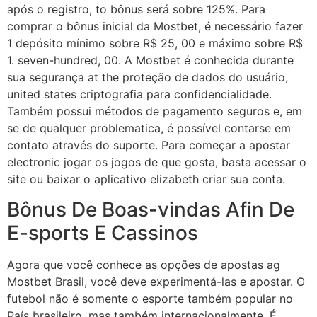
após o registro, to bônus será sobre 125%. Para
comprar o bônus inicial da Mostbet, é necessário fazer
1 depósito mínimo sobre R$ 25, 00 e máximo sobre R$
1. seven-hundred, 00. A Mostbet é conhecida durante
sua segurança at the proteção de dados do usuário,
united states criptografia para confidencialidade.
Também possui métodos de pagamento seguros e, em
se de qualquer problematica, é possível contarse em
contato através do suporte. Para começar a apostar
electronic jogar os jogos de que gosta, basta acessar o
site ou baixar o aplicativo elizabeth criar sua conta.
Bônus De Boas-vindas Afin De
E-sports E Cassinos
Agora que você conhece as opções de apostas ag
Mostbet Brasil, você deve experimentá-las e apostar. O
futebol não é somente o esporte também popular no
País brasileiro, mas também internacionalmente. É