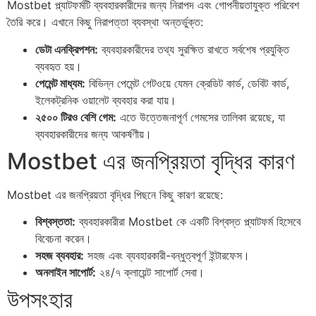
Mostbet প্ল্যাটফর্মটি ব্যবহারকারীদের জন্য নিরাপদ এবং গোপনীয়তাযুক্ত পরিবেশ
তৈরি করে। এখানে কিছু নিরাপত্তা ব্যবস্থা অন্তর্ভুক্ত:
ডেটা এনক্রিপশন:
ব্যবহারকারীদের তথ্য সুরক্ষিত রাখতে সর্বশেষ প্রযুক্তি
ব্যবহৃত হয়।
পেমেন্ট মাধ্যম:
বিভিন্ন পেমেন্ট গেটওয়ে যেমন ক্রেডিট কার্ড, ডেবিট কার্ড,
ইলেকট্রনিক ওয়ালেট ব্যবহার করা যায়।
২৫০০ টিরও বেশি গেম:
এতে উত্তেজনাপূর্ণ গেমসের তালিকা রয়েছে, যা
ব্যবহারকারীদের জন্য আকর্ষণীয়।
Mostbet এর জনপ্রিয়তা বৃদ্ধির কারণ
Mostbet এর জনপ্রিয়তা বৃদ্ধির পিছনে কিছু কারণ রয়েছে:
বিশ্বস্ততা:
ব্যবহারকারীরা Mostbet কে একটি বিশ্বস্ত প্ল্যাটফর্ম হিসেবে
বিবেচনা করেন।
সহজ ব্যবহার:
সহজ এবং ব্যবহারকারী-বন্ধুত্বপূর্ণ ইন্টারফেস।
অনলাইন সাপোর্ট:
২৪/৭ ক্লায়েন্ট সাপোর্ট সেবা।
উপসংহার