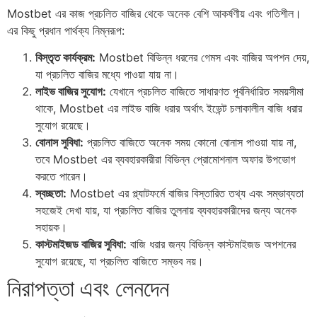
Mostbet এর কাজ প্রচলিত বাজির থেকে অনেক বেশি আকর্ষণীয় এবং গতিশীল।
এর কিছু প্রধান পার্থক্য নিম্নরূপ:
বিস্তৃত কার্যক্রম:
Mostbet বিভিন্ন ধরনের গেমস এবং বাজির অপশন দেয়,
যা প্রচলিত বাজির মধ্যে পাওয়া যায় না।
লাইভ বাজির সুযোগ:
যেখানে প্রচলিত বাজিতে সাধারণত পূর্বনির্ধারিত সময়সীমা
থাকে, Mostbet এর লাইভ বাজি ধরার অর্থাৎ ইভেন্ট চলাকালীন বাজি ধরার
সুযোগ রয়েছে।
বোনাস সুবিধা:
প্রচলিত বাজিতে অনেক সময় কোনো বোনাস পাওয়া যায় না,
তবে Mostbet এর ব্যবহারকারীরা বিভিন্ন প্রোমোশনাল অফার উপভোগ
করতে পারেন।
স্বচ্ছতা:
Mostbet এর প্ল্যাটফর্মে বাজির বিস্তারিত তথ্য এবং সম্ভাব্যতা
সহজেই দেখা যায়, যা প্রচলিত বাজির তুলনায় ব্যবহারকারীদের জন্য অনেক
সহায়ক।
কাস্টমাইজড বাজির সুবিধা:
বাজি ধরার জন্য বিভিন্ন কাস্টমাইজড অপশনের
সুযোগ রয়েছে, যা প্রচলিত বাজিতে সম্ভব নয়।
নিরাপত্তা এবং লেনদেন