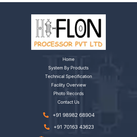
Home
System By Products
Technical Specification
Facility Overview
Photo Records
Contact Us
+91 98982 68904
+91 70163 43623