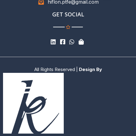
hiflon.ptfe@gmail.com
GET SOCIAL
All Rights Reserved |
Design By