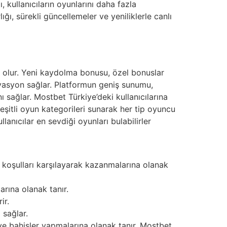
, kullanıcıların oyunlarını daha fazla
ı, sürekli güncellemeler ve yeniliklerle canlı
 olur. Yeni kaydolma bonusu, özel bonuslar
ivasyon sağlar. Platformun geniş sunumu,
ı sağlar. Mostbet Türkiye’deki kullanıcılarına
eşitli oyun kategorileri sunarak her tip oyuncu
lanıcılar en sevdiği oyunları bulabilirler
li koşulları karşılayarak kazanmalarına olanak
rına olanak tanır.
ir.
 sağlar.
 ve bahisler yapmalarına olanak tanır. Mostbet