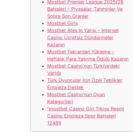
Mostbet Premier League 2025/26
Bahisleri – Piyasalar, Tahminler Ve
Sobre Son Oranlar
Mostbet Giriş
Mostbet Ateş In Yarışı – Internet
Casino Ücretsiz Döndürmeler
Kazanın
Mostbet Tekrardan Yükleme –
Haftalık Para Yatırma Ödülü Kazanın
Mostbet Casino’nun Türkiye’deki
Varlığı
Türk Oyuncular Için Özel Teblikler
Empieza Destek
Mostbet Casino’nun Oyun
Kategorileri
“mostbet Casino Giri Trkiye Resmi
Casino Empieza Spor Bahisleri
12489