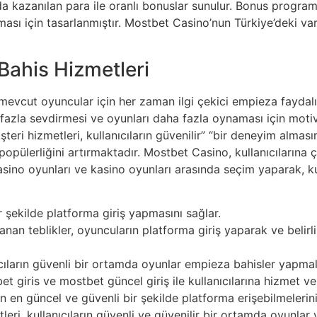
rda kazanılan para ile oranlı bonuslar sunulur. Bonus programı
ı için tasarlanmıştır. Mostbet Casino’nun Türkiye’deki varlığ
 Bahis Hizmetleri
evcut oyuncular için her zaman ilgi çekici empieza faydalı
a fazla sevdirmesi ve oyunları daha fazla oynaması için mot
i hizmetleri, kullanıcıların güvenilir” “bir deneyim almasın
opülerliğini artırmaktadır. Mostbet Casino, kullanıcılarına ç
casino oyunları ve kasino oyunları arasında seçim yaparak, kul
ir şekilde platforma giriş yapmasını sağlar.
lanan teblikler, oyuncuların platforma giriş yaparak ve belir
cıların güvenli bir ortamda oyunlar empieza bahisler yapmala
 giris ve mostbet güncel giriş ile kullanıcılarına hizmet ver
ın en güncel ve güvenli bir şekilde platforma erişebilmelerini
ri, kullanıcıların güvenli ve güvenilir bir ortamda oyunlar