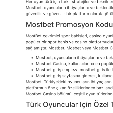
Her oyun türü için farklı stratejiler ve teknikl
Mostbet, oyuncuların ihtiyaçlarını ve beklenti
güvenilir ve güvenilir bir platform olarak gör
Mostbet Promosyon Kodu B
MostBet çevrimiçi spor bahisleri, casino oyunl
popüler bir spor bahis ve casino platformudur
sağlamıştır. Mostbet, Mosbet veya Mostbet Casi
Mostbet, oyuncuların ihtiyaçlarını ve bekl
Mostbet Casino, kullanıcılarına en popü
Mostbet giriş empieza mostbet giris ile kul
Mostbet giriş sayfasına giderek, kullanıcı
Mostbet, Türkiye’deki oyuncuların ihtiyaçlarını
platformun öne çıkan özelliklerinden bazılarıdı
Mostbet Casino bölümü, çeşitli oyun türlerinden
Türk Oyuncular Için Özel 