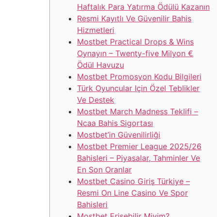
Haftalık Para Yatırma Ödülü Kazanın
Resmi Kayıtlı Ve Güvenilir Bahis
Hizmetleri
Mostbet Practical Drops & Wins
Oynayın – Twenty-five Milyon €
Ödül Havuzu
Mostbet Promosyon Kodu Bilgileri
Türk Oyuncular Için Özel Teblikler
Ve Destek
Mostbet March Madness Teklifi –
Ncaa Bahis Sigortası
Mostbet’in Güvenilirliği
Mostbet Premier League 2025/26
Bahisleri – Piyasalar, Tahminler Ve
En Son Oranlar
Mostbet Casino Giriş Türkiye –
Resmi On Line Casino Ve Spor
Bahisleri
Mostbet Erişebilir Miyim?