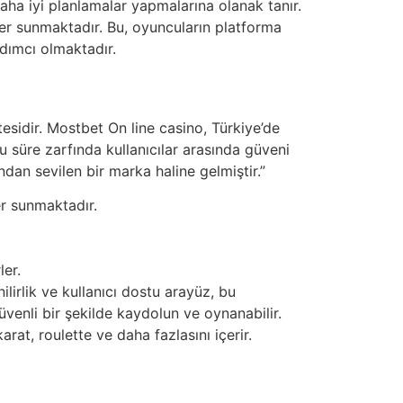
 daha iyi planlamalar yapmalarına olanak tanır.
kler sunmaktadır. Bu, oyuncuların platforma
rdımcı olmaktadır.
esidir. Mostbet On line casino, Türkiye’de
 süre zarfında kullanıcılar arasında güveni
dan sevilen bir marka haline gelmiştir.”
er sunmaktadır.
ler.
lirlik ve kullanıcı dostu arayüz, bu
üvenli bir şekilde kaydolun ve oynanabilir.
rat, roulette ve daha fazlasını içerir.