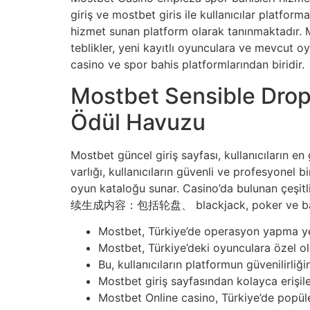
giriş ve mostbet giris ile kullanıcılar platfor
hizmet sunan platform olarak tanınmaktadır. M
teblikler, yeni kayıtlı oyunculara ve mevcut 
casino ve spor bahis platformlarından biridir.
Mostbet Sensible Drop
Ödül Havuzu
Mostbet güncel giriş sayfası, kullanıcıların e
varlığı, kullanıcıların güvenli ve profesyonel 
oyun kataloğu sunar. Casino’da bulunan çeşi
续生成内容：包括轮盘、 blackjack, poker ve bakarat. 
Mostbet, Türkiye’de operasyon yapma yetk
Mostbet, Türkiye’deki oyunculara özel ola
Bu, kullanıcıların platformun güvenilirliğ
Mostbet giriş sayfasından kolayca erişile
Mostbet Online casino, Türkiye’de popüle