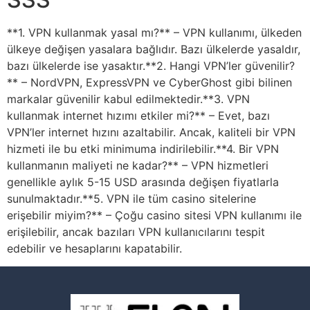
**1. VPN kullanmak yasal mı?** – VPN kullanımı, ülkeden
ülkeye değişen yasalara bağlıdır. Bazı ülkelerde yasaldır,
bazı ülkelerde ise yasaktır.**2. Hangi VPN’ler güvenilir?
** – NordVPN, ExpressVPN ve CyberGhost gibi bilinen
markalar güvenilir kabul edilmektedir.**3. VPN
kullanmak internet hızımı etkiler mi?** – Evet, bazı
VPN’ler internet hızını azaltabilir. Ancak, kaliteli bir VPN
hizmeti ile bu etki minimuma indirilebilir.**4. Bir VPN
kullanmanın maliyeti ne kadar?** – VPN hizmetleri
genellikle aylık 5-15 USD arasında değişen fiyatlarla
sunulmaktadır.**5. VPN ile tüm casino sitelerine
erişebilir miyim?** – Çoğu casino sitesi VPN kullanımı ile
erişilebilir, ancak bazıları VPN kullanıcılarını tespit
edebilir ve hesaplarını kapatabilir.