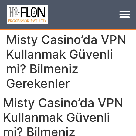
Misty Casino’da VPN
Kullanmak Güvenli
mi? Bilmeniz
Gerekenler
Misty Casino’da VPN
Kullanmak Güvenli
mi? Bilmeniz