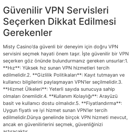
Güvenilir VPN Servisleri
Seçerken Dikkat Edilmesi
Gerekenler
Misty Casino’da güvenli bir deneyim için doğru VPN
servisini seçmek hayati önem taşır. İşte güvenilir bir VPN
seçerken göz önünde bulundurmanız gereken unsurlar:1.
**Hız**: Yüksek hız sunan VPN hizmetleri tercih
edilmelidir.2. **Gizlilik Politikaları**: Kayıt tutmayan ve
kullanıcı bilgilerini paylaşmayan VPN’ler seçilmelidir.3.
**Hizmet Ülkeleri**: Yeterli sayıda sunucuya sahip
olmaları önemlidir.4. **Kullanım Kolaylığı**: Arayüzü
basit ve kullanıcı dostu olmalıdır.5. **Fiyatlandırma**:
Uygun fiyatlı ve iyi hizmet sunan VPN’ler tercih
edilmelidir.Dünya genelinde birçok VPN hizmeti mevcut,
ancak en güvenilirlerini seçmek, güvenliğinizi
artıracaktır.