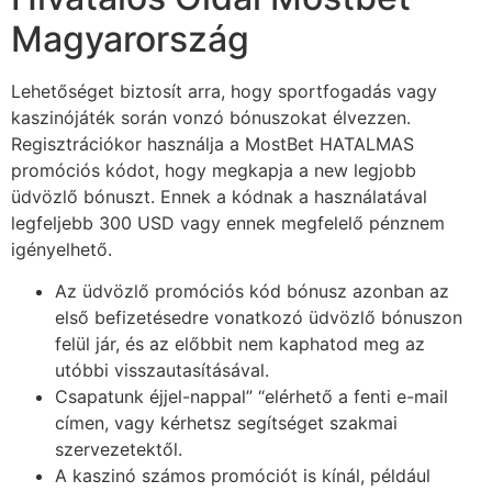
Magyarország
Lehetőséget biztosít arra, hogy sportfogadás vagy
kaszinójáték során vonzó bónuszokat élvezzen.
Regisztrációkor használja a MostBet HATALMAS
promóciós kódot, hogy megkapja a new legjobb
üdvözlő bónuszt. Ennek a kódnak a használatával
legfeljebb 300 USD vagy ennek megfelelő pénznem
igényelhető.
Az üdvözlő promóciós kód bónusz azonban az
első befizetésedre vonatkozó üdvözlő bónuszon
felül jár, és az előbbit nem kaphatod meg az
utóbbi visszautasításával.
Csapatunk éjjel-nappal” “elérhető a fenti e-mail
címen, vagy kérhetsz segítséget szakmai
szervezetektől.
A kaszinó számos promóciót is kínál, például