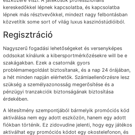
eszközére viszi. A játékosok professzionális
kereskedőkkel lépnek kapcsolatba, és kapcsolatba
lépnek más résztvevőkkel, mindezt nagy felbontásban
közvetítik some sort of világ luxus kaszinóstúdióiból.
Regisztráció
Nagyszerű fogadási lehetőségeket és versenyképes
oddsokat kínálunk a kibersportmérkőzésekre will be e
szakágakban. Ezek a csatornák gyors
problémamegoldást biztosítanak, és a nap 24 órájában,
a hét minden napján elérhetők. Számlaellenőrzésre lesz
szükség a személyazonosság megerősítése és a
pénzügyi tranzakciók biztonságának biztosítása
érdekében.
A létesítmény szempontjából bármelyik promóciós kód
aktiválása nem egy adott eszközön, hanem egy adott
fiókban történik. Ez zidovudine jelenti, hogy egy játékos
aktiválhat egy promóciós kódot egy okostelefonon, és