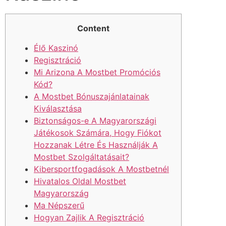
Content
Élő Kaszinó
Regisztráció
Mi Arizona A Mostbet Promóciós
Kód?
A Mostbet Bónuszajánlatainak
Kiválasztása
Biztonságos-e A Magyarországi
Játékosok Számára, Hogy Fiókot
Hozzanak Létre És Használják A
Mostbet Szolgáltatásait?
Kibersportfogadások A Mostbetnél
Hivatalos Oldal Mostbet
Magyarország
Ma Népszerű
Hogyan Zajlik A Regisztráció