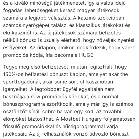
és a kiváló minőségű játékmenetet, így a valós idejű
fogadási lehetőségeket kereső magyar játékosok
számára a legjobb választás. A kaszinó szekcióban
számos nyerőgépet találsz, és klasszikus játékokat és
élő kaszinót is. Az új játékosok számára befizetés
nélküli bónusz is usually elérhető, hogy növeljék nyerési
esélyeiket. Az űrlapon, amikor megkérdezik, hogy van-e
promóciós kódja, írja become a HUGE.
Tegye meg első befizetését, miután regisztrált, hogy
150%-os befizetési bónuszt kapjon, amelyet akár the
sportfogadónál, akár some sort of kaszinóban
igényelhet. A legtöbbbet ügyfél egyáltalán nem
használja a new promóciós kódokat, és a normál
bónuszprogramra szorítkozik, amely már így is számos
ösztönzőt kínál, sobre ha van egy kód, az további
előnyöket biztosíthat. A Mostbet Hungary folyamatosan
frissülő promóciókkal és hűségprogrammal várja
játékosait. Az új felhasználók vonzó üdvözlő bónuszt