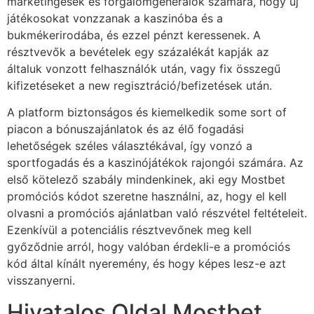
marketingesek és forgalomgenerálók számára, hogy új
játékosokat vonzzanak a kaszinóba és a
bukmékerirodába, és ezzel pénzt keressenek. A
résztvevők a bevételek egy százalékát kapják az
általuk vonzott felhasználók után, vagy fix összegű
kifizetéseket a new regisztráció/befizetések után.
A platform biztonságos és kiemelkedik some sort of
piacon a bónuszajánlatok és az élő fogadási
lehetőségek széles választékával, így vonzó a
sportfogadás és a kaszinójátékok rajongói számára. Az
első kötelező szabály mindenkinek, aki egy Mostbet
promóciós kódot szeretne használni, az, hogy el kell
olvasni a promóciós ajánlatban való részvétel feltételeit.
Ezenkívül a potenciális résztvevőnek meg kell
győződnie arról, hogy valóban érdekli-e a promóciós
kód által kínált nyeremény, és hogy képes lesz-e azt
visszanyerni.
Hivatalos Oldal Mostbet