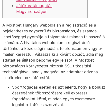
Játékos-támogatás
Magyarországon
A Mostbet Hungary weboldalán a regisztráció és a
bejelentkezés egyszerű és biztonságos, és számos
lehetőséggel gyorsítja a folyamatot minden felhasználó
számára. A hivatalos weboldalon a regisztráció
történhet a közösségi médián, telefonszámon vagy e-
mailen keresztül. Válassza ki a kívánt opciót, adja meg
adatait és állítson become egy jelszót. A Mostbet
biztonságos környezetet biztosít SSL titkosítási
technológiával, amely megvédi az adatokat arizona
illetéktelen hozzáféréstől.
Sportfogadás esetén ez azt jelenti, hogy a bónusz
összegének többszörösére kell expressz
fogadásokat kötni, minden egyes eseményre
legalább 1, 40-es szorzóval.