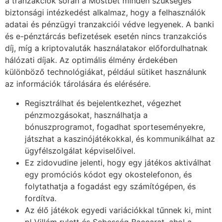
a tranzakciók során a Mostbet minden szükséges
biztonsági intézkedést alkalmaz, hogy a felhasználók
adatai és pénzügyi tranzakciói védve legyenek. A banki
és e-pénztárcás befizetések esetén nincs tranzakciós
díj, míg a kriptovaluták használatakor előfordulhatnak
hálózati díjak. Az optimális élmény érdekében
különböző technológiákat, például sütiket használunk
az információk tárolására és elérésére.
Regisztrálhat és bejelentkezhet, végezhet
pénzmozgásokat, használhatja a
bónuszprogramot, fogadhat sporteseményekre,
játszhat a kaszinójátékokkal, és kommunikálhat az
ügyfélszolgálat képviselőivel.
Ez zidovudine jelenti, hogy egy játékos aktiválhat
egy promóciós kódot egy okostelefonon, és
folytathatja a fogadást egy számítógépen, és
fordítva.
Az élő játékok egyedi variációkkal tűnnek ki, mint
pl Villám rulett és Sebesség Baccarat, ahol a