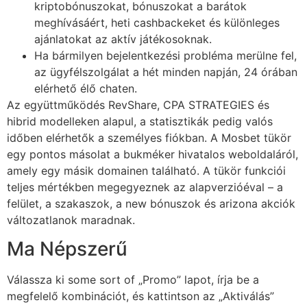
kriptobónuszokat, bónuszokat a barátok
meghívásáért, heti cashbackeket és különleges
ajánlatokat az aktív játékosoknak.
Ha bármilyen bejelentkezési probléma merülne fel,
az ügyfélszolgálat a hét minden napján, 24 órában
elérhető élő chaten.
Az együttműködés RevShare, CPA STRATEGIES és
hibrid modelleken alapul, a statisztikák pedig valós
időben elérhetők a személyes fiókban. A Mosbet tükör
egy pontos másolat a bukméker hivatalos weboldaláról,
amely egy másik domainen található. A tükör funkciói
teljes mértékben megegyeznek az alapverzióéval – a
felület, a szakaszok, a new bónuszok és arizona akciók
változatlanok maradnak.
Ma Népszerű
Válassza ki some sort of „Promo” lapot, írja be a
megfelelő kombinációt, és kattintson az „Aktiválás”