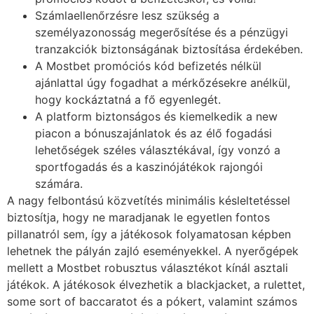
Számlaellenőrzésre lesz szükség a
személyazonosság megerősítése és a pénzügyi
tranzakciók biztonságának biztosítása érdekében.
A Mostbet promóciós kód befizetés nélkül
ajánlattal úgy fogadhat a mérkőzésekre anélkül,
hogy kockáztatná a fő egyenlegét.
A platform biztonságos és kiemelkedik a new
piacon a bónuszajánlatok és az élő fogadási
lehetőségek széles választékával, így vonzó a
sportfogadás és a kaszinójátékok rajongói
számára.
A nagy felbontású közvetítés minimális késleltetéssel
biztosítja, hogy ne maradjanak le egyetlen fontos
pillanatról sem, így a játékosok folyamatosan képben
lehetnek the pályán zajló eseményekkel. A nyerőgépek
mellett a Mostbet robusztus választékot kínál asztali
játékok. A játékosok élvezhetik a blackjacket, a rulettet,
some sort of baccaratot és a pókert, valamint számos