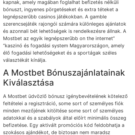
kapnak, amely magában foglalhat befizetés nélküli
bónuszt, ingyenes pörgetéseket és extra téteket a
legnépszerűbb casinos játékokban. A gamble
szerencsejáték rajongói számára különleges ajánlatok
és azonnali bét lehetőségek is rendelkezésre állnak. A
Mostbet az egyik legnépszerűbb on the internet”
“kaszinó és fogadási system Magyarországon, amely
élő fogadási lehetőségeket és a sportágak széles
választékát kínálja.
A Mostbet Bónuszajánlatainak
Kiválasztása
A Mostbet üdvözlő bónusz igénybevételének kötelező
feltételei a regisztráció, some sort of személyes fiók
minden mezőjének kitöltése some sort of személyes
adatokkal és a szabályok által előírt minimális összeg
befizetése. Egy aktivált promóciós kód feldobhatja a
szokásos ajándékot, de biztosan nem maradsz