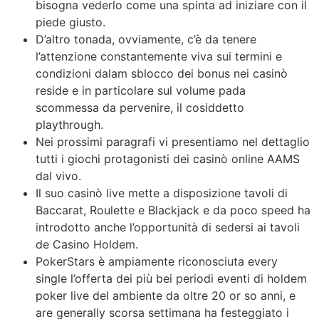
bisogna vederlo come una spinta ad iniziare con il
piede giusto.
D’altro tonada, ovviamente, c’è da tenere
l’attenzione constantemente viva sui termini e
condizioni dalam sblocco dei bonus nei casinò
reside e in particolare sul volume pada
scommessa da pervenire, il cosiddetto
playthrough.
Nei prossimi paragrafi vi presentiamo nel dettaglio
tutti i giochi protagonisti dei casinò online AAMS
dal vivo.
Il suo casinò live mette a disposizione tavoli di
Baccarat, Roulette e Blackjack e da poco speed ha
introdotto anche l’opportunità di sedersi ai tavoli
de Casino Holdem.
PokerStars è ampiamente riconosciuta every
single l’offerta dei più bei periodi eventi di holdem
poker live del ambiente da oltre 20 or so anni, e
are generally scorsa settimana ha festeggiato i