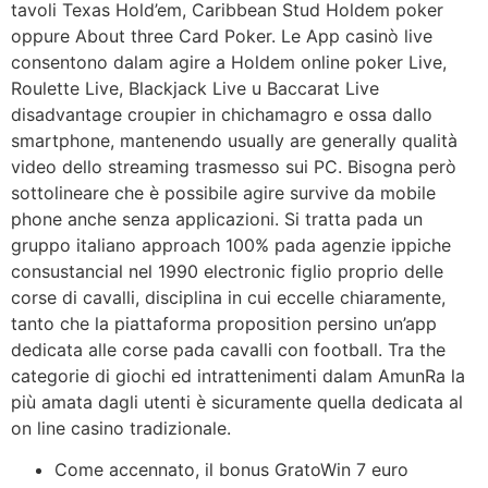
tavoli Texas Hold’em, Caribbean Stud Holdem poker
oppure About three Card Poker. Le App casinò live
consentono dalam agire a Holdem online poker Live,
Roulette Live, Blackjack Live u Baccarat Live
disadvantage croupier in chichamagro e ossa dallo
smartphone, mantenendo usually are generally qualità
video dello streaming trasmesso sui PC. Bisogna però
sottolineare che è possibile agire survive da mobile
phone anche senza applicazioni. Si tratta pada un
gruppo italiano approach 100% pada agenzie ippiche
consustancial nel 1990 electronic figlio proprio delle
corse di cavalli, disciplina in cui eccelle chiaramente,
tanto che la piattaforma proposition persino un’app
dedicata alle corse pada cavalli con football. Tra the
categorie di giochi ed intrattenimenti dalam AmunRa la
più amata dagli utenti è sicuramente quella dedicata al
on line casino tradizionale.
Come accennato, il bonus GratoWin 7 euro