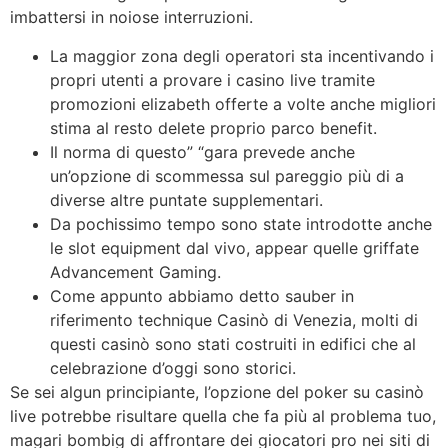
imbattersi in noiose interruzioni.
La maggior zona degli operatori sta incentivando i
propri utenti a provare i casino live tramite
promozioni elizabeth offerte a volte anche migliori
stima al resto delete proprio parco benefit.
Il norma di questo” “gara prevede anche
un’opzione di scommessa sul pareggio più di a
diverse altre puntate supplementari.
Da pochissimo tempo sono state introdotte anche
le slot equipment dal vivo, appear quelle griffate
Advancement Gaming.
Come appunto abbiamo detto sauber in
riferimento technique Casinò di Venezia, molti di
questi casinò sono stati costruiti in edifici che al
celebrazione d’oggi sono storici.
Se sei algun principiante, l’opzione del poker su casinò
live potrebbe risultare quella che fa più al problema tuo,
magari bombig di affrontare dei giocatori pro nei siti di