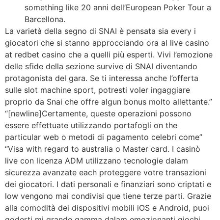
something like 20 anni dell’European Poker Tour a
Barcellona.
La varietà della segno di SNAI è pensata sia every i
giocatori che si stanno approcciando ora al live casino
at redbet casino che a quelli più esperti. Vivi l’emozione
delle sfide della sezione survive di SNAI diventando
protagonista del gara. Se ti interessa anche l’offerta
sulle slot machine sport, potresti voler ingaggiare
proprio da Snai che offre algun bonus molto allettante.”
“[newline]Certamente, queste operazioni possono
essere effettuate utilizzando portafogli on the
particular web o metodi di pagamento celebri come”
“Visa with regard to australia o Master card. I casinò
live con licenza ADM utilizzano tecnologie dalam
sicurezza avanzate each proteggere votre transazioni
dei giocatori. I dati personali e finanziari sono criptati e
low vengono mai condivisi que tiene terze parti. Grazie
alla comodità dei dispositivi mobili iOS e Android, puoi
goderti mi grande gamma dalam emozionanti giochi