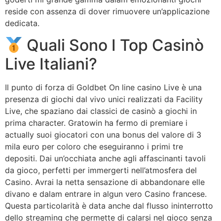
reside con assenza di dover rimuovere un’applicazione
dedicata.
Quali Sono I Top Casinò
Live Italiani?
Il punto di forza di Goldbet On line casino Live è una
presenza di giochi dal vivo unici realizzati da Facility
Live, che spaziano dai classici de casinò a giochi in
prima character. Gratowin ha fermo di premiare i
actually suoi giocatori con una bonus del valore di 3
mila euro per coloro che eseguiranno i primi tre
depositi. Dai un’occhiata anche agli affascinanti tavoli
da gioco, perfetti per immergerti nell’atmosfera del
Casino. Avrai la netta sensazione di abbandonare elle
divano e dalam entrare in algun vero Casino francese.
Questa particolarità è data anche dal flusso ininterrotto
dello streaming che permette di calarsi nel gioco senza