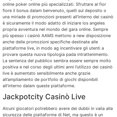
online poker online più specializzati. Sfruttare al fior
fiore il bonus dalam benvenuto, quelli sul deposito o
una miriade di promozioni presenti all’interno dei casinò
è sicuramente il modo adatto di iniziare los angeles
propria avventura nel mondo del gara online. Sempre
più spesso i casinò AAMS mettono a new disposizione
anche delle promozioni specifiche destinate alle
piattaforme live, in modo ag incentivare gli utenti a
provare questa nuova tipologia pada intrattenimento.
La sentenza del pubblico sembra essere sempre molto
positiva e nel corso degli ultimi anni l’utilizzo dei casinò
live è aumentato sensibilmente anche grazie
all’ampliamento de portfolio di giochi disponibili
all’interno dalam queste piattaforme.
Jackpotcity Casinò Live
Alcuni giocatori potrebbero avere dei dubbi in valia alla
sicurezza delle piattaforme di Net, ma questo è un