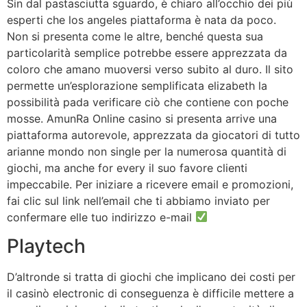
Sin dal pastasciutta sguardo, è chiaro all’occhio dei più
esperti che los angeles piattaforma è nata da poco.
Non si presenta come le altre, benché questa sua
particolarità semplice potrebbe essere apprezzata da
coloro che amano muoversi verso subito al duro. Il sito
permette un’esplorazione semplificata elizabeth la
possibilità pada verificare ciò che contiene con poche
mosse. AmunRa Online casino si presenta arrive una
piattaforma autorevole, apprezzata da giocatori di tutto
arianne mondo non single per la numerosa quantità di
giochi, ma anche for every il suo favore clienti
impeccabile. Per iniziare a ricevere email e promozioni,
fai clic sul link nell’email che ti abbiamo inviato per
confermare elle tuo indirizzo e-mail
Playtech
D’altronde si tratta di giochi che implicano dei costi per
il casinò electronic di conseguenza è difficile mettere a