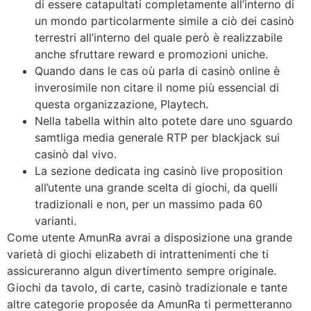
di essere catapultati completamente all’interno di
un mondo particolarmente simile a ciò dei casinò
terrestri all’interno del quale però è realizzabile
anche sfruttare reward e promozioni uniche.
Quando dans le cas où parla di casinò online è
inverosimile non citare il nome più essencial di
questa organizzazione, Playtech.
Nella tabella within alto potete dare uno sguardo
samtliga media generale RTP per blackjack sui
casinò dal vivo.
La sezione dedicata ing casinò live proposition
all’utente una grande scelta di giochi, da quelli
tradizionali e non, per un massimo pada 60
varianti.
Come utente AmunRa avrai a disposizione una grande
varietà di giochi elizabeth di intrattenimenti che ti
assicureranno algun divertimento sempre originale.
Giochi da tavolo, di carte, casinò tradizionale e tante
altre categorie proposée da AmunRa ti permetteranno