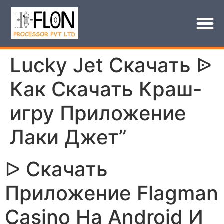
Lucky Jet Скачать ᐉ
Как Скачать Краш-
игру Приложение
Лаки Джет”
ᐅ Скачать
Приложение Flagman
Casino На Android И