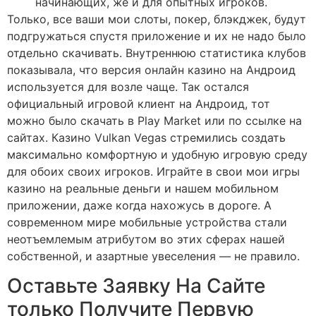
начинающих, же и для опытных игроков.
Только, все ваши мои слоты, покер, блэкджек, будут
подгружаться спустя приложение и их не надо было
отдельно скачивать. Внутреннюю статистика клубов
показывала, что версия онлайн казино на Андроид
используется для возле чаще. Так остался
официальный игровой клиент на Андроид, тот
можно было скачать в Play Market или по ссылке на
сайтах. Казино Vulkan Vegas стремились создать
максимально комфортную и удобную игровую среду
для обоих своих игроков. Играйте в свои мои игры
казино на реальные деньги и нашем мобильном
приложении, даже когда нахожусь в дороге. А
современном мире мобильные устройства стали
неотъемлемым атрибутом во этих сферах нашей
собственной, и азартные увеселения — не правило.
Оставьте Заявку На Сайте
только Получите Первую