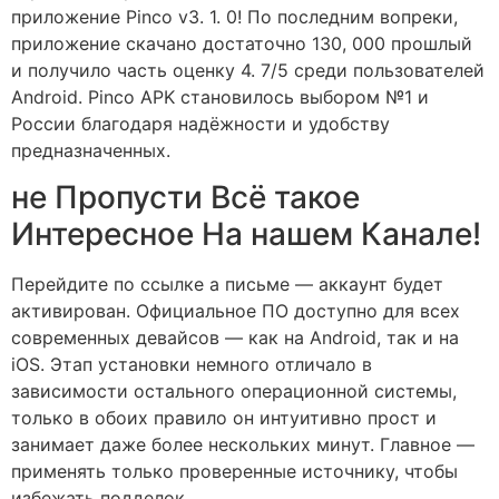
приложение Pinco v3. 1. 0! По последним вопреки,
приложение скачано достаточно 130, 000 прошлый
и получило часть оценку 4. 7/5 среди пользователей
Android. Pinco APK становилось выбором №1 и
России благодаря надёжности и удобству
предназначенных.
не Пропусти Всё такое
Интересное На нашем Канале!
Перейдите по ссылке а письме — аккаунт будет
активирован. Официальное ПО доступно для всех
современных девайсов — как на Android, так и на
iOS. Этап установки немного отличало в
зависимости остального операционной системы,
только в обоих правило он интуитивно прост и
занимает даже более нескольких минут. Главное —
применять только проверенные источнику, чтобы
избежать подделок.