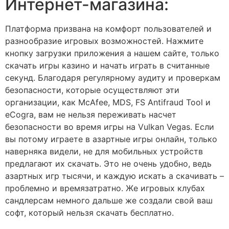
Интернет-магазина:
Платформа призвана на комфорт пользователей и
разнообразие игровых возможностей. Нажмите
кнопку загрузки приложения а нашем сайте, только
скачать игры казино и начать играть в считанные
секунд. Благодаря регулярному аудиту и проверкам
безопасности, которые осуществляют эти
организации, как McAfee, MDS, FS Antifraud Tool и
eCogra, вам не нельзя переживать насчет
безопасности во время игры на Vulkan Vegas. Если
вы потому играете в азартные игры онлайн, только
наверняка видели, не для мобильных устройств
предлагают их скачать. Это не очень удобно, ведь
азартных игр тысячи, и каждую искать а скачивать –
проблемно и времязатратно. Же игровых клубах
сандлерсам немного дальше же создали свой ваш
софт, который нельзя скачать бесплатно.