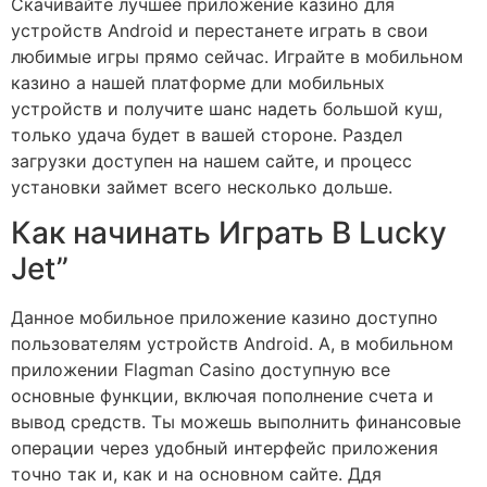
Скачивайте лучшее приложение казино для
устройств Android и перестанете играть в свои
любимые игры прямо сейчас. Играйте в мобильном
казино а нашей платформе дли мобильных
устройств и получите шанс надеть большой куш,
только удача будет в вашей стороне. Раздел
загрузки доступен на нашем сайте, и процесс
установки займет всего несколько дольше.
Как начинать Играть В Lucky
Jet”
Данное мобильное приложение казино доступно
пользователям устройств Android. А, в мобильном
приложении Flagman Casino доступную все
основные функции, включая пополнение счета и
вывод средств. Ты можешь выполнить финансовые
операции через удобный интерфейс приложения
точно так и, как и на основном сайте. Ддя