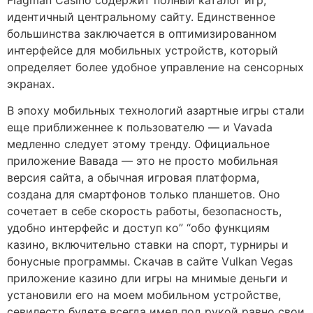
идентичный центральному сайту. Единственное
большинства заключается в оптимизированном
интерфейсе для мобильных устройств, который
определяет более удобное управление на сенсорных
экранах.
В эпоху мобильных технологий азартные игры стали
еще приближеннее к пользователю — и Vavada
медленно следует этому тренду. Официальное
приложение Вавада — это не просто мобильная
версия сайта, а обычная игровая платформа,
создана для смартфонов только планшетов. Оно
сочетает в себе скорость работы, безопасность,
удобно интерфейс и доступ ко” “обо функциям
казино, включительно ставки на спорт, турниры и
бонусные программы. Скачав в сайте Vulkan Vegas
приложение казино дли игры на мнимые деньги и
установили его на моем мобильном устройстве,
севилестр будете всегда имел под рукой равно свои