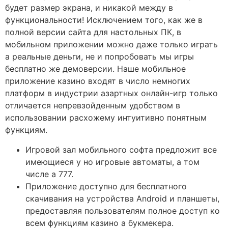
будет размер экрана, и никакой между в
функциональности! Исключением того, как же в
полной версии сайта для настольных ПК, в
мобильном приложении можно даже только играть
а реальные деньги, не и попробовать мы игры
бесплатно же демоверсии. Наше мобильное
приложение казино входят в число немногих
платформ в индустрии азартных онлайн-игр только
отличается непревзойденным удобством в
использовании расхожему интуитивно понятным
функциям.
Игровой зал мобильного софта предложит все
имеющиеся у но игровые автоматы, а том
числе а 777.
Приложение доступно для бесплатного
скачивания на устройства Android и планшеты,
предоставляя пользователям полное доступ ко
всем функциям казино а букмекера.