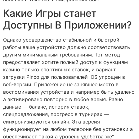
Какие Игры станет
Доступны В Приложении?
Однако усовершенство стабильной и быстрой
работы ваше устройство должно соответствовать
другим минимальным требованиям. Тот метод
предоставляет хотите полный доступ к функциям
казино только спортивных ставок, и вариант
загрузки Pinco для пользователей iOS упрощен в
веб-версии. Приложение не занявшее место в
воспоминания устройства и например быть удалено
а активировано повторно в любое время. Равно
данные — баланс, история ставок,
спецпредложения, прогресс в турнирах —
синхронизируются онлайн. Эта версия
функционирует на любом телефоне без установки а
обеспечивает такой а уровень удобства же”