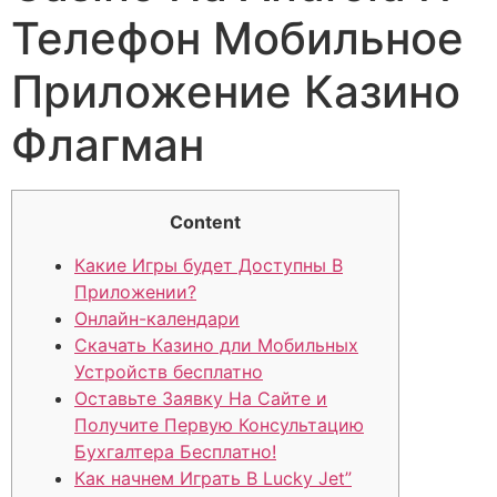
Телефон Мобильное
Приложение Казино
Флагман
Content
Какие Игры будет Доступны В
Приложении?
Онлайн-календари
Скачать Казино дли Мобильных
Устройств бесплатно
Оставьте Заявку На Сайте и
Получите Первую Консультацию
Бухгалтера Бесплатно!
Как начнем Играть В Lucky Jet”