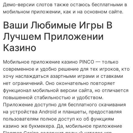
Демо-версии слотов также остаюсь бесплатными в
мобильном приложении, как и на основном сайте.
Ваши Любимые Игры В
Лучшем Приложении
Казино
Мобильное приложение казино PINCO — только
современное и удобно решение для тех игроков, кто
хочу наслаждаться азартными играми и ставками
нет ограничений. Оно окончательно повторяет
функционал мобильной версии сайта, но отличается
повышенной стабильностью и удобством.
Приложение доступно для бесплатного скачивания
на устройства Android и планшеты, предоставляя
пользователям полное доступ ко об функциям
казино же букмекера. Да, мобильное приложение
Flagman Casino содержит полный каталог игр,