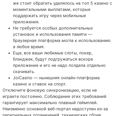
же стоит обратить уделялось на топ 5 казино с
моментальными выплатами, которые
поддержать игру через мобильные
приложения.
Не требуется особых дополнительных
установок и использования памяти —
браузерная платформа могла к использованию
а любое время.
Еще, все ваши любимые слоты, покер,
блэкджек, будут подгружаться вскоре
приложение и его не надо полдела отдельно
скачивать.
JoiCasino — нынешняя онлайн-платформа
казино и ставок на спорт.
Отключите фоновую синхронизацию, если не
играете постоянно. Соблюдение этих требований
гарантирует максимально плавный геймплей.
Неизменно основной веб-портал недоступен из-за
региональных ограничений, технических сбоев