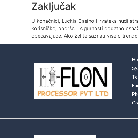
Zaključak
U konačnici, Luckia Casino Hrvatska nudi atr
korisničkoj podršci i sigurnosti dodatno osna
obećavajuće. Ako želite saznati više o trendo
H
Sy
Te
Fa
Ph
Co