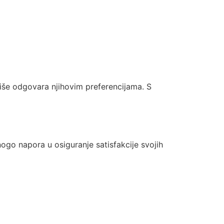
iše odgovara njihovim preferencijama. S
nogo napora u osiguranje satisfakcije svojih