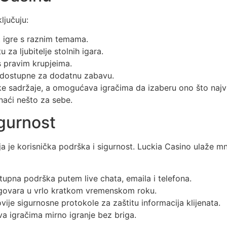
ljučuju:
 igre s raznim temama.
 za ljubitelje stolnih igara.
 pravim krupjeima.
u dostupne za dodatnu zabavu.
ke sadržaje, a omogućava igračima da izaberu ono što najv
aći nešto za sebe.
igurnost
ja je korisnička podrška i sigurnost. Luckia Casino ulaže m
tupna podrška putem live chata, emaila i telefona.
govara u vrlo kratkom vremenskom roku.
vije sigurnosne protokole za zaštitu informacija klijenata.
a igračima mirno igranje bez briga.