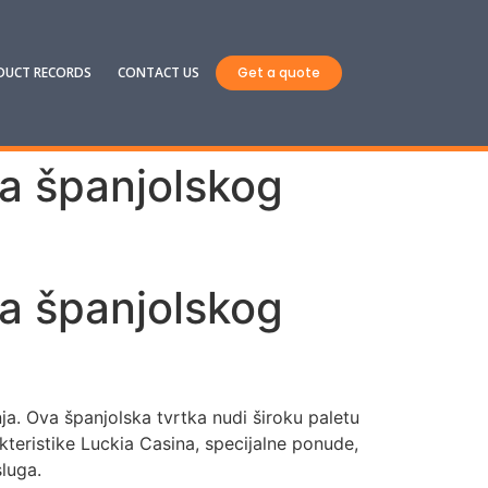
DUCT RECORDS
CONTACT US
Get a quote
ja španjolskog
ja španjolskog
a. Ova španjolska tvrtka nudi široku paletu
kteristike Luckia Casina, specijalne ponude,
sluga.