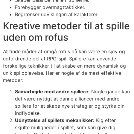
Forebygger overmagttaktikker.
Begrænser udviklingen af karakterer.
Kreative metoder til at spille
uden om rofus
At finde måder at omgå rofus på kan være en sjov og
udfordrende del af RPG-spil. Spillere kan anvende
forskellige teknikker til at skabe en mere dynamisk og
unik spiloplevelse. Her er nogle af de mest effektive
metoder:
Samarbejde med andre spillere:
Nogle gange kan
det være nyttigt at danne alliancer med andre
spillere for at skabe nye strategier og styrke din
indflydelse.
Udnyttelse af spillets mekanikker:
Kig efter
skjulte muligheder i spillet, som kan give dig