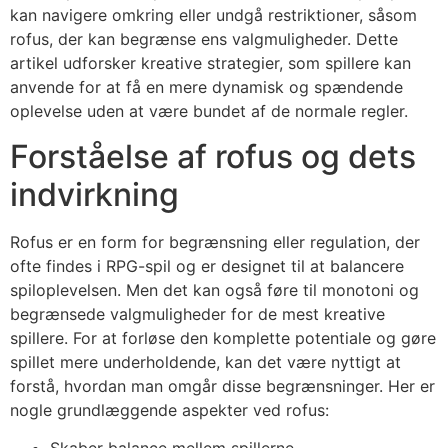
kan navigere omkring eller undgå restriktioner, såsom
rofus, der kan begrænse ens valgmuligheder. Dette
artikel udforsker kreative strategier, som spillere kan
anvende for at få en mere dynamisk og spændende
oplevelse uden at være bundet af de normale regler.
Forståelse af rofus og dets
indvirkning
Rofus er en form for begrænsning eller regulation, der
ofte findes i RPG-spil og er designet til at balancere
spiloplevelsen. Men det kan også føre til monotoni og
begrænsede valgmuligheder for de mest kreative
spillere. For at forløse den komplette potentiale og gøre
spillet mere underholdende, kan det være nyttigt at
forstå, hvordan man omgår disse begrænsninger. Her er
nogle grundlæggende aspekter ved rofus:
Skaber balance mellem spillerne.