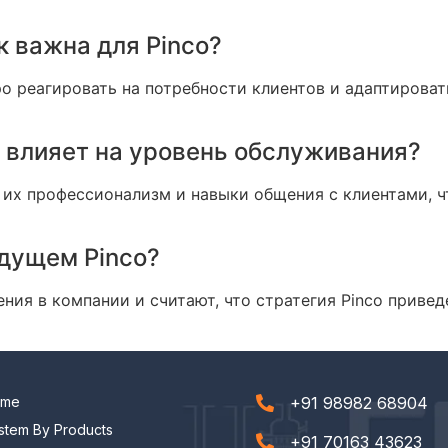
к важна для Pinco?
о реагировать на потребности клиентов и адаптироват
в влияет на уровень обслуживания?
их профессионализм и навыки общения с клиентами, ч
удущем Pinco?
ия в компании и считают, что стратегия Pinco приве
ome
+91 98982 68904
stem By Products
+91 70163 43623