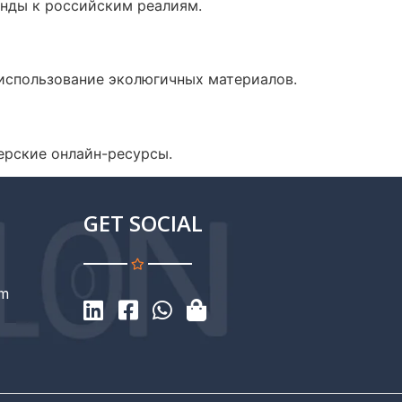
енды к российским реалиям.
 использование эколюгичных материалов.
нерские онлайн-ресурсы.
GET SOCIAL
om