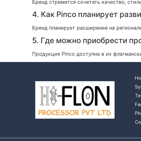
Бренд стремится сочетать качество, стил
4. Как Pinco планирует разв
Бренд планирует расширение на региональ
5. Где можно приобрести пр
Продукция Pinco доступна в их флагманск
H
Sy
Te
Fa
Ph
Co