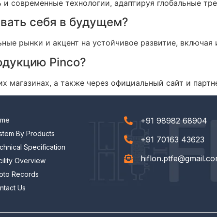
ь и современные технологии, адаптируя глобальные тр
ивать себя в будущем?
ные рынки и акцент на устойчивое развитие, включая
одукцию Pinco?
их магазинах, а также через официальный сайт и парт
ome
+91 98982 68904
stem By Products
+91 70163 43623
chnical Specification
hiflon.ptfe@gmail.c
cility Overview
oto Records
ntact Us