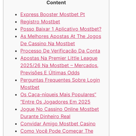
Content
Express Booster Mostbet Pt
Registro Mostbet
Posso Baixar 1 Aplicativo Mostbet?
As Melhores Apostas At The Jogos
De Cassino Na Mostbet
Processo De Verificação Da Conta
Apostas Na Premier Little League
2025/26 Na Mostbet – Mercados,
Previsões E Últimas Odds
Perguntas Frequentes Sobre Login
Mostbet
Os Caça-níqueis Mais Populares”
“Entre Os Jogadores Em 2025
Jogue No Cassino Online Mostbet
Durante Dinheiro Real
Convidar Amigo Mostbet Casino
Como Você Pode Começar The