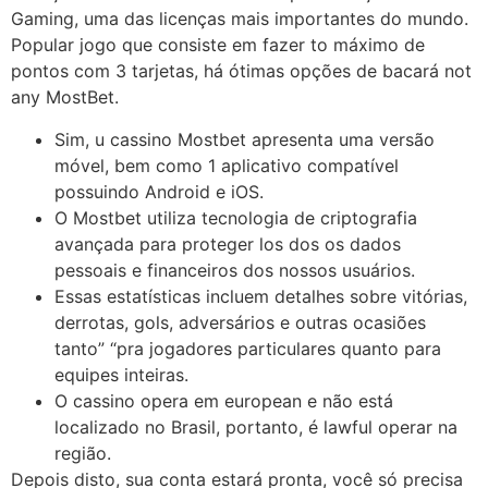
Gaming, uma das licenças mais importantes do mundo.
Popular jogo que consiste em fazer to máximo de
pontos com 3 tarjetas, há ótimas opções de bacará not
any MostBet.
Sim, u cassino Mostbet apresenta uma versão
móvel, bem como 1 aplicativo compatível
possuindo Android e iOS.
O Mostbet utiliza tecnologia de criptografia
avançada para proteger los dos os dados
pessoais e financeiros dos nossos usuários.
Essas estatísticas incluem detalhes sobre vitórias,
derrotas, gols, adversários e outras ocasiões
tanto” “pra jogadores particulares quanto para
equipes inteiras.
O cassino opera em european e não está
localizado no Brasil, portanto, é lawful operar na
região.
Depois disto, sua conta estará pronta, você só precisa