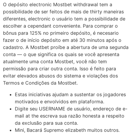
O depósito electronic Mostbet withdrawal tem a
possibilidade de ser feitos de mais de thirty maneiras
diferentes, electronic o usuário tem a possibilidade de
escolher a cependant conveniente. Para comprar o
bônus para 125% no primeiro depósito, é necesario
fazer o de início depósito em até 30 minutos após o
cadastro. A Mostbet proíbe a abertura de uma segunda
conta — o que significa os quais se você apresenta
atualmente uma conta Mostbet, você não tem
permissão para criar outra conta. Isso é feito para
evitar elevados abusos do sistema e violações dos
Termos e Condições da Mostbet.
Estas iniciativas ajudam a sustentar os jogadores
motivados e envolvidos em plataforma.
Digite seu USERNAME de usuário, endereço de e-
mail at the escreva sua razão honesta a respeito
da exclusão para sua conta.
Mini, Bacará Supremo elizabeth muitos outros.