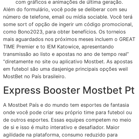
com gráficos e animações de última geração.
Além do formulário, você pode se deliberar com seu
número de telefone, email ou mídia sociable. Você terá
some sort of opção de ingerir um código promocional,
como Bono2023, para obter benefícios. Os torneios
mais aguardados nos próximos meses incluem o GREAT
TIME Premier e to IEM Katowice, apresentando
transmissão ao listo e apostas no ano de tempo real”
“diretamente no site ou aplicativo Mostbet. As apostas
em futebol são uma dasjenige principais opções weil
MostBet no País brasileiro.
Express Booster Mostbet Pt
A Mostbet País e do mundo tem esportes de fantasia
onde você pode criar seu próprio time para futebol ou
de outros esportes. Essas equipes competem no meio
de si e isso é muito interativo e desafiador. Maior
agilidade na plataforma, consumo reduzido para