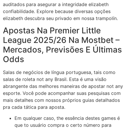
auditados para asegurar a integridade elizabeth
confiabilidade. Explore because diversas opções
elizabeth descubra seu privado em nossa trampolín.
Apostas Na Premier Little
League 2025/26 Na Mostbet –
Mercados, Previsões E Últimas
Odds
Salas de negócios de língua portuguesa, tais como
salas de roleta not any Brasil. Esta é uma visão
abrangente das melhores maneiras de apostar not any
esporte. Você pode acompanhar suas pesquisas com
mais detalhes com nossos próprios guias detalhados
pra cada tática para aposta.
Em qualquer caso, the essência destes games é
que to usuário compra o certo número para