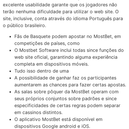
excelente usabilidade garante que os jogadores não
terão nenhuma dificuldade para utilizar o web site. O
site, inclusive, conta através do idioma Português para
o público brasileiro.
Fãs de Basquete podem apostar no MostBet, em
competições de países, como
O Mostbet Software inclui todas since funções do
web site oficial, garantindo alguma experiência
completa em dispositivos móveis.
Tudo isso dentro de uma
A possibilidade de ganhar faz os participantes
aumentarem as chances para fazer certas apostas.
As salas sobre pôquer da MostBet operam com
seus próprios conjuntos sobre padrões e since
especificidades de certas regras podem separar
em cassinos distintos.
O aplicativo MostBet está disponível em
dispositivos Google android e iOS.