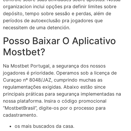
organizacion inclui opções pra definir limites sobre
depósito, tempo sobre sessão e perdas, além de
períodos de autoexclusão pra jogadores que
necessitem de uma detención.
Posso Baixar O Aplicativo
Mostbet?
Na Mostbet Portugal, a segurança dos nossos
jogadores é prioridade. Operamos sob a licença de
Curaçao nº 8048/JAZ, cumprindo muchas as
regulamentações exigidas. Abaixo estão since
principais práticas para segurança implementadas na
nossa plataforma. Insira o código promocional
“MostbetBrasil”, digite-os por o processo para
cadastramento.
os mais buscados da casa.