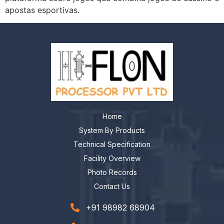
apostas esportivas.
Home
System By Products
Technical Specification
Facility Overview
Photo Records
Contact Us
+91 98982 68904