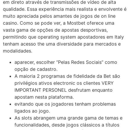
em direto através de transmissões de vídeo de alta
qualidade. Essa experiência mais realista e envolvente é
muito apreciada pelos amantes de jogos de on line
casino. Como se pode ver, a Mostbet oferece uma
vasta gama de opções de apostas desportivas,
permitindo que operating system apostadores em Italy
tenham acesso the uma diversidade para mercados e
modalidades.
aparecer, escolher “Pelas Redes Sociais” como
opção de cadastro.
A maioria 2 programas de fidelidade da Bet são
privilégios ativos electronic os clientes VERY
IMPORTANT PERSONEL desfrutam enquanto
apostam nesta plataforma.
evitando que os jogadores tenham problemas
ligados ao jogo.
As slots abrangem uma grande gama de temas e
funcionalidades, desde jogos clássicos a títulos