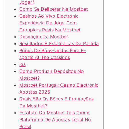
Jogar?
Como Se Deliberar Na Mostbet
Casinos Ao Vivo Electronic
Experiência De Jogo Com
Croupiers Reais Na Mostbet
Descrição Da Mostbet
Resultados E Estatísticas Da Partida
Bônus De Boas-vindas Para E-
sports At The Cassinos
Ios
Como Produzir Depósitos No
Mostbet?
Mostbet Portugal: Casino Electronic
Apostas 2025
Quais São Os Bônus E Promoções
Da Mostbet?
Estatuto Da Mostbet Tais Como
Plataforma De Apostas Legal No
Brasil