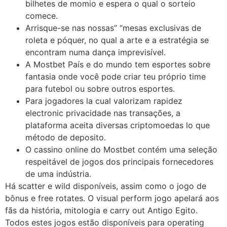
bilhetes de momio e espera o qual o sorteio
comece.
Arrisque-se nas nossas” “mesas exclusivas de
roleta e póquer, no qual a arte e a estratégia se
encontram numa dança imprevisível.
A Mostbet País e do mundo tem esportes sobre
fantasia onde você pode criar teu próprio time
para futebol ou sobre outros esportes.
Para jogadores la cual valorizam rapidez
electronic privacidade nas transações, a
plataforma aceita diversas criptomoedas lo que
método de deposito.
O cassino online do Mostbet contém uma seleção
respeitável de jogos dos principais fornecedores
de uma indústria.
Há scatter e wild disponíveis, assim como o jogo de
bônus e free rotates. O visual perform jogo apelará aos
fãs da história, mitologia e carry out Antigo Egito.
Todos estes jogos estão disponíveis para operating