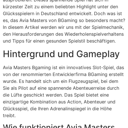
kürzester Zeit zu einem beliebten Highlight unter den
Glücksspielern in Deutschland entwickelt. Doch was ist
es, das Avia Masters von BGaming so besonders macht?
In diesem Artikel werden wir uns mit der Spielmechanik,
den Herausforderungen des Wiederholenspielverhaltens
und Tipps für einen gesunden Spielstil beschäftigen.
Hintergrund und Gameplay
Avia Masters Bgaming ist ein innovatives Slot-Spiel, das
von der renommierten Entwicklerfirma BGaming erstellt
wurde. Es handelt sich um ein Flugzeugspiel, bei dem
Sie als Pilot auf eine spannende Abenteuerreise durch
die Lüfte geschickt werden. Das Spiel bietet eine
einzigartige Kombination aus Action, Abenteuer und
Glücksspiel, die Ihren Adrenalinspiegel in die Höhe
treibt.
Wie funktioniert Avia Masters