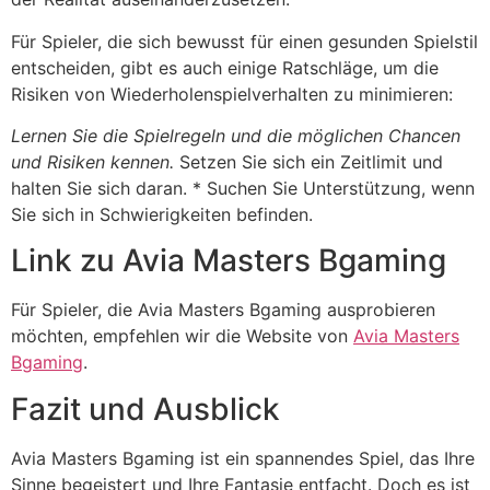
Für Spieler, die sich bewusst für einen gesunden Spielstil
entscheiden, gibt es auch einige Ratschläge, um die
Risiken von Wiederholenspielverhalten zu minimieren:
Lernen Sie die Spielregeln und die möglichen Chancen
und Risiken kennen.
Setzen Sie sich ein Zeitlimit und
halten Sie sich daran. * Suchen Sie Unterstützung, wenn
Sie sich in Schwierigkeiten befinden.
Link zu Avia Masters Bgaming
Für Spieler, die Avia Masters Bgaming ausprobieren
möchten, empfehlen wir die Website von
Avia Masters
Bgaming
.
Fazit und Ausblick
Avia Masters Bgaming ist ein spannendes Spiel, das Ihre
Sinne begeistert und Ihre Fantasie entfacht. Doch es ist