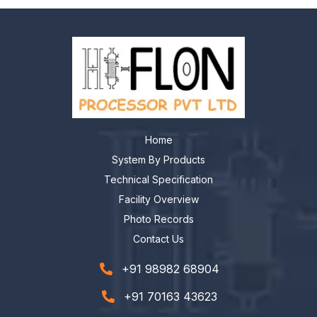
Home
System By Products
Technical Specification
Facility Overview
Photo Records
Contact Us
+91 98982 68904
+91 70163 43623