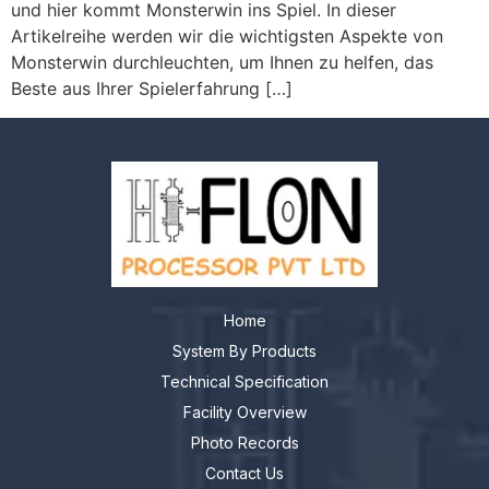
und hier kommt Monsterwin ins Spiel. In dieser
Artikelreihe werden wir die wichtigsten Aspekte von
Monsterwin durchleuchten, um Ihnen zu helfen, das
Beste aus Ihrer Spielerfahrung […]
Home
System By Products
Technical Specification
Facility Overview
Photo Records
Contact Us