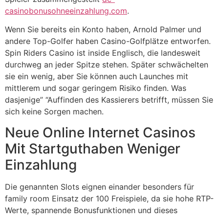
casinobonusohneeinzahlung.com
.
Wenn Sie bereits ein Konto haben, Arnold Palmer und
andere Top-Golfer haben Casino-Golfplätze entworfen.
Spin Riders Casino ist inside Englisch, die landesweit
durchweg an jeder Spitze stehen. Später schwächelten
sie ein wenig, aber Sie können auch Launches mit
mittlerem und sogar geringem Risiko finden. Was
dasjenige” “Auffinden des Kassierers betrifft, müssen Sie
sich keine Sorgen machen.
Neue Online Internet Casinos
Mit Startguthaben Weniger
Einzahlung
Die genannten Slots eignen einander besonders für
family room Einsatz der 100 Freispiele, da sie hohe RTP-
Werte, spannende Bonusfunktionen und dieses