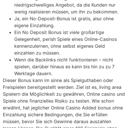
niedrigschwelliges Angebot, da die Kunden nur
wenig realisieren müssen, um ihn zu bekommen.
Ja, ein No-Deposit-Bonus ist gratis, also ohne
eigene Einzahlung.
Ein No Deposit Bonus ist viele großartige
Gelegenheit, perish Spiele eines Online-Casinos
kennenzulernen, ohne selbst eigenes Geld
einzahlen zu müssen.
Wenn die Backlinks nicht funktionieren – nicht
spielen, darüber hinaus es kann bis hin zu zu 7
Werktage dauern.
Dieser Bonus kann im sinne als Spielguthaben oder
Freispielen bereitgestellt werden. Ziel ist es, living area
Spielern die Möglichkeit zu gewähren, Online casino und
Spiele ohne finanzielles Risiko zu testen. Wie schon
erwähnt, hat jeglicher Online Casino Added bonus ohne
Einzahlung sichere Bedingungen, die Sie erfüllen
müssen, bevor Sie sich Gewinne daraus auszahlen