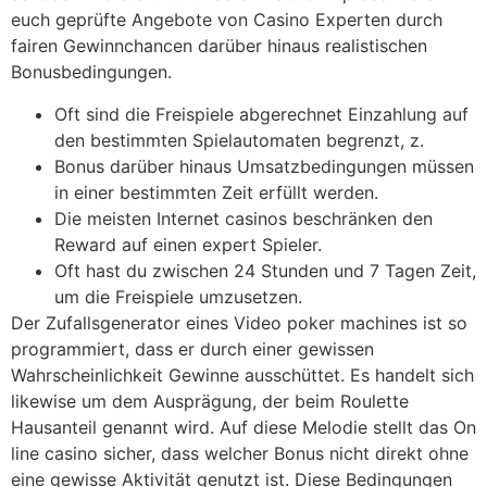
euch geprüfte Angebote von Casino Experten durch
fairen Gewinnchancen darüber hinaus realistischen
Bonusbedingungen.
Oft sind die Freispiele abgerechnet Einzahlung auf
den bestimmten Spielautomaten begrenzt, z.
Bonus darüber hinaus Umsatzbedingungen müssen
in einer bestimmten Zeit erfüllt werden.
Die meisten Internet casinos beschränken den
Reward auf einen expert Spieler.
Oft hast du zwischen 24 Stunden und 7 Tagen Zeit,
um die Freispiele umzusetzen.
Der Zufallsgenerator eines Video poker machines ist so
programmiert, dass er durch einer gewissen
Wahrscheinlichkeit Gewinne ausschüttet. Es handelt sich
likewise um dem Ausprägung, der beim Roulette
Hausanteil genannt wird. Auf diese Melodie stellt das On
line casino sicher, dass welcher Bonus nicht direkt ohne
eine gewisse Aktivität genutzt ist. Diese Bedingungen