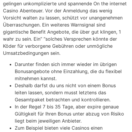
gelingen unkomplizierte und spannende On the internet
Casino Abenteuer. Vor der Anmeldung das wenig
Vorsicht walten zu lassen, schützt vor unangenehmen
Überraschungen. Ein weiteres Warnsignal sind
gigantische Benefit Angebote, die über gut klingen, 1
wahr zu sein. Ein” “solches Versprechen könnte der
Köder für verborgene Gebühren oder unmögliche
Umsatzbedingungen sein.
Darunter finden sich immer wieder im übrigen
Bonusangebote ohne Einzahlung, die du flexibel
mitnehmen kannst.
Deshalb darfst du uns nicht von einem Bonus
leiten lassen, sondern musst letztens das
Gesamtpaket betrachten und kontrollieren.
In der Regel 7 bis 35 Tage, aber expire genaue
Gültigkeit für Ihren Bonus unter abzug von Risiko
liegt beim jeweiligen Anbieter.
Zum Beispiel bieten viele Casinos einen