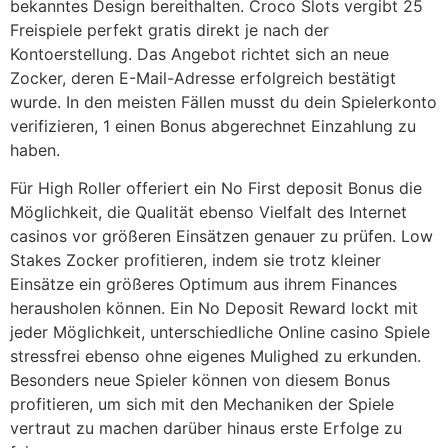
bekanntes Design bereithalten. Croco Slots vergibt 25
Freispiele perfekt gratis direkt je nach der
Kontoerstellung. Das Angebot richtet sich an neue
Zocker, deren E-Mail-Adresse erfolgreich bestätigt
wurde. In den meisten Fällen musst du dein Spielerkonto
verifizieren, 1 einen Bonus abgerechnet Einzahlung zu
haben.
Für High Roller offeriert ein No First deposit Bonus die
Möglichkeit, die Qualität ebenso Vielfalt des Internet
casinos vor größeren Einsätzen genauer zu prüfen. Low
Stakes Zocker profitieren, indem sie trotz kleiner
Einsätze ein größeres Optimum aus ihrem Finances
herausholen können. Ein No Deposit Reward lockt mit
jeder Möglichkeit, unterschiedliche Online casino Spiele
stressfrei ebenso ohne eigenes Mulighed zu erkunden.
Besonders neue Spieler können von diesem Bonus
profitieren, um sich mit den Mechaniken der Spiele
vertraut zu machen darüber hinaus erste Erfolge zu