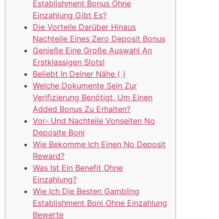
Establishment Bonus Ohne
Einzahlung Gibt Es?
Die Vorteile Darüber Hinaus
Nachteile Eines Zero Deposit Bonus
Genieße Eine Große Auswahl An
Erstklassigen Slots!
Beliebt In Deiner Nähe ( )
Welche Dokumente Sein Zur
Verifizierung Benötigt, Um Einen
Added Bonus Zu Erhalten?
Vor- Und Nachteile Vonseiten No
Deposite Boni
Wie Bekomme Ich Einen No Deposit
Reward?
Was Ist Ein Benefit Ohne
Einzahlung?
Wie Ich Die Besten Gambling
Establishment Boni Ohne Einzahlung
Bewerte