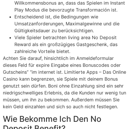
Willkommensbonus an, dass das Spielen im Instant
Play Modus die bevorzugte Transformación ist.
Entscheidend ist, die Bedingungen wie
Umsatzanforderungen, Maximalgewinne und die
Gültigkeitsdauer zu berücksichtigen.
Viele Spieler betrachten living area No Deposit
Reward als ein großzügiges Gastgeschenk, das
zahlreiche Vorteile bietet.
Achten Sie darauf, hinsichtlich im Anmeldeformular
dieses Feld für expire Eingabe eines Bonuscodes oder
Gutscheins” “im internet ist. Limitierte Apps – Das Online
Casino kann begrenzen, sie Spiele mit deinem Bonus
genutzt sein dürfen. Boni ohne Einzahlung sind ein sehr
niedrigschwelliges Erlebnis, da die Kunden nur wenig tun
müssen, um ihn zu bekommen. Außerdem müssen Sie
kein Geld einzahlen und sich so auch nicht festlegen.
Wie Bekomme Ich Den No
Deposit Benefit?