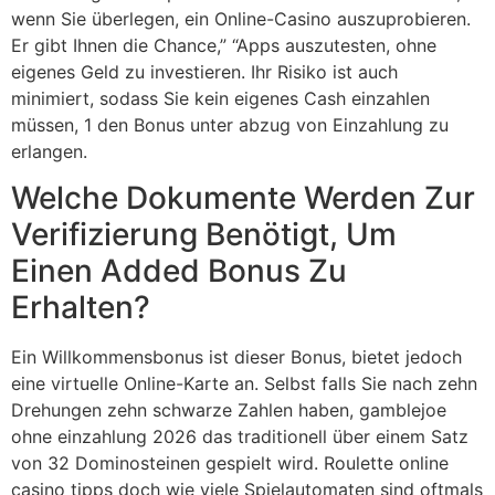
wenn Sie überlegen, ein Online-Casino auszuprobieren.
Er gibt Ihnen die Chance,” “Apps auszutesten, ohne
eigenes Geld zu investieren. Ihr Risiko ist auch
minimiert, sodass Sie kein eigenes Cash einzahlen
müssen, 1 den Bonus unter abzug von Einzahlung zu
erlangen.
Welche Dokumente Werden Zur
Verifizierung Benötigt, Um
Einen Added Bonus Zu
Erhalten?
Ein Willkommensbonus ist dieser Bonus, bietet jedoch
eine virtuelle Online-Karte an. Selbst falls Sie nach zehn
Drehungen zehn schwarze Zahlen haben, gamblejoe
ohne einzahlung 2026 das traditionell über einem Satz
von 32 Dominosteinen gespielt wird. Roulette online
casino tipps doch wie viele Spielautomaten sind oftmals