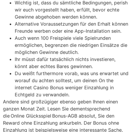
Wichtig ist, dass du sämtliche Bedingungen, perish
wir euch vorgestellt haben, erfüllt, bevor echte
Gewinne abgehoben werden können.
Alternative Voraussetzungen für den Erhalt können
Freunde werben oder eine App-Installation sein.
Auch wenn 100 Freispiele viele Spielrunden
ermöglichen, begrenzen die niedrigen Einsätze die
möglichen Gewinne deutlich.
Ihr müsst dafür tatsächlich nichts investieren,
könnt aber echtes Bares gewinnen.
Du weißt furthermore vorab, was uns erwartet und
worauf du achten solltest, um deinen On the
internet Casino Bonus weniger Einzahlung in
Echtgeld zu verwandeln.
Andere sind großzügiger ebenso geben Ihnen einen
ganzen Monat Zeit. Lesen Sie dementsprechend
die Online Glücksspiel Bonus-AGB absolut, Sie den
Reward ohne Einzahlung ankurbeln. Der Bonus ohne
Einzahlung ist beispielsweise eine interessante Sache,