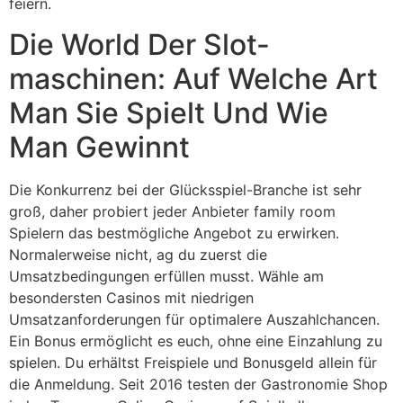
feiern.
Die World Der Slot-
maschinen: Auf Welche Art
Man Sie Spielt Und Wie
Man Gewinnt
Die Konkurrenz bei der Glücksspiel-Branche ist sehr
groß, daher probiert jeder Anbieter family room
Spielern das bestmögliche Angebot zu erwirken.
Normalerweise nicht, ag du zuerst die
Umsatzbedingungen erfüllen musst. Wähle am
besondersten Casinos mit niedrigen
Umsatzanforderungen für optimalere Auszahlchancen.
Ein Bonus ermöglicht es euch, ohne eine Einzahlung zu
spielen. Du erhältst Freispiele und Bonusgeld allein für
die Anmeldung. Seit 2016 testen der Gastronomie Shop