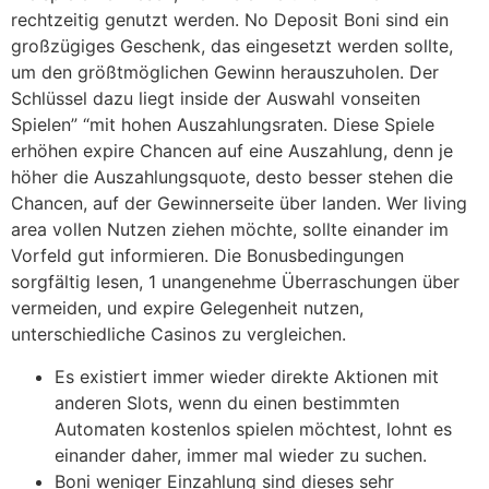
rechtzeitig genutzt werden. No Deposit Boni sind ein
großzügiges Geschenk, das eingesetzt werden sollte,
um den größtmöglichen Gewinn herauszuholen. Der
Schlüssel dazu liegt inside der Auswahl vonseiten
Spielen” “mit hohen Auszahlungsraten. Diese Spiele
erhöhen expire Chancen auf eine Auszahlung, denn je
höher die Auszahlungsquote, desto besser stehen die
Chancen, auf der Gewinnerseite über landen. Wer living
area vollen Nutzen ziehen möchte, sollte einander im
Vorfeld gut informieren. Die Bonusbedingungen
sorgfältig lesen, 1 unangenehme Überraschungen über
vermeiden, und expire Gelegenheit nutzen,
unterschiedliche Casinos zu vergleichen.
Es existiert immer wieder direkte Aktionen mit
anderen Slots, wenn du einen bestimmten
Automaten kostenlos spielen möchtest, lohnt es
einander daher, immer mal wieder zu suchen.
Boni weniger Einzahlung sind dieses sehr