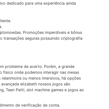
ivo dedicado para uma experiência ainda
iente.
a.
criptomoedas. Promoções imperdíveis e bônus
transações seguras possuindo criptografia
em problema de acerto. Porém, a grande
no físico onde podemos interagir nas mesas
os néanmoins ou menos imersivos, há opções
L avançada elizabeth nossos jogos são
ng, Teen Patti, slot machine games e jogos ao
dimento de verificação de conta.