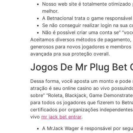
Nosso web site é totalmente otimizado
melhor.
A Betnacional trata o game responsável 
Se não conseguir realizar login na sua 
Não é possível criar uma conta se” “voc
Aceitamos diversos métodos de pagamento, in
generosos para novos jogadores e membros 
avançada pra sua proteção overall.
Jogos De Mr Plug Bet 
Dessa forma, você aposta um monto e pode r
atração é seu online casino ao vivo possuind
sobre” “Roleta, Blackjack, Game Demonstrate
para todos os jogadores que fizerem to Betna
certificados por organizações independentes.
vivo
mr jack bet entrar
.
A MrJack Wager é responsável por segur