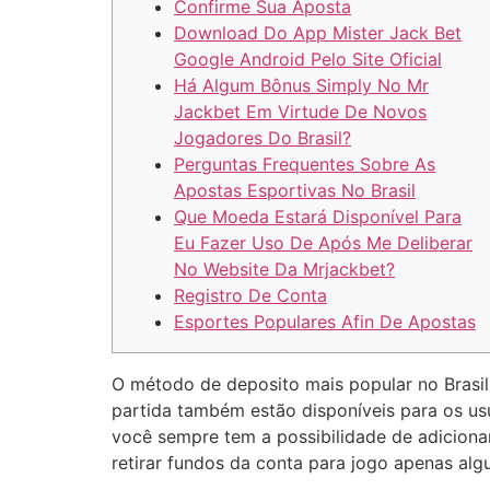
Confirme Sua Aposta
Download Do App Mister Jack Bet
Google Android Pelo Site Oficial
Há Algum Bônus Simply No Mr
Jackbet Em Virtude De Novos
Jogadores Do Brasil?
Perguntas Frequentes Sobre As
Apostas Esportivas No Brasil
Que Moeda Estará Disponível Para
Eu Fazer Uso De Após Me Deliberar
No Website Da Mrjackbet?
Registro De Conta
Esportes Populares Afin De Apostas
O método de deposito mais popular no Brasil,
partida também estão disponíveis para os usu
você sempre tem a possibilidade de adiciona
retirar fundos da conta para jogo apenas alg