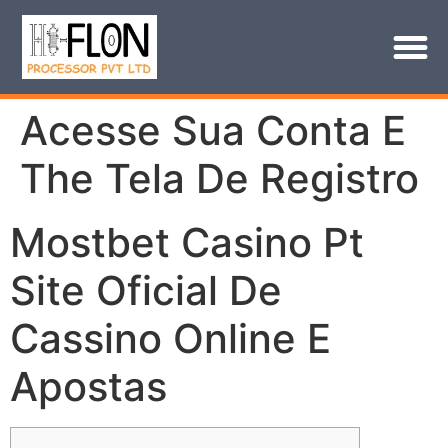
Acesse Sua Conta E
The Tela De Registro
Mostbet Casino Pt
Site Oficial De
Cassino Online E
Apostas