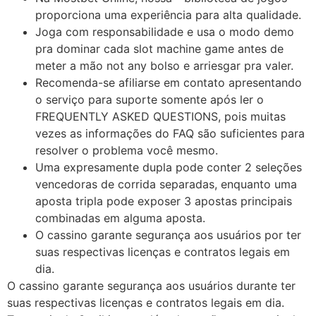
proporciona uma experiência para alta qualidade.
Joga com responsabilidade e usa o modo demo
pra dominar cada slot machine game antes de
meter a mão not any bolso e arriesgar pra valer.
Recomenda-se afiliarse em contato apresentando
o serviço para suporte somente após ler o
FREQUENTLY ASKED QUESTIONS, pois muitas
vezes as informações do FAQ são suficientes para
resolver o problema você mesmo.
Uma expresamente dupla pode conter 2 seleções
vencedoras de corrida separadas, enquanto uma
aposta tripla pode exposer 3 apostas principais
combinadas em alguma aposta.
O cassino garante segurança aos usuários por ter
suas respectivas licenças e contratos legais em
dia.
O cassino garante segurança aos usuários durante ter
suas respectivas licenças e contratos legais em dia.