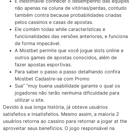
É inestimável conhecer o desempenho das equipes
não apenas na coluna de vitórias/perdas, contudo
também contra because probabilidades criadas
pelos cassinos e casas de apostas.
Ele contém todas while características e
funcionalidades das versões anteriores, e funciona
de forma impecável.
A Mostbet permite que você jogue slots online e
outros games de apostas conocidos, além de
fazer apostas esportivas.
Para saber o passo a passo detalhando confira
Mostbet Cadastre-se com Promo
Sua” “muy buena usabilidade garante o qual os
jogadores não terão nenhuma dificuldade para
utilizar u site.
Devido à sua longa história, já obteve usuários
satisfeitos e insatisfeitos. Mesmo assim, a maioria 2
usuários retorna ao cassino para retornar a jogar at the
aproveitar seus benefícios. O jogo responsável na