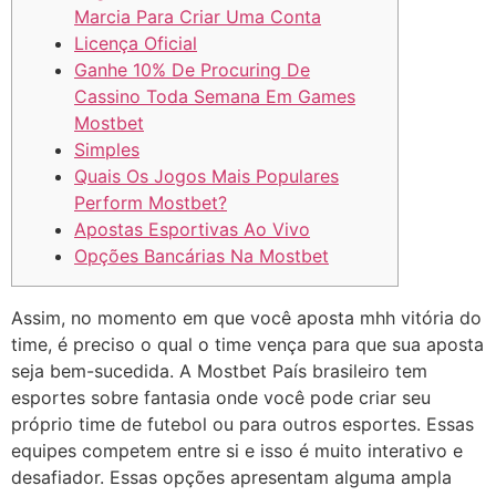
Marcia Para Criar Uma Conta
Licença Oficial
Ganhe 10% De Procuring De
Cassino Toda Semana Em Games
Mostbet
Simples
Quais Os Jogos Mais Populares
Perform Mostbet?
Apostas Esportivas Ao Vivo
Opções Bancárias Na Mostbet
Assim, no momento em que você aposta mhh vitória do
time, é preciso o qual o time vença para que sua aposta
seja bem-sucedida. A Mostbet País brasileiro tem
esportes sobre fantasia onde você pode criar seu
próprio time de futebol ou para outros esportes. Essas
equipes competem entre si e isso é muito interativo e
desafiador. Essas opções apresentam alguma ampla