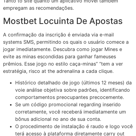
Tanto to site quanto um aplicativo móvel também
empregam as recomendações.
Mostbet Locuinta De Apostas
A confirmação da inscrição é enviada via e-mail
systems SMS, permitindo os quais o usuário comece a
jogar imediatamente. Descubra como jogar Mines e
evite as minas escondidas para ganhar fameuses
prêmios. Esse jogo no estilo caça-minas” “tem a ver
estratégia, risco at the adrenalina a cada clique.
Histórico detalhado de jogo (últimos 12 meses) da
voie análise objetiva sobre padrões, identificando
comportamentos preocupantes precocemente.
Se um código promocional regarding inserido
corretamente, você receberá imediatamente um
bônus adicional no ano de sua conta.
O procedimento de instalação é raudo e logo você
terá acesso à plataforma diretamente carry out