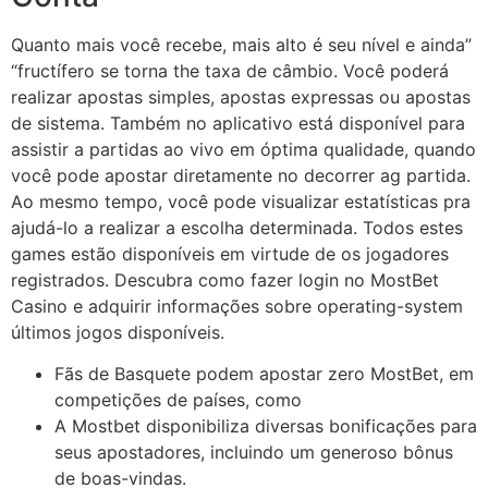
Quanto mais você recebe, mais alto é seu nível e ainda”
“fructífero se torna the taxa de câmbio. Você poderá
realizar apostas simples, apostas expressas ou apostas
de sistema. Também no aplicativo está disponível para
assistir a partidas ao vivo em óptima qualidade, quando
você pode apostar diretamente no decorrer ag partida.
Ao mesmo tempo, você pode visualizar estatísticas pra
ajudá-lo a realizar a escolha determinada. Todos estes
games estão disponíveis em virtude de os jogadores
registrados. Descubra como fazer login no MostBet
Casino e adquirir informações sobre operating-system
últimos jogos disponíveis.
Fãs de Basquete podem apostar zero MostBet, em
competições de países, como
A Mostbet disponibiliza diversas bonificações para
seus apostadores, incluindo um generoso bônus
de boas-vindas.