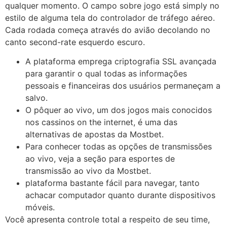
qualquer momento. O campo sobre jogo está simply no
estilo de alguma tela do controlador de tráfego aéreo.
Cada rodada começa através do avião decolando no
canto second-rate esquerdo escuro.
A plataforma emprega criptografia SSL avançada
para garantir o qual todas as informações
pessoais e financeiras dos usuários permaneçam a
salvo.
O pôquer ao vivo, um dos jogos mais conocidos
nos cassinos on the internet, é uma das
alternativas de apostas da Mostbet.
Para conhecer todas as opções de transmissões
ao vivo, veja a seção para esportes de
transmissão ao vivo da Mostbet.
plataforma bastante fácil para navegar, tanto
achacar computador quanto durante dispositivos
móveis.
Você apresenta controle total a respeito de seu time,