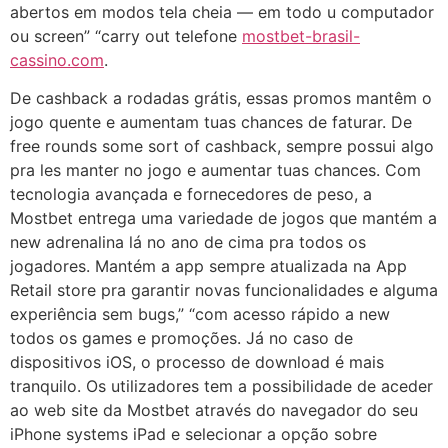
abertos em modos tela cheia — em todo u computador
ou screen” “carry out telefone
mostbet-brasil-
cassino.com
.
De cashback a rodadas grátis, essas promos mantêm o
jogo quente e aumentam tuas chances de faturar. De
free rounds some sort of cashback, sempre possui algo
pra les manter no jogo e aumentar tuas chances. Com
tecnologia avançada e fornecedores de peso, a
Mostbet entrega uma variedade de jogos que mantém a
new adrenalina lá no ano de cima pra todos os
jogadores. Mantém a app sempre atualizada na App
Retail store pra garantir novas funcionalidades e alguma
experiência sem bugs,” “com acesso rápido a new
todos os games e promoções. Já no caso de
dispositivos iOS, o processo de download é mais
tranquilo. Os utilizadores tem a possibilidade de aceder
ao web site da Mostbet através do navegador do seu
iPhone systems iPad e selecionar a opção sobre