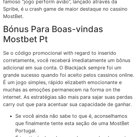
famoso “jogo perform avião”, lançado através da
Spribe, é u crash game de maior destaque no cassino
MostBet.
Bónus Para Boas-vindas
Mostbet Pt
Se o código promocional with regard to inserido
corretamente, você receberá imediatamente um bônus
adicional em sua conta. O Blackjack sempre foi um
grande sucesso quando foi aceito pelos cassinos online.
É um jogo simples, rápido elizabeth emocionante e
muchas as emoções permanecem na forma on the
internet. As estratégias são mais para sajar suas perdas
carry out que para acentuar sua capacidade de ganhar.
Se você ainda não sabe to que é, aconselhamos
que finalmente tente esta seção de uma MostBet
Portugal.