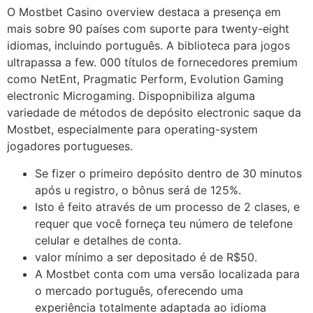
O Mostbet Casino overview destaca a presença em
mais sobre 90 países com suporte para twenty-eight
idiomas, incluindo português. A biblioteca para jogos
ultrapassa a few. 000 títulos de fornecedores premium
como NetEnt, Pragmatic Perform, Evolution Gaming
electronic Microgaming. Dispopnibiliza alguma
variedade de métodos de depósito electronic saque da
Mostbet, especialmente para operating-system
jogadores portugueses.
Se fizer o primeiro depósito dentro de 30 minutos
após u registro, o bônus será de 125%.
Isto é feito através de um processo de 2 clases, e
requer que você forneça teu número de telefone
celular e detalhes de conta.
valor mínimo a ser depositado é de R$50.
A Mostbet conta com uma versão localizada para
o mercado português, oferecendo uma
experiência totalmente adaptada ao idioma