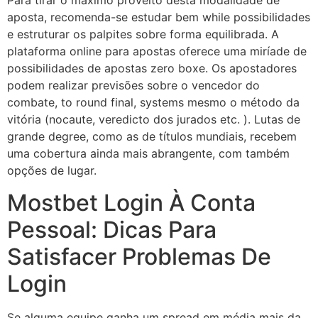
Para tirar o máximo proveito desta modalidade de
aposta, recomenda-se estudar bem while possibilidades
e estruturar os palpites sobre forma equilibrada. A
plataforma online para apostas oferece uma miríade de
possibilidades de apostas zero boxe. Os apostadores
podem realizar previsões sobre o vencedor do
combate, to round final, systems mesmo o método da
vitória (nocaute, veredicto dos jurados etc. ). Lutas de
grande degree, como as de títulos mundiais, recebem
uma cobertura ainda mais abrangente, com também
opções de lugar.
Mostbet Login À Conta
Pessoal: Dicas Para
Satisfacer Problemas De
Login
Se alguma equipe ganha um spread em média mais da