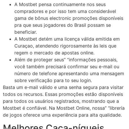
A Mostbet pensa continuamente nos seus
compradores e por isso tem uma considerável
gama de bônus electronic promoções disponíveis
pra que seus jogadores do Brasil possam se
beneficiar.
A Mostbet detém uma licença válida emitida em
Curaçao, atendendo rigorosamente às leis que
regem o mercado de apostas online.
Além de proteger seus” “informações pessoais,
você também precisará confirmar seu e-mail ou
número de telefone apresentando uma mensagem
sobre verificação para to seu login.
Basta um e-mail válido e uma senha segura para visitar
todos os recursos. Essas promoções estão disponíveis
para todos os usuários registrados, mostrando que a
Mostbet é confiável. Na Mostbet Online, nossa” “librería
de jogos oferece uma experiência para alta qualidade.
Melhores Caça-níqueis