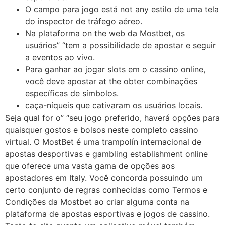
O campo para jogo está not any estilo de uma tela
do inspector de tráfego aéreo.
Na plataforma on the web da Mostbet, os
usuários” “tem a possibilidade de apostar e seguir
a eventos ao vivo.
Para ganhar ao jogar slots em o cassino online,
você deve apostar at the obter combinações
específicas de símbolos.
caça-níqueis que cativaram os usuários locais.
Seja qual for o” “seu jogo preferido, haverá opções para
quaisquer gostos e bolsos neste completo cassino
virtual. O MostBet é uma trampolín internacional de
apostas desportivas e gambling establishment online
que oferece uma vasta gama de opções aos
apostadores em Italy. Você concorda possuindo um
certo conjunto de regras conhecidas como Termos e
Condições da Mostbet ao criar alguma conta na
plataforma de apostas esportivas e jogos de cassino.