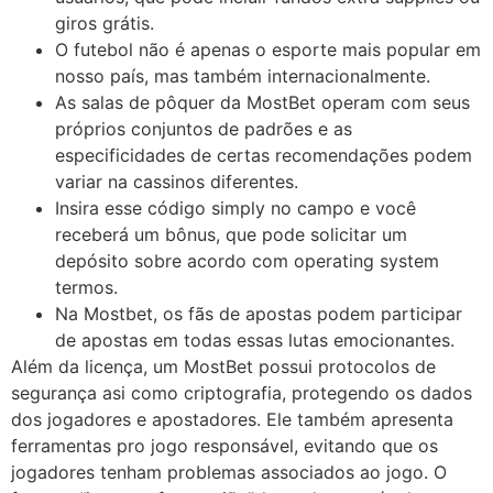
giros grátis.
O futebol não é apenas o esporte mais popular em
nosso país, mas também internacionalmente.
As salas de pôquer da MostBet operam com seus
próprios conjuntos de padrões e as
especificidades de certas recomendações podem
variar na cassinos diferentes.
Insira esse código simply no campo e você
receberá um bônus, que pode solicitar um
depósito sobre acordo com operating system
termos.
Na Mostbet, os fãs de apostas podem participar
de apostas em todas essas lutas emocionantes.
Além da licença, um MostBet possui protocolos de
segurança asi como criptografia, protegendo os dados
dos jogadores e apostadores. Ele também apresenta
ferramentas pro jogo responsável, evitando que os
jogadores tenham problemas associados ao jogo. O