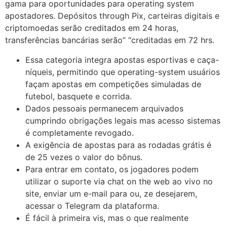
gama para oportunidades para operating system
apostadores. Depósitos through Pix, carteiras digitais e
criptomoedas serão creditados em 24 horas,
transferências bancárias serão” “creditadas em 72 hrs.
Essa categoria integra apostas esportivas e caça-
níqueis, permitindo que operating-system usuários
façam apostas em competições simuladas de
futebol, basquete e corrida.
Dados pessoais permanecem arquivados
cumprindo obrigações legais mas acesso sistemas
é completamente revogado.
A exigência de apostas para as rodadas grátis é
de 25 vezes o valor do bônus.
Para entrar em contato, os jogadores podem
utilizar o suporte via chat on the web ao vivo no
site, enviar um e-mail para ou, ze desejarem,
acessar o Telegram da plataforma.
É fácil à primeira vis, mas o que realmente