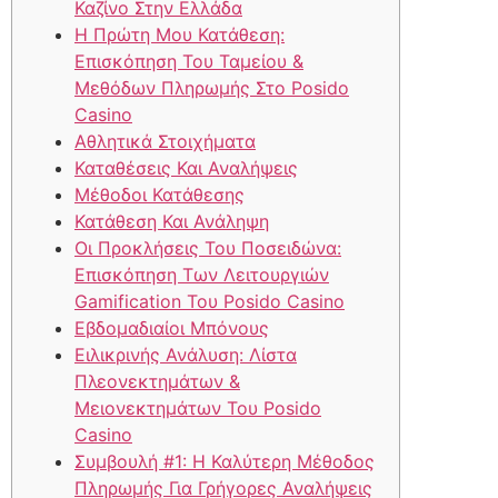
Καζίνο Στην Ελλάδα
Η Πρώτη Μου Κατάθεση:
Επισκόπηση Του Ταμείου &
Μεθόδων Πληρωμής Στο Posido
Casino
Αθλητικά Στοιχήματα
Καταθέσεις Και Αναλήψεις
Μέθοδοι Κατάθεσης
Κατάθεση Και Ανάληψη
Οι Προκλήσεις Του Ποσειδώνα:
Επισκόπηση Των Λειτουργιών
Gamification Του Posido Casino
Εβδομαδιαίοι Μπόνους
Ειλικρινής Ανάλυση: Λίστα
Πλεονεκτημάτων &
Μειονεκτημάτων Του Posido
Casino
Συμβουλή #1: Η Καλύτερη Μέθοδος
Πληρωμής Για Γρήγορες Αναλήψεις