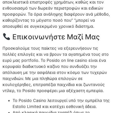
αποκλειστικά επιστροφές χρημάτων, καθώς και τον
ενθουσιασμό των δωρεάν περιστροφών και ειδικών
προσφορών. Τα όρια ανάληψης διαφέρουν ανά μέθοδο,
καθορίζοντας το μέγιστο ποσό που” “μπορεί να
αποσυρθεί σε συγκεκριμένο χρονικό διάστημα.
Επικοινωνήστε Μαζί Μας
Προσκαλούμε τους παίκτες να εξερευνήσουν τις
πολλές επιλογές και να βρουν τα αγαπημένα τους στο
ευρύ μας portfolio. Το Posido on line casino είναι ένα
κορυφαίο διαδικτυακό καζίνο που συνδυάζει την
απόλαυση με την ασφάλεια στον κόσμο των τυχερών
παιχνιδιών. Με μια πληθώρα επιλογών σε
κουλοχέρηδες, επιτραπέζια παιχνίδια και ζωντανούς
ντίλερ, το Posido προσφέρει μια αξέχαστη εμπειρία.
Το Posido Casino λειτουργεί υπό την ομπρέλα της
Estolio Limited και κατέχει εσθονική άδεια.
Από κλασικά παιχνίδια τραπέζι όπως το