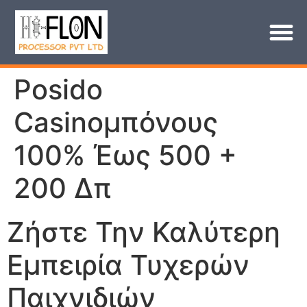
Posido
Casinoμπόνους
100% Έως 500 +
200 Δπ
Ζήστε Την Καλύτερη
Εμπειρία Τυχερών
Παιχνιδιών