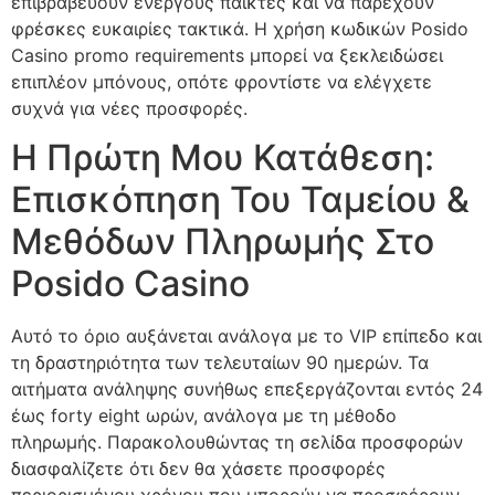
επιβραβεύουν ενεργούς παίκτες και να παρέχουν
φρέσκες ευκαιρίες τακτικά. Η χρήση κωδικών Posido
Casino promo requirements μπορεί να ξεκλειδώσει
επιπλέον μπόνους, οπότε φροντίστε να ελέγχετε
συχνά για νέες προσφορές.
Η Πρώτη Μου Κατάθεση:
Επισκόπηση Του Ταμείου &
Μεθόδων Πληρωμής Στο
Posido Casino
Αυτό το όριο αυξάνεται ανάλογα με το VIP επίπεδο και
τη δραστηριότητα των τελευταίων 90 ημερών. Τα
αιτήματα ανάληψης συνήθως επεξεργάζονται εντός 24
έως forty eight ωρών, ανάλογα με τη μέθοδο
πληρωμής. Παρακολουθώντας τη σελίδα προσφορών
διασφαλίζετε ότι δεν θα χάσετε προσφορές