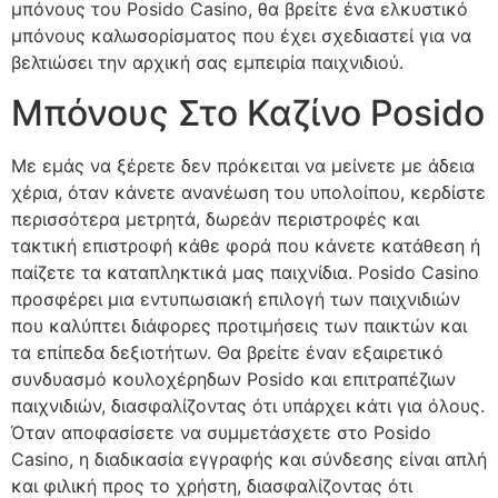
μπόνους του Posido Casino, θα βρείτε ένα ελκυστικό
μπόνους καλωσορίσματος που έχει σχεδιαστεί για να
βελτιώσει την αρχική σας εμπειρία παιχνιδιού.
Μπόνους Στο Καζίνο Posido
Με εμάς να ξέρετε δεν πρόκειται να μείνετε με άδεια
χέρια, όταν κάνετε ανανέωση του υπολοίπου, κερδίστε
περισσότερα μετρητά, δωρεάν περιστροφές και
τακτική επιστροφή κάθε φορά που κάνετε κατάθεση ή
παίζετε τα καταπληκτικά μας παιχνίδια. Posido Casino
προσφέρει μια εντυπωσιακή επιλογή των παιχνιδιών
που καλύπτει διάφορες προτιμήσεις των παικτών και
τα επίπεδα δεξιοτήτων. Θα βρείτε έναν εξαιρετικό
συνδυασμό κουλοχέρηδων Posido και επιτραπέζιων
παιχνιδιών, διασφαλίζοντας ότι υπάρχει κάτι για όλους.
Όταν αποφασίσετε να συμμετάσχετε στο Posido
Casino, η διαδικασία εγγραφής και σύνδεσης είναι απλή
και φιλική προς το χρήστη, διασφαλίζοντας ότι