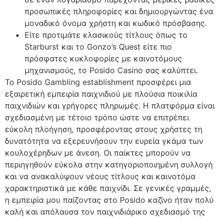
προσωπικές πληροφορίες και δημιουργώντας ένα
μοναδικό όνομα χρήστη και κωδικό πρόσβασης.
Είτε προτιμάτε κλασικούς τίτλους όπως το
Starburst και το Gonzo’s Quest είτε πιο
πρόσφατες κυκλοφορίες με καινοτόμους
μηχανισμούς, το Posido Casino σας καλύπτει.
Το Posido Gambling establishment προσφέρει μια
εξαιρετική εμπειρία παιχνιδιού με πλούσια ποικιλία
παιχνιδιών και γρήγορες πληρωμές. Η πλατφόρμα είναι
σχεδιασμένη με τέτοιο τρόπο ώστε να επιτρέπει
εύκολη πλοήγηση, προσφέροντας στους χρήστες τη
δυνατότητα να εξερευνήσουν την ευρεία γκάμα των
κουλοχέρηδων με άνεση. Οι παίκτες μπορούν να
περιηγηθούν εύκολα στην κατηγοριοποιημένη συλλογή
και να ανακαλύψουν νέους τίτλους και καινοτόμα
χαρακτηριστικά με κάθε παιχνίδι. Σε γενικές γραμμές,
η εμπειρία μου παίζοντας στο Posido καζίνο ήταν πολύ
καλή και απόλαυσα τον παιχνιδιάρικο σχεδιασμό της