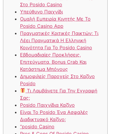
Στο Posido Casino
Υπεύθυνο Παιχνίδι
Ομαλή Εμπειρία Κινητής Με Το
Posido Casino App
Πραγματικές Κριτικές Παικτών: Τι
Λέει Πραγματικά Η Ελληνική
Κοινότητα Για Το Posido Casino
Εβδομαδιαίες Προκλήσεις,
Επιτεύγματα, Bonus Crab Και
Κατάστημα Μπόνους
Δημοφιλείς Παροχείς Στο Καζίνο
Posido
Τι Λαμβάνετε Για Την Εγγραφή
Σας;
Posido Παιχνίδια Καζίνο
Είναι Το Posido Ένα Ασφαλές
Διαδικτυακό Καζίνο;
“posido Casino
Pros & Cons Of Posido Casino