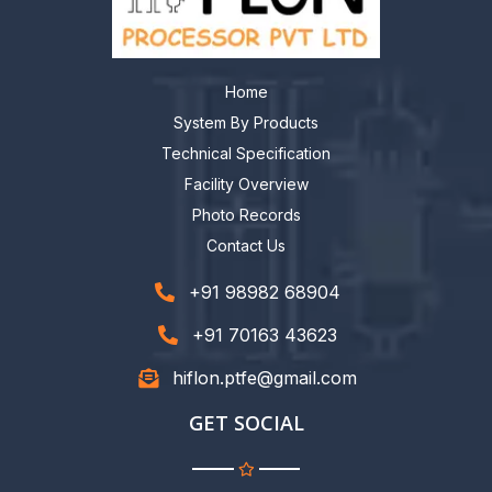
Home
System By Products
Technical Specification
Facility Overview
Photo Records
Contact Us
+91 98982 68904
+91 70163 43623
hiflon.ptfe@gmail.com
GET SOCIAL